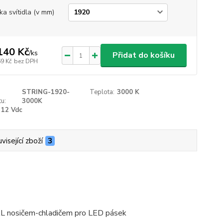
ka svítidla (v mm)
140 Kč
/
ks
Přidat do košíku
69 Kč
bez DPH
STRING-1920-
Teplota:
3000 K
u:
3000K
12 Vdc
visející zboží
3
AL nosičem-chladičem pro LED pásek