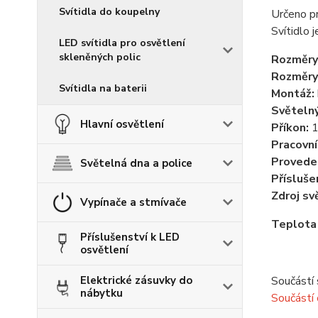
Svítidla do koupelny
Určeno p
Svítidlo 
LED svítidla pro osvětlení
skleněných polic
Rozměry
Rozměry
Svítidla na baterii
Montáž:
Světelný
Hlavní osvětlení
Příkon:
Pracovní
Provede
Světelná dna a police
Přísluše
Zdroj sv
Vypínače a stmívače
Teplota
Příslušenství k LED
osvětlení
Elektrické zásuvky do
Součástí s
nábytku
Součástí