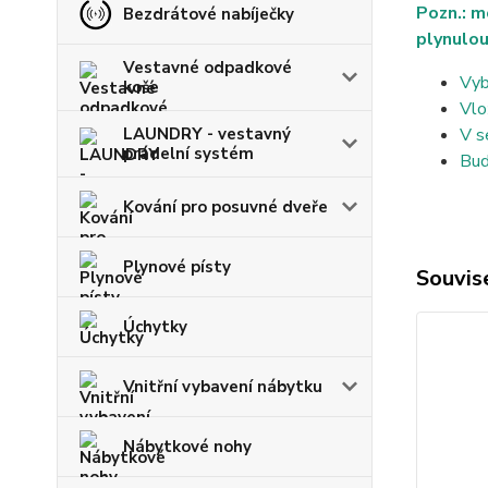
Pozn.: m
Bezdrátové nabíječky
plynulou
Vestavné odpadkové
Vyb
koše
Vlo
LAUNDRY - vestavný
V s
prádelní systém
Bud
Kování pro posuvné dveře
Plynové písty
Souvise
Úchytky
Vnitřní vybavení nábytku
Nábytkové nohy