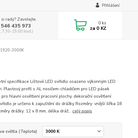
Přihlášení
 si rady? Zavolejte.
0
ks
 546 435 973
za
0 Kč
, 7:30-15:00 hod.)
1920-3000K
tní specifikace Lištové LED svítidlo osazeno výkonným LED
. Plastový profil s AL nosičem-chladičem pro LED pásek
 pro hlavní osvětlení pracovní plochy, dekorační osvětlení
ítidlo je určeno k zapuštění do drážky Rozměry: vnější šířka 18
ěry drážky: 12 x 8 mm, délka dráž...
celý popis
va světla (Teplota)