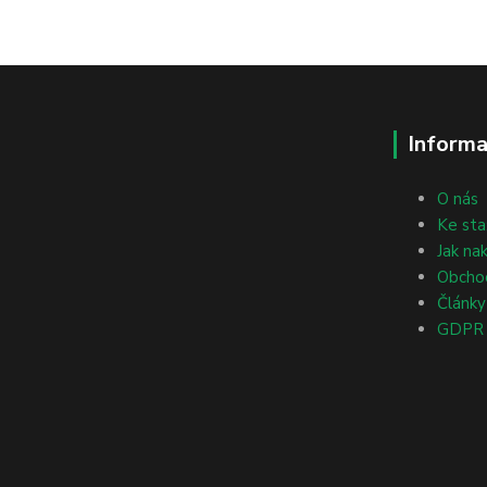
Informa
O nás
Ke sta
Jak na
Obcho
Články
GDPR