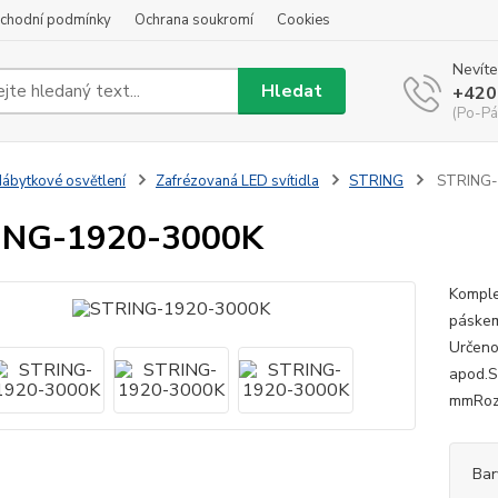
chodní podmínky
Ochrana soukromí
Cookies
Nevíte
Hledat
+420
(Po-Pá
ábytkové osvětlení
Zafrézovaná LED svítidla
STRING
STRING-
ING-1920-3000K
Komple
páskem
Určeno
apod.Sv
mmRozm
Bar