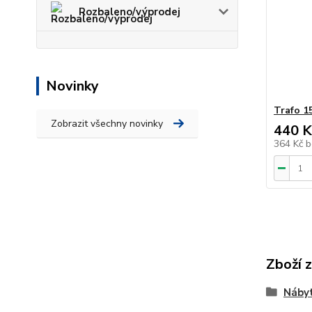
Rozbaleno/výprodej
Novinky
Trafo 1
Zobrazit všechny novinky
440 K
364 Kč
b
Zboží 
Nábyt