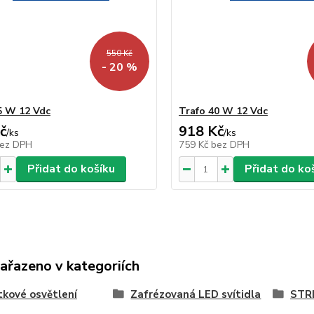
550 Kč
- 20 %
5 W 12 Vdc
Trafo 40 W 12 Vdc
č
918 Kč
/
ks
/
ks
ez DPH
759 Kč
bez DPH
Přidat do košíku
Přidat do ko
zařazeno v kategoriích
kové osvětlení
Zafrézovaná LED svítidla
STR