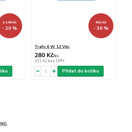
1 148 Kč
401 Kč
- 20 %
- 30 %
Trafo 6 W 12 Vdc
280 Kč
/
ks
231 Kč
bez DPH
šíku
Přidat do košíku
ING