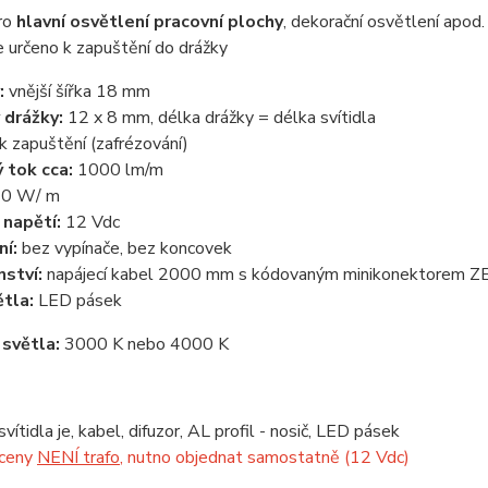
ro
hlavní osvětlení pracovní plochy
, dekorační osvětlení apod.
je určeno k zapuštění do drážky
:
vnější šířka 18 mm
 drážky:
12 x 8 mm, délka drážky = délka svítidla
k zapuštění (zafrézování)
 tok cca:
1000 lm/m
10 W/ m
 napětí:
12 Vdc
ní:
bez vypínače, bez koncovek
nství:
napájecí kabel 2000 mm s kódovaným minikonektorem 
ětla:
LED pásek
 světla:
3000 K nebo 4000 K
vítidla je, kabel, difuzor, AL profil - nosič, LED pásek
 ceny
NENÍ trafo
, nutno objednat samostatně (12 Vdc)