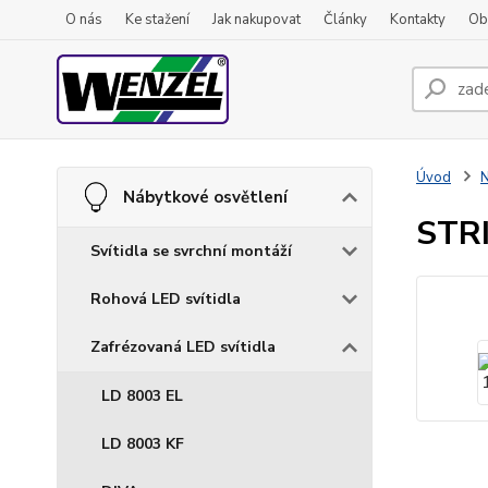
O nás
Ke stažení
Jak nakupovat
Články
Kontakty
Ob
Úvod
N
Nábytkové osvětlení
STR
Svítidla se svrchní montáží
Rohová LED svítidla
Zafrézovaná LED svítidla
LD 8003 EL
LD 8003 KF