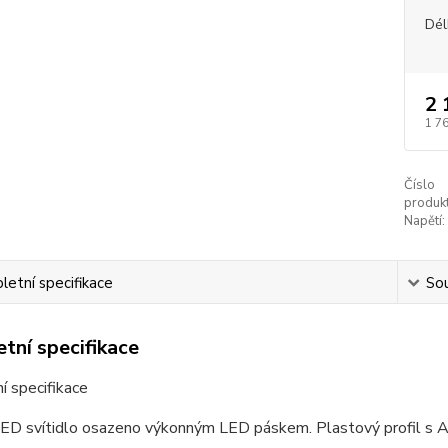
Dél
2 
1 7
Číslo
produkt
Napětí:
etní specifikace
Sou
tní specifikace
 specifikace
LED svítidlo osazeno výkonným LED páskem. Plastový profil s 