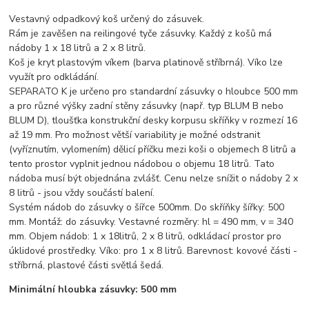
Vestavný odpadkový koš určený do zásuvek.
Rám je zavěšen na reilingové tyče zásuvky. Každý z košů má
nádoby 1 x 18 litrů a 2 x 8 litrů.
Koš je kryt plastovým víkem (barva platinově stříbrná). Víko lze
využít pro odkládání.
SEPARATO K je určeno pro standardní zásuvky o hloubce 500 mm
a pro různé výšky zadní stěny zásuvky (např. typ BLUM B nebo
BLUM D), tloušťka konstrukční desky korpusu skříňky v rozmezí 16
až 19 mm. Pro možnost větší variability je možné odstranit
(vyříznutím, vylomením) dělicí příčku mezi koši o objemech 8 litrů a
tento prostor vyplnit jednou nádobou o objemu 18 litrů. Tato
nádoba musí být objednána zvlášť. Cenu nelze snížit o nádoby 2 x
8 litrů - jsou vždy součástí balení.
Systém nádob do zásuvky o šířce 500mm. Do skříňky šířky: 500
mm. Montáž: do zásuvky. Vestavné rozměry: hl = 490 mm, v = 340
mm. Objem nádob: 1 x 18litrů, 2 x 8 litrů, odkládací prostor pro
úklidové prostředky. Víko: pro 1 x 8 litrů. Barevnost: kovové části -
stříbrná, plastové části světlá šedá.
Minimální hloubka zásuvky: 500 mm