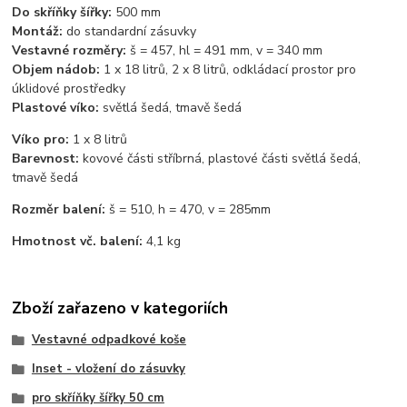
Do skříňky šířky:
500 mm
Montáž:
do standardní zásuvky
Vestavné rozměry:
š = 457, hl = 491 mm, v = 340 mm
Objem nádob:
1 x 18 litrů, 2 x 8 litrů, odkládací prostor pro
úklidové prostředky
Plastové víko:
světlá šedá, tmavě šedá
Víko pro:
1 x 8 litrů
Barevnost:
kovové části stříbrná, plastové části světlá šedá,
tmavě šedá
Rozměr balení:
š = 510, h = 470, v = 285mm
Hmotnost vč. balení:
4,1 kg
Zboží zařazeno v kategoriích
Vestavné odpadkové koše
Inset - vložení do zásuvky
pro skříňky šířky 50 cm