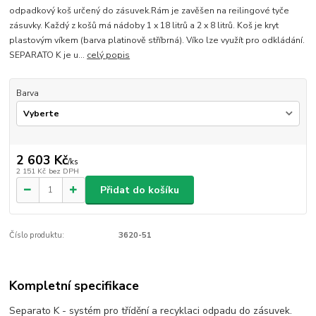
odpadkový koš určený do zásuvek.Rám je zavěšen na reilingové tyče
zásuvky. Každý z košů má nádoby 1 x 18 litrů a 2 x 8 litrů. Koš je kryt
plastovým víkem (barva platinově stříbrná). Víko lze využít pro odkládání.
SEPARATO K je u...
celý popis
Barva
2 603 Kč
/
ks
2 151 Kč
bez DPH
Přidat do košíku
Číslo produktu:
3620-51
Kompletní specifikace
Separato K - systém pro třídění a recyklaci odpadu do zásuvek.