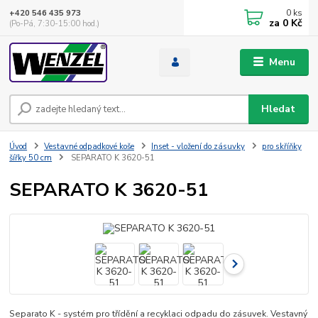
0
ks
+420 546 435 973
za
0 Kč
(Po-Pá, 7:30-15:00 hod.)
Menu
Hledat
Úvod
Vestavné odpadkové koše
Inset - vložení do zásuvky
pro skříňky
šířky 50 cm
SEPARATO K 3620-51
SEPARATO K 3620-51
Separato K - systém pro třídění a recyklaci odpadu do zásuvek. Vestavný