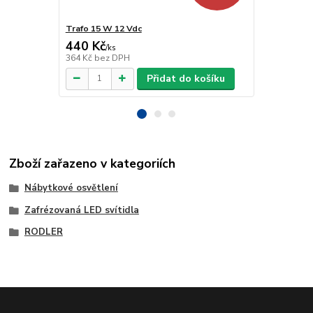
Trafo 15 W 12 Vdc
Trafo 40 W 
440 Kč
918 Kč
/
ks
/
ks
364 Kč
bez DPH
759 Kč
bez 
Přidat do košíku
Zboží zařazeno v kategoriích
Nábytkové osvětlení
Zafrézovaná LED svítidla
RODLER