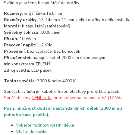
Svítidlo je určeno k zapuštění do drážky
Rozměry:
vnější šířka 15,5 mm
Rozměry drážky:
13-14mm x 11 mm, délka drážky = délka svítidla
Montáž:
k zapuštění (zafrézování)
Světelný tok cca:
1000 lm/m
Příkon:
10 W/ m
Pracovní napětí:
12 Vdc
Provedení:
bez vypínače, bez koncovek
Příslušenství:
napájecí kabel 2000 mm s kódovaným
minikonektorem ZELENÝ
Zdroj světla:
LED pásek
Teplota světla:
3000 K nebo 4000 K
Součástí svítidla je, kabel, difuzor, plastový profil, LED pásek
Součástí ceny
NENÍ trafo
, nutno objednat samostatně (12 Vdc)
Pozn.: možnost dodání nestandardních délek (2000 mm z
jednoho kusu profilu).
Vyberte možnost vlastní délka
Vložte do košíku