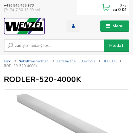
0
ks
+420 546 435 973
za
0 Kč
(Po-Pá, 7:30-15:00 hod.)
Menu
Hledat
Úvod
Nábytkové osvětlení
Zafrézovaná LED svítidla
RODLER
RODLER-520-4000K
RODLER-520-4000K