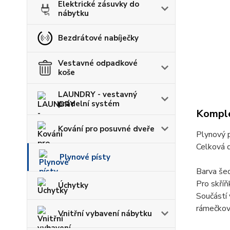
Elektrické zásuvky do
nábytku
Bezdrátové nabíječky
Vestavné odpadkové
koše
LAUNDRY - vestavný
prádelní systém
Komple
Kování pro posuvné dveře
Plynový p
Celková 
Plynové písty
Barva še
Pro skříň
Úchytky
Součástí 
rámečkové
Vnitřní vybavení nábytku