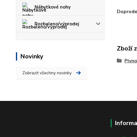
Nábytkové nohy
Doprodej
Rozbaleno/výprodej
Zboží 
Novinky
Plyno
Zobrazit všechny novinky
Informa