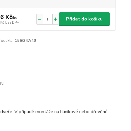
6 Kč
/
ks
Přidat do košíku
 Kč
bez DPH
roduktu:
156/247/40
 N.
 dveře. V případě montáže na hliníkové nebo dřevěné