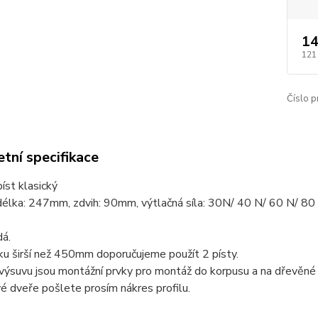
14
121
Číslo p
tní specifikace
íst klasický
délka: 247mm, zdvih: 90mm, výtlačná síla: 30N/ 40 N/ 60 N/ 80
dá.
ku širší než 450mm doporučujeme použít 2 písty.
výsuvu jsou montážní prvky pro montáž do korpusu a na dřevěné
 dveře pošlete prosím nákres profilu.