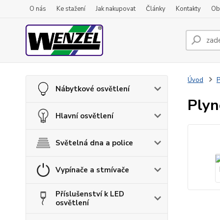
O nás
Ke stažení
Jak nakupovat
Články
Kontakty
Ob
Úvod
P
Nábytkové osvětlení
Plyn
Hlavní osvětlení
Světelná dna a police
Vypínače a stmívače
Příslušenství k LED
osvětlení