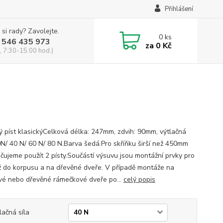
Přihlášení
 si rady? Zavolejte.
0
ks
 546 435 973
za
0 Kč
, 7:30-15:00 hod.)
ý píst klasickýCelková délka: 247mm, zdvih: 90mm, výtlačná
30N/ 40 N/ 60 N/ 80 N.Barva šedá.Pro skříňku širší než 450mm
čujeme použít 2 písty.Součástí výsuvu jsou montážní prvky pro
 do korpusu a na dřevěné dveře. V případě montáže na
ové nebo dřevěné rámečkové dveře po...
celý popis
lačná síla