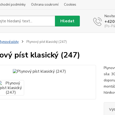
chodní podmínky
Ochrana soukromí
Cookies
Nevíte
Hledat
+420
(Po-Pá
lynové písty
Plynový píst klasický (247)
ový píst klasický (247)
Plynov
síla: 
doporu
montáž
hliník
Výt