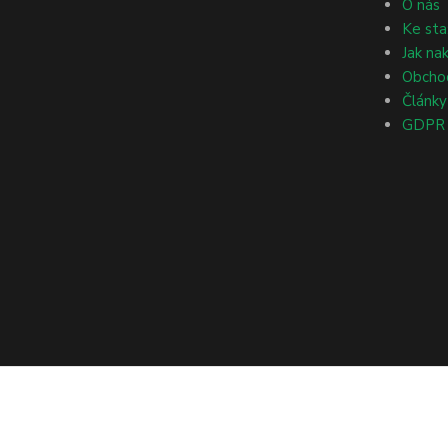
O nás
Ke sta
Jak na
Obcho
Články
GDPR