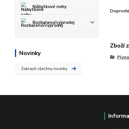
Nábytkové nohy
Doprodej
Rozbaleno/výprodej
Zboží 
Novinky
Plyno
Zobrazit všechny novinky
Informa