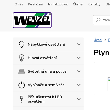
O nás
Ke stažení
Jak nakupovat
Články
Kontakty
Ob
Úvod
P
Nábytkové osvětlení
Plyn
Hlavní osvětlení
Světelná dna a police
Vypínače a stmívače
Příslušenství k LED
osvětlení