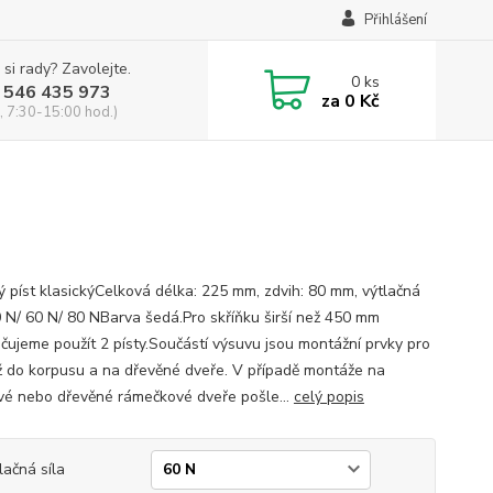
Přihlášení
 si rady? Zavolejte.
0
ks
 546 435 973
za
0 Kč
, 7:30-15:00 hod.)
ý píst klasickýCelková délka: 225 mm, zdvih: 80 mm, výtlačná
30 N/ 60 N/ 80 NBarva šedá.Pro skříňku širší než 450 mm
čujeme použít 2 písty.Součástí výsuvu jsou montážní prvky pro
 do korpusu a na dřevěné dveře. V případě montáže na
ové nebo dřevěné rámečkové dveře pošle...
celý popis
lačná síla