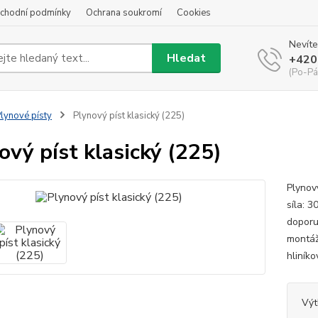
chodní podmínky
Ochrana soukromí
Cookies
Nevíte
Hledat
+420
(Po-Pá
lynové písty
Plynový píst klasický (225)
ový píst klasický (225)
Plynov
síla: 
doporu
montáž
hliník
Výt