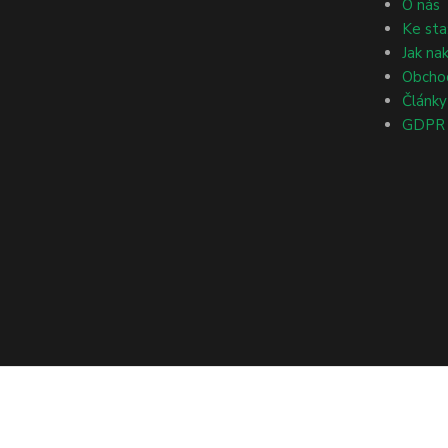
O nás
Ke sta
Jak na
Obcho
Články
GDPR