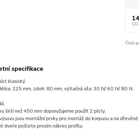
14
122
Číslo p
tní specifikace
íst klasický
élka: 225 mm, zdvih: 80 mm, výtlačná síla: 30 N/ 60 N/ 80 N
dá.
ku širší než 450 mm doporučujeme použít 2 písty.
výsuvu jsou montážní prvky pro montáž do korpusu a na dřevěné
 dveře pošlete prosím nákres profilu.