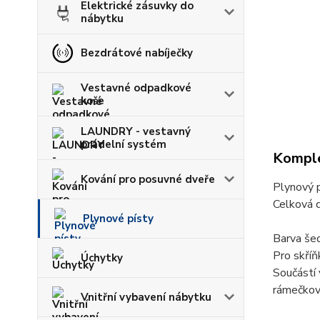
Elektrické zásuvky do
nábytku
Bezdrátové nabíječky
Vestavné odpadkové
koše
LAUNDRY - vestavný
prádelní systém
Komple
Kování pro posuvné dveře
Plynový p
Celková d
Plynové písty
Barva še
Pro skříň
Úchytky
Součástí 
rámečkové
Vnitřní vybavení nábytku