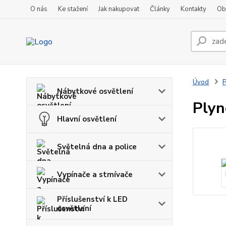
O nás
Ke stažení
Jak nakupovat
Články
Kontakty
Ob
Úvod
P
Nábytkové osvětlení
Plyn
Hlavní osvětlení
Světelná dna a police
Vypínače a stmívače
Příslušenství k LED
osvětlení