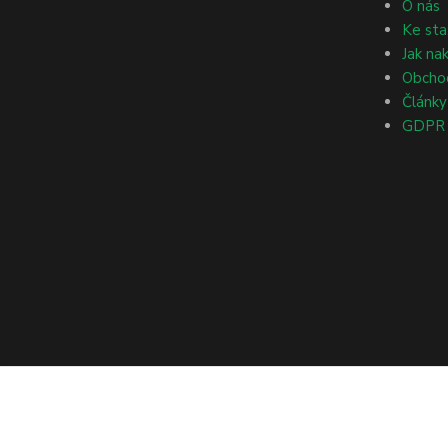
O nás
Ke sta
Jak na
Obcho
Články
GDPR