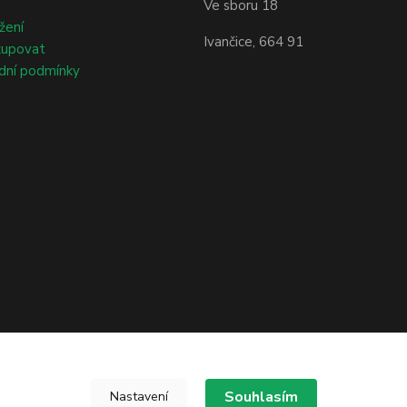
Ve sboru 18
žení
Ivančice, 664 91
kupovat
dní podmínky
Souhlasím
Nastavení