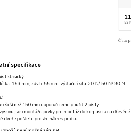
11
93 
Číslo p
tní specifikace
íst klasický
élka: 153 mm, zdvih: 55 mm, výtlačná síla: 30 N/ 50 N/ 80 N
dá.
ku širší než 450 mm doporučujeme použít 2 písty.
výsuvu jsou montážní prvky pro montáž do korpusu a na dřevěné
 dveře pošlete prosím nákres profilu.
 zboží, není možná záruka!