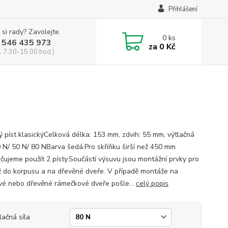
Přihlášení
 si rady? Zavolejte.
0
ks
 546 435 973
za
0 Kč
, 7:30-15:00 hod.)
ý píst klasickýCelková délka: 153 mm, zdvih: 55 mm, výtlačná
30 N/ 50 N/ 80 NBarva šedá.Pro skříňku širší než 450 mm
čujeme použít 2 písty.Součástí výsuvu jsou montážní prvky pro
 do korpusu a na dřevěné dveře. V případě montáže na
ové nebo dřevěné rámečkové dveře pošle...
celý popis
lačná síla