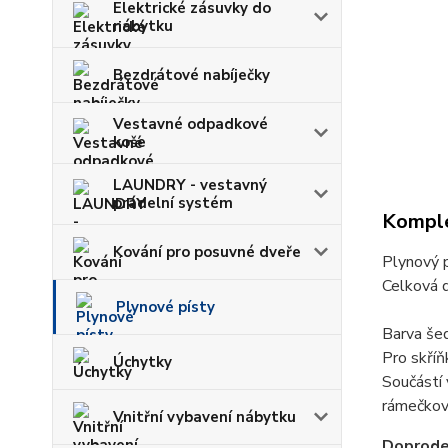
Elektrické zásuvky do
nábytku
Bezdrátové nabíječky
Vestavné odpadkové
koše
LAUNDRY - vestavný
prádelní systém
Komple
Kování pro posuvné dveře
Plynový p
Celková d
Plynové písty
Barva še
Pro skříň
Úchytky
Součástí 
rámečkové
Vnitřní vybavení nábytku
Doprodej