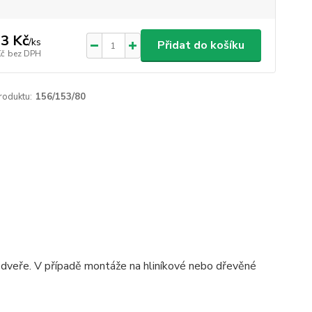
3 Kč
/
ks
Přidat do košíku
Kč
bez DPH
roduktu:
156/153/80
 dveře. V případě montáže na hliníkové nebo dřevěné