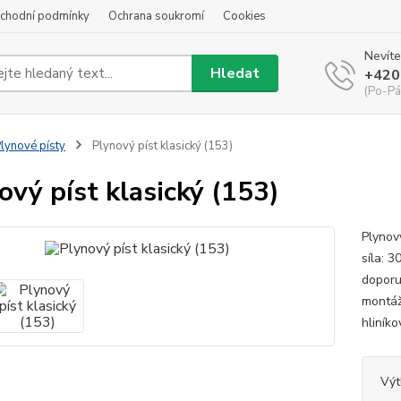
chodní podmínky
Ochrana soukromí
Cookies
Nevíte
Hledat
+420
(Po-Pá
lynové písty
Plynový píst klasický (153)
ový píst klasický (153)
Plynov
síla: 
doporu
montáž
hliník
Výt