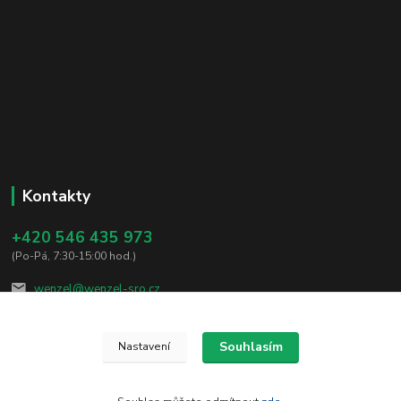
Kontakty
+420 546 435 973
(Po-Pá, 7:30-15:00 hod.)
wenzel@wenzel-sro.cz
Souhlasím
Nastavení