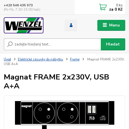
0
ks
+420 546 435 973
za
0 Kč
(Po-Pá, 7:30-15:00 hod.)
Menu
Hledat
Úvod
Elektrické zásuvky do nábytku
Frame
Magnat FRAME 2x230V,
USB A+A
Magnat FRAME 2x230V, USB
A+A