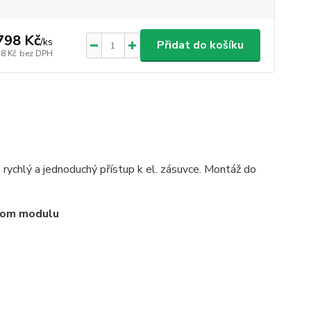
798 Kč
/
ks
Přidat do košíku
18 Kč
bez DPH
rychlý a jednoduchý přístup k el. zásuvce. Montáž do
ednom modulu