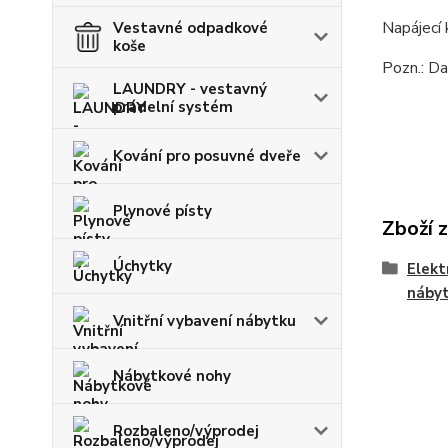
Napájecí 
Vestavné odpadkové
koše
Pozn.: Da
LAUNDRY - vestavný
prádelní systém
Kování pro posuvné dveře
Plynové písty
Zboží 
Úchytky
Elekt
náby
Vnitřní vybavení nábytku
Nábytkové nohy
Rozbaleno/výprodej