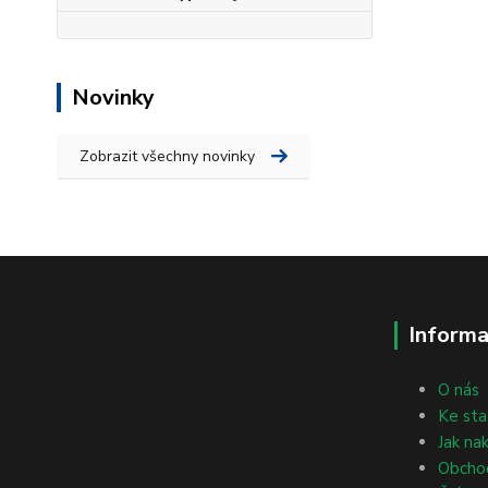
Novinky
Zobrazit všechny novinky
Informa
O nás
Ke sta
Jak na
Obcho