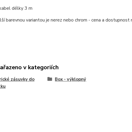
kabel délky 3 m
lší barevnou variantou je nerez nebo chrom - cena a dostupnost 
zařazeno v kategoriích
rické zásuvky do
Box - výklopný
tku