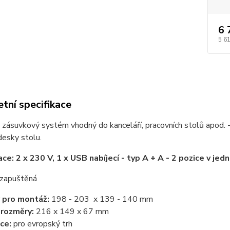
6 
5 6
tní specifikace
zásuvkový systém vhodný do kanceláří, pracovních stolů apod. - 
desky stolu.
ace: 2 x 230 V, 1 x USB nabíjecí - typ A + A - 2 pozice v j
zapuštěná
 pro montáž:
198 - 203 x 139 - 140 mm
 rozměry:
216 x 149 x 67 mm
ce:
pro evropský trh