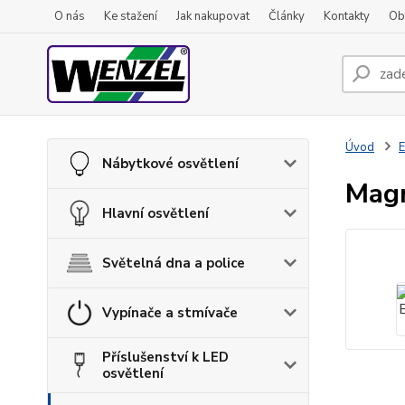
O nás
Ke stažení
Jak nakupovat
Články
Kontakty
Ob
Úvod
E
Nábytkové osvětlení
Mag
Hlavní osvětlení
Světelná dna a police
Vypínače a stmívače
Příslušenství k LED
osvětlení