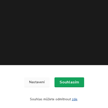
Souhlasím
Nastavení
Souhlas můžete odmítnout
zde
.