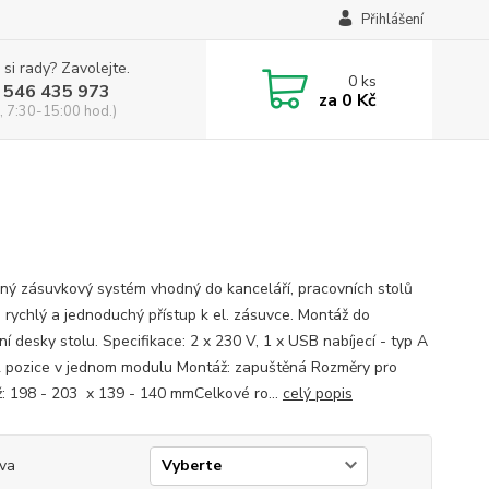
Přihlášení
 si rady? Zavolejte.
0
ks
 546 435 973
za
0 Kč
, 7:30-15:00 hod.)
ný zásuvkový systém vhodný do kanceláří, pracovních stolů
- rychlý a jednoduchý přístup k el. zásuvce. Montáž do
í desky stolu. Specifikace: 2 x 230 V, 1 x USB nabíjecí - typ A
2 pozice v jednom modulu Montáž: zapuštěná Rozměry pro
: 198 - 203 x 139 - 140 mmCelkové ro...
celý popis
va