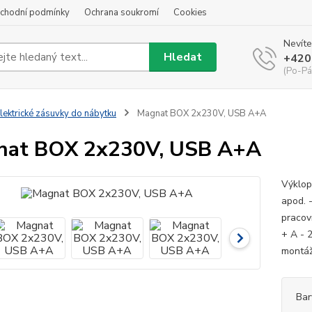
chodní podmínky
Ochrana soukromí
Cookies
Nevíte
Hledat
+420
(Po-Pá
lektrické zásuvky do nábytku
Magnat BOX 2x230V, USB A+A
nat BOX 2x230V, USB A+A
Výklop
apod. 
pracovn
+ A - 
montáž
Bar