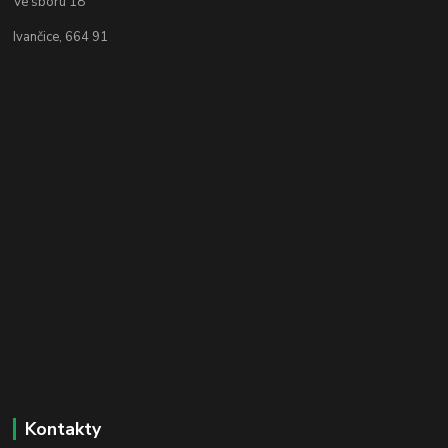
Ve sboru 18
Ivančice, 664 91
Kontakty