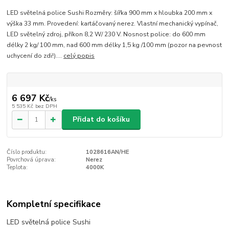
LED světelná police Sushi Rozměry: šířka 900 mm x hloubka 200 mm x
výška 33 mm. Provedení: kartáčovaný nerez. Vlastní mechanický vypínač,
LED světelný zdroj, příkon 8,2 W/ 230 V. Nosnost police: do 600 mm
délky 2 kg/ 100 mm, nad 600 mm délky 1,5 kg /100 mm (pozor na pevnost
uchycení do zdi!)....
celý popis
6 697 Kč
/
ks
5 535 Kč
bez DPH
Přidat do košíku
Číslo produktu:
1028616AN/HE
Povrchová úprava:
Nerez
Teplota:
4000K
Kompletní specifikace
LED světelná police Sushi