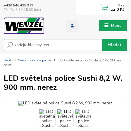
0
ks
+420 546 435 973
za
0 Kč
(Po-Pá, 7:30-15:00 hod.)
Menu
Hledat
Úvod
Světelná dna a police
LED světelná police Sushi 8,2 W, 900 mm,
nerez
LED světelná police Sushi 8,2 W,
900 mm, nerez