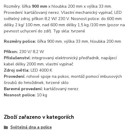
Rozměry: šířka
900 mm
x hloubka 200 mm x výška 33 mm.
Provedení: kartáčovaný nerez. Vlastní mechanický vypínač, LED
světelný zdroj, příkon 8,2 W/ 230 V. Nosnost police: do 600 mm
délky 2 kg/ 100 mm, nad 600 mm délky 1,5 kg /100 mm (pozor na
pevnost uchycení do zdi!). Typ skla: tvrzené
Rozměry police:
šířka 900 mm, výška 33 mm, hloubka 200 mm
Příkon:
230 V/ 8,2 W
Příslušenství:
integrovaný elektronický předřadník, napájecí
kabel délky 2000 mm, vlastní vypínač
Zdroj světla:
LED 4000 K
Provedení:
rohové spoje na pokos, montáž pomocí imbusových
šroubů do hmoždinek, tvrzené sklo
Barevné provedení:
kartáčovaný nerez
Nosnost police:
10 kg
Zboží zařazeno v kategoriích
Světelná dna a police