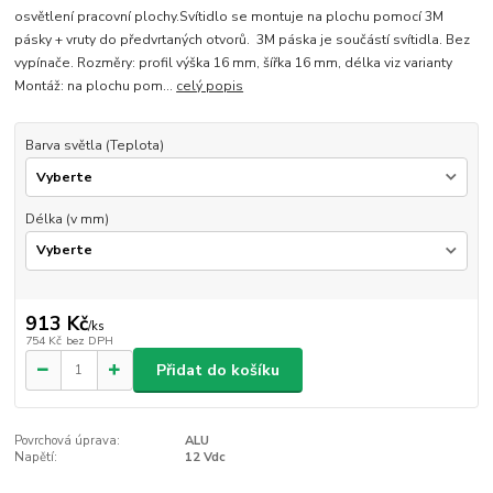
osvětlení pracovní plochy.Svítidlo se montuje na plochu pomocí 3M
pásky + vruty do předvrtaných otvorů. 3M páska je součástí svítidla. Bez
vypínače. Rozměry: profil výška 16 mm, šířka 16 mm, délka viz varianty
Montáž: na plochu pom...
celý popis
Barva světla (Teplota)
Délka (v mm)
913 Kč
/
ks
754 Kč
bez DPH
Přidat do košíku
Povrchová úprava:
ALU
Napětí:
12 Vdc