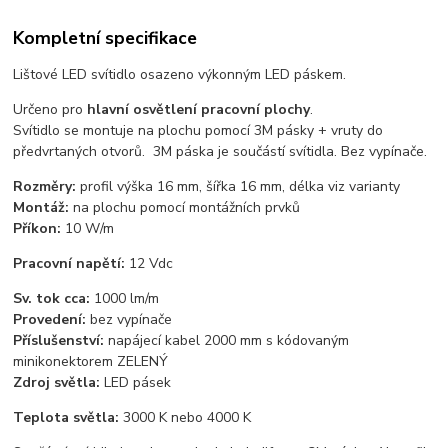
Kompletní specifikace
Lištové LED svítidlo osazeno výkonným LED páskem.
Určeno pro
hlavní osvětlení pracovní plochy
.
Svítidlo se montuje na plochu pomocí 3M pásky + vruty do
předvrtaných otvorů. 3M páska je součástí svítidla. Bez vypínače.
Rozměry:
profil výška 16 mm, šířka 16 mm, délka viz varianty
Montáž:
na plochu pomocí montážních prvků
Příkon:
10 W/m
Pracovní napětí:
12 Vdc
Sv. tok cca:
1000 lm/m
Provedení:
bez vypínače
Příslušenství:
napájecí kabel 2000 mm s kódovaným
minikonektorem ZELENÝ
Zdroj světla:
LED pásek
Teplota světla:
3000 K nebo 4000 K