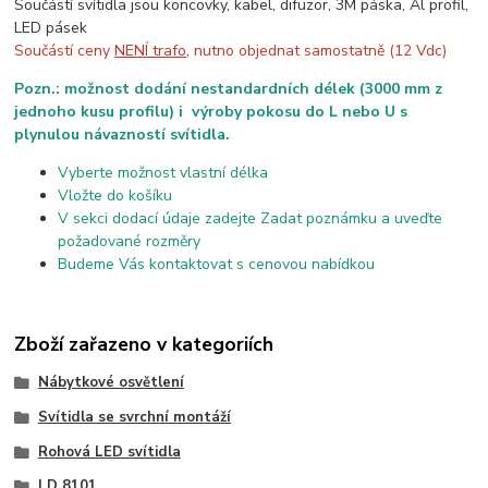
Součástí svítidla jsou koncovky, kabel, difuzor, 3M páska, Al profil,
LED pásek
Součástí ceny
NENÍ trafo
, nutno objednat samostatně (12 Vdc)
Pozn.: možnost dodání nestandardních délek (3000 mm z
jednoho kusu profilu) i výroby pokosu do L nebo U s
plynulou návazností svítidla.
Vyberte možnost vlastní délka
Vložte do košíku
V sekci dodací údaje zadejte Zadat poznámku a uveďte
požadované rozměry
Budeme Vás kontaktovat s cenovou nabídkou
Zboží zařazeno v kategoriích
Nábytkové osvětlení
Svítidla se svrchní montáží
Rohová LED svítidla
LD 8101