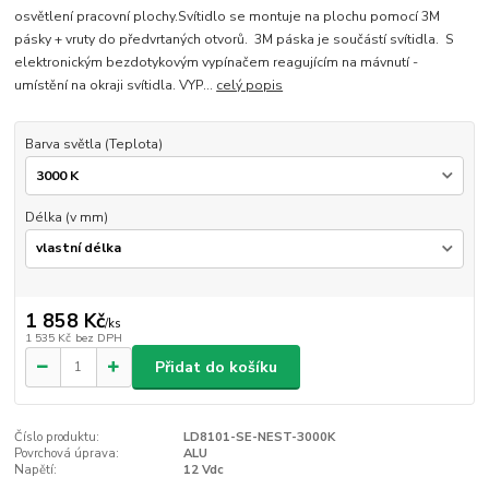
osvětlení pracovní plochy.Svítidlo se montuje na plochu pomocí 3M
pásky + vruty do předvrtaných otvorů. 3M páska je součástí svítidla. S
elektronickým bezdotykovým vypínačem reagujícím na mávnutí -
umístění na okraji svítidla. VYP...
celý popis
Barva světla (Teplota)
Délka (v mm)
1 858 Kč
/
ks
1 535 Kč
bez DPH
Přidat do košíku
Číslo produktu:
LD8101-SE-NEST-3000K
Povrchová úprava:
ALU
Napětí:
12 Vdc