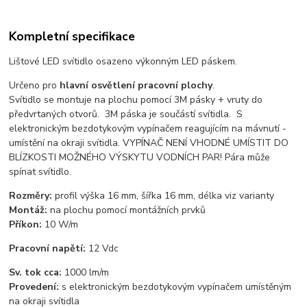
Kompletní specifikace
Lištové LED svítidlo osazeno výkonným LED páskem.
Určeno pro
hlavní osvětlení pracovní plochy
.
Svítidlo se montuje na plochu pomocí 3M pásky + vruty do
předvrtaných otvorů. 3M páska je součástí svítidla. S
elektronickým bezdotykovým vypínačem reagujícím na mávnutí -
umístění na okraji svítidla. VYPÍNAČ NENÍ VHODNÉ UMÍSTIT DO
BLÍZKOSTI MOŽNÉHO VÝSKYTU VODNÍCH PAR! Pára může
spínat svítidlo.
Rozměry:
profil výška 16 mm, šířka 16 mm, délka viz varianty
Montáž:
na plochu pomocí montážních prvků
Příkon:
10 W/m
Pracovní napětí:
12 Vdc
Sv. tok cca:
1000 lm/m
Provedení:
s elektronickým bezdotykovým vypínačem umístěným
na okraji svítidla