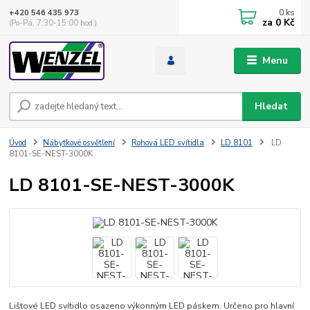
0
ks
+420 546 435 973
za
0 Kč
(Po-Pá, 7:30-15:00 hod.)
Menu
Hledat
Úvod
Nábytkové osvětlení
Rohová LED svítidla
LD 8101
LD
8101-SE-NEST-3000K
LD 8101-SE-NEST-3000K
Lištové LED svítidlo osazeno výkonným LED páskem. Určeno pro hlavní