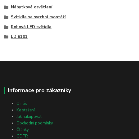
Nábytkové osvětlení
Svítidla se svrchní montáží
Rohová LED svítidla
LD 8101
Informace pro zákazníky
O nás
Ke stažení
Jak nakupovat
Obchodní podmínky
Články
GDPR