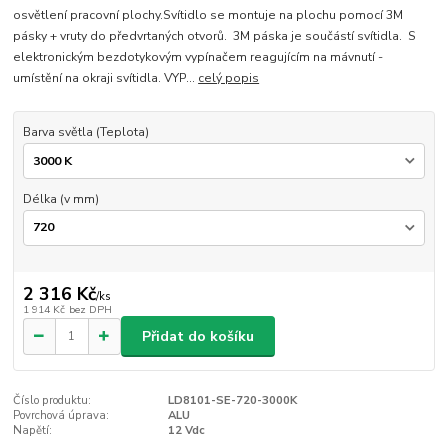
osvětlení pracovní plochy.Svítidlo se montuje na plochu pomocí 3M
pásky + vruty do předvrtaných otvorů. 3M páska je součástí svítidla. S
elektronickým bezdotykovým vypínačem reagujícím na mávnutí -
umístění na okraji svítidla. VYP...
celý popis
Barva světla (Teplota)
Délka (v mm)
2 316 Kč
/
ks
1 914 Kč
bez DPH
Přidat do košíku
Číslo produktu:
LD8101-SE-720-3000K
Povrchová úprava:
ALU
Napětí:
12 Vdc