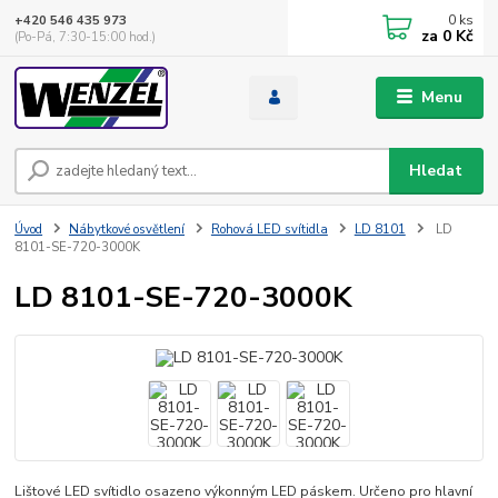
0
ks
+420 546 435 973
za
0 Kč
(Po-Pá, 7:30-15:00 hod.)
Menu
Hledat
Úvod
Nábytkové osvětlení
Rohová LED svítidla
LD 8101
LD
8101-SE-720-3000K
LD 8101-SE-720-3000K
Lištové LED svítidlo osazeno výkonným LED páskem. Určeno pro hlavní