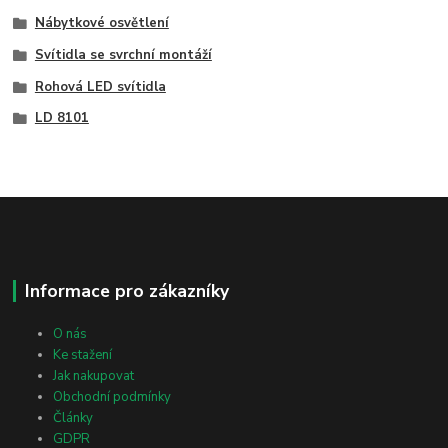
Nábytkové osvětlení
Svítidla se svrchní montáží
Rohová LED svítidla
LD 8101
Informace pro zákazníky
O nás
Ke stažení
Jak nakupovat
Obchodní podmínky
Články
GDPR