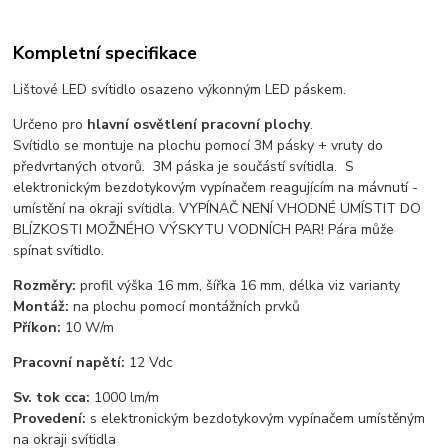
Kompletní specifikace
Lištové LED svítidlo osazeno výkonným LED páskem.
Určeno pro
hlavní osvětlení pracovní plochy
.
Svítidlo se montuje na plochu pomocí 3M pásky + vruty do
předvrtaných otvorů. 3M páska je součástí svítidla. S
elektronickým bezdotykovým vypínačem reagujícím na mávnutí -
umístění na okraji svítidla. VYPÍNAČ NENÍ VHODNÉ UMÍSTIT DO
BLÍZKOSTI MOŽNÉHO VÝSKYTU VODNÍCH PAR! Pára může
spínat svítidlo.
Rozměry:
profil výška 16 mm, šířka 16 mm, délka viz varianty
Montáž:
na plochu pomocí montážních prvků
Příkon:
10 W/m
Pracovní napětí:
12 Vdc
Sv. tok cca:
1000 lm/m
Provedení:
s elektronickým bezdotykovým vypínačem umístěným
na okraji svítidla