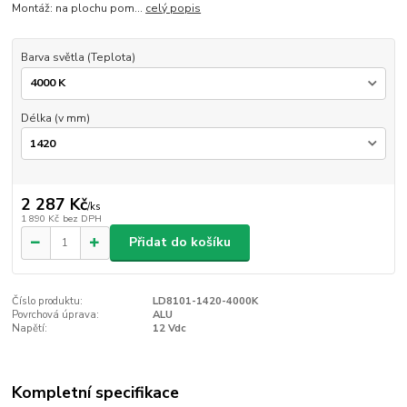
Montáž: na plochu pom...
celý popis
Barva světla (Teplota)
Délka (v mm)
2 287 Kč
/
ks
1 890 Kč
bez DPH
Přidat do košíku
Číslo produktu:
LD8101-1420-4000K
Povrchová úprava:
ALU
Napětí:
12 Vdc
Kompletní specifikace