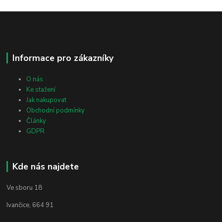
Informace pro zákazníky
O nás
Ke stažení
Jak nakupovat
Obchodní podmínky
Články
GDPR
Kde nás najdete
Ve sboru 18
Ivančice, 664 91