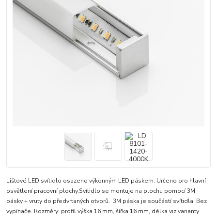
Lištové LED svítidlo osazeno výkonným LED páskem. Určeno pro hlavní
osvětlení pracovní plochy.Svítidlo se montuje na plochu pomocí 3M
pásky + vruty do předvrtaných otvorů. 3M páska je součástí svítidla. Bez
vypínače. Rozměry: profil výška 16 mm, šířka 16 mm, délka viz varianty