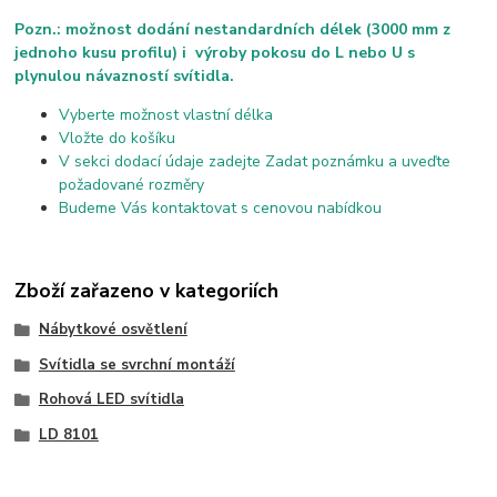
Pozn.: možnost dodání nestandardních délek (3000 mm z
jednoho kusu profilu) i výroby pokosu do L nebo U s
plynulou návazností svítidla.
Vyberte možnost vlastní délka
Vložte do košíku
V sekci dodací údaje zadejte Zadat poznámku a uveďte
požadované rozměry
Budeme Vás kontaktovat s cenovou nabídkou
Zboží zařazeno v kategoriích
Nábytkové osvětlení
Svítidla se svrchní montáží
Rohová LED svítidla
LD 8101