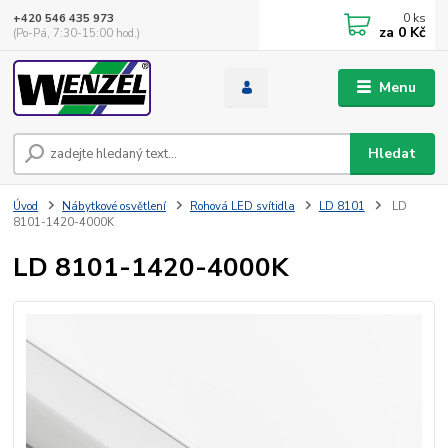
0
ks
+420 546 435 973
za
0 Kč
(Po-Pá, 7:30-15:00 hod.)
Menu
Hledat
Úvod
Nábytkové osvětlení
Rohová LED svítidla
LD 8101
LD
8101-1420-4000K
LD 8101-1420-4000K