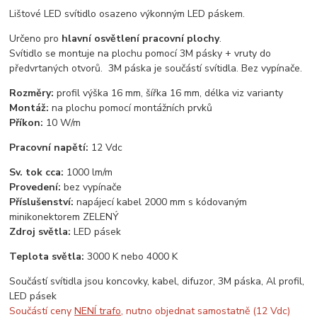
Lištové LED svítidlo osazeno výkonným LED páskem.
Určeno pro
hlavní osvětlení pracovní plochy
.
Svítidlo se montuje na plochu pomocí 3M pásky + vruty do
předvrtaných otvorů. 3M páska je součástí svítidla. Bez vypínače.
Rozměry:
profil výška 16 mm, šířka 16 mm, délka viz varianty
Montáž:
na plochu pomocí montážních prvků
Příkon:
10 W/m
Pracovní napětí:
12 Vdc
Sv. tok cca:
1000 lm/m
Provedení:
bez vypínače
Příslušenství:
napájecí kabel 2000 mm s kódovaným
minikonektorem ZELENÝ
Zdroj světla:
LED pásek
Teplota světla:
3000 K nebo 4000 K
Součástí svítidla jsou koncovky, kabel, difuzor, 3M páska, Al profil,
LED pásek
Součástí ceny
NENÍ trafo
, nutno objednat samostatně (12 Vdc)