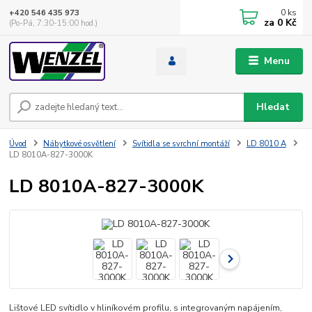
0
ks
+420 546 435 973
za
0 Kč
(Po-Pá, 7:30-15:00 hod.)
Menu
Hledat
Úvod
Nábytkové osvětlení
Svítidla se svrchní montáží
LD 8010 A
LD 8010A-827-3000K
LD 8010A-827-3000K
Lištové LED svítidlo v hliníkovém profilu, s integrovaným napájením,