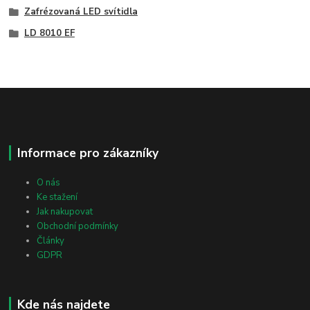
Zafrézovaná LED svítidla
LD 8010 EF
Informace pro zákazníky
O nás
Ke stažení
Jak nakupovat
Obchodní podmínky
Články
GDPR
Kde nás najdete