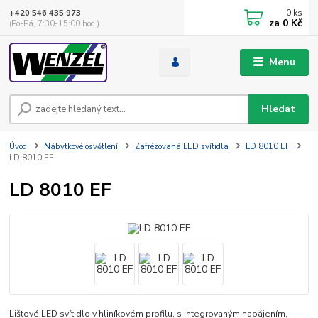
0
ks
+420 546 435 973
za
0 Kč
(Po-Pá, 7:30-15:00 hod.)
Menu
Hledat
Úvod
Nábytkové osvětlení
Zafrézovaná LED svítidla
LD 8010 EF
LD 8010 EF
LD 8010 EF
Lištové LED svítidlo v hliníkovém profilu, s integrovaným napájením,