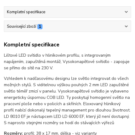
Kompletní specifikace
Související zboží
1
Kompletní specifikace
Lištové LED svítidlo v hliníkovém profilu, s integrovaným
napájením, zapuštěná montáž, Vysokonapěťové svítidlo - zapojuje
se přímo do sítě na 230 V.
Vzhledem k nadčasovému designu lze světlo integrovat do všech
možných stylů. S viditelnou výškou pouhých 2 mm LED zapuštěné
světlo téměř zmizí v panelu. Vysokonapěťové svítidlo je vybaveno
energeticky úspornou COB LED. Ty poskytují homogenní světlo na
pracovní ploše nebo v policích a skříních. Eloxovaný hliníkový
profil nabízí dokonalý tepelný management pro dlouhou životnost.
LD 8010 EF je nástupcem LED LD 6000 EF, který již není dostupný.
S naprosto stejnými rozměry se hodí do stávajících výřezů
Rozměry:
profil: 38 x 17 mm, délka - viz varianty