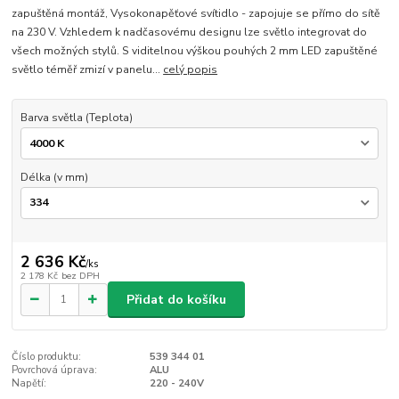
zapuštěná montáž, Vysokonapěťové svítidlo - zapojuje se přímo do sítě
na 230 V. Vzhledem k nadčasovému designu lze světlo integrovat do
všech možných stylů. S viditelnou výškou pouhých 2 mm LED zapuštěné
světlo téměř zmizí v panelu...
celý popis
Barva světla (Teplota)
Délka (v mm)
2 636 Kč
/
ks
2 178 Kč
bez DPH
Přidat do košíku
Číslo produktu:
539 344 01
Povrchová úprava:
ALU
Napětí:
220 - 240V