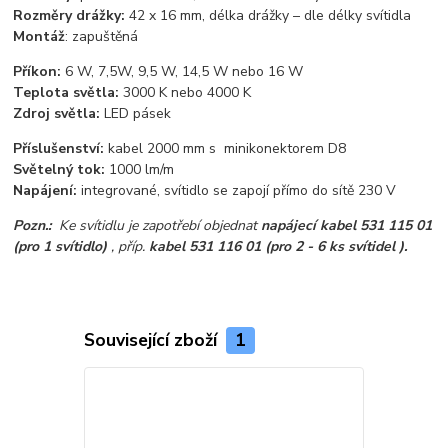
Rozměry drážky:
42 x 16 mm, délka drážky – dle délky svítidla
Montáž
: zapuštěná
Příkon:
6 W, 7,5W, 9,5 W, 14,5 W nebo 16 W
Teplota světla:
3000 K nebo 4000 K
Zdroj světla:
LED pásek
Příslušenství:
kabel 2000 mm s minikonektorem D8
Světelný tok:
1000 lm/m
Napájení:
integrované, svítidlo se zapojí přímo do sítě 230 V
Pozn.
:
Ke svítidlu je zapotřebí objednat
napájecí kabel 531 115 01
(pro 1 svítidlo)
, příp.
kabel 531 116 01 (pro 2 - 6 ks svítidel ).
Související zboží
1