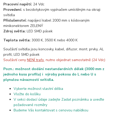
Pracovní napětí:
24 Vdc
Provedení:
s bezdotykovým vypínačem umístěným na okraji
svítidla
Příslušenství:
napájecí kabel 2000 mm s kódovaným
minikonektorem ZELENÝ
Zdroj světla:
LED SMD pásek
Teplota světla:
3000 K, 3500 K nebo 4000 K
Součástí svítidla jsou koncovky, kabel, difuzor, mont. prvky, AL
profil, LED SMD pásek
Součástí ceny
NENÍ trafo
, nutno objednat samostatně (24 Vdc)
Pozn.: možnost dodání nestandardních délek (3000 mm z
jednoho kusu profilu) i výroby pokosu do L nebo U s
plynulou návazností svítidla.
Vyberte možnost vlastní délka
Vložte do košíku
V sekci dodací údaje zadejte Zadat poznámku a uveďte
požadované rozměry
Budeme Vás kontaktovat s cenovou nabídkou