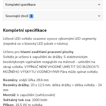
Kompletní specifikace
Související zboží
1
Kompletní specifikace
Lištové LED svítidlo osazeno vysoce výkonnými LED segmenty
(nejedná se o klasický LED pásek v návinu).
Určeno pro
hlavní osvětlení pracovní plochy
.
Svítidlo je určeno k zapuštění do drážky. S elektronickým
bezdotykovým vypínačem reagujícím na mávnutí - umístění na
okraji svítidla. VYPÍNAČ NENÍ VHODNÉ UMÍSTIT DO BLÍZKOSTI
MOŽNÉHO VÝSKYTU VODNÍCH PAR! Pára může spínat svítidlo.
Rozměry:
vnější šířka 28,6 mm
Rozměry drážky:
20 x 12,5 mm, délka drážky = délka svítidla - 24
mm
Montáž:
k zapuštění (zafrézování)
Světelný tok cca:
2000 lm/m
Příkon:
16,5 W/ m svítidla