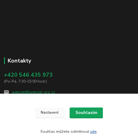
Kontakty
+420 546 435 973
(Po-Pá, 7:30-15:00 hod.)
wenzel@wenzel-sro.cz
Souhlasím
Nastavení
Souhlas můžete odmítnout
zde
.
Vytvořeno na
Eshop-rychle.cz