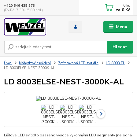
0
ks
+420 546 435 973
za
0 Kč
(Po-Pá, 7:30-15:00 hod.)
Menu
Hledat
Úvod
Nábytkové osvětlení
Zafrézovaná LED svítidla
LD 8003 EL
LD 8003ELSE-NEST-3000K-AL
LD 8003ELSE-NEST-3000K-AL
Lištové LED svítidlo osazeno vysoce výkonnými LED segmenty (nejedná