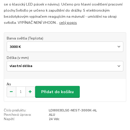
se o klasický LED pásek v návinu). Určeno pro hlavní osvětlení pracovní
plochy.Svítidlo je určeno k zapuštění do drážky. S elektronickým
bezdotykovým vypínačem reagujícím na mávnutí - umístění na okraji
svítidla. VYPÍNAČ NENÍ VHODN...
celý popis
Barva světla (Teplota)
Délka (v mm)
/
ks
Přidat do košíku
Číslo produktu:
LD8003ELSE-NEST-3000K-AL
Povrchová úprava:
ALU
Napětí:
24 Vdc