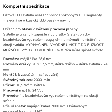
Kompletní specifikace
Lištové LED svítidlo osazeno vysoce výkonnými LED segmenty
(nejedná se o klasický LED pásek v návinu).
Určeno pro
hlavní osvětlení pracovní plochy
.
Svítidlo je určeno k zapuštění do drážky. S elektronickým
bezdotykovým vypínačem reagujícím na mávnutí - umístění na
okraji svítidla. VYPÍNAČ NENÍ VHODNÉ UMÍSTIT DO BLÍZKOSTI
MOŽNÉHO VÝSKYTU VODNÍCH PAR! Pára může spínat svítidlo.
Rozměry:
vnější šířka 28,6 mm
Rozměry drážky:
20 x 12,5 mm, délka drážky = délka svítidla - 24
mm
Montáž:
k zapuštění (zafrézování)
Světelný tok cca:
2000 lm/m
Příkon:
16,5 W/ m svítidla
Pracovní napětí:
24 Vdc
Provedení:
s bezdotykovým vypínačem umístěným na okraji
svítidla
Příslušenství:
napájecí kabel 2000 mm s kódovaným
minikonektorem ZELENÝ