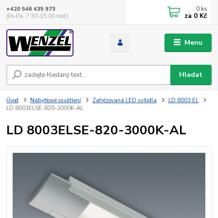
0
ks
+420 546 435 973
za
0 Kč
(Po-Pá, 7:30-15:00 hod.)
Menu
Hledat
Úvod
Nábytkové osvětlení
Zafrézovaná LED svítidla
LD 8003 EL
LD 8003ELSE-820-3000K-AL
LD 8003ELSE-820-3000K-AL