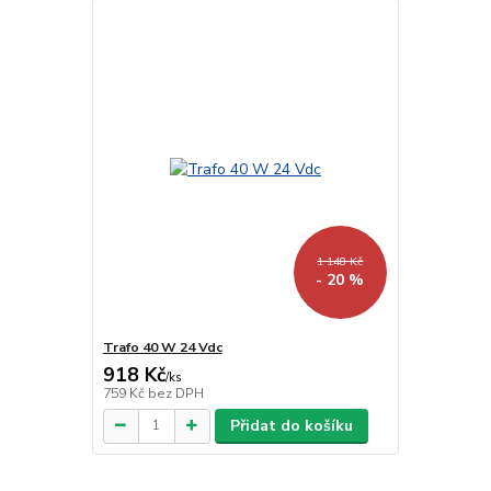
1 148 Kč
- 20 %
Trafo 40 W 24 Vdc
918 Kč
/
ks
759 Kč
bez DPH
Přidat do košíku