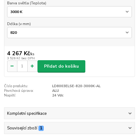
Barva světla (Teplota)
Délka (v mm)
4 267 Kč
/
ks
3 526 Kč
bez DPH
Přidat do košíku
Číslo produktu:
LD8003ELSE-820-3000K-AL
Povrchová úprava:
ALU
Napětí:
24 Vdc
Kompletní specifikace
Související zboží
1