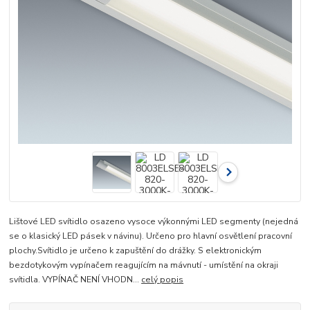
Lištové LED svítidlo osazeno vysoce výkonnými LED segmenty (nejedná
se o klasický LED pásek v návinu). Určeno pro hlavní osvětlení pracovní
plochy.Svítidlo je určeno k zapuštění do drážky. S elektronickým
bezdotykovým vypínačem reagujícím na mávnutí - umístění na okraji
svítidla. VYPÍNAČ NENÍ VHODN...
celý popis