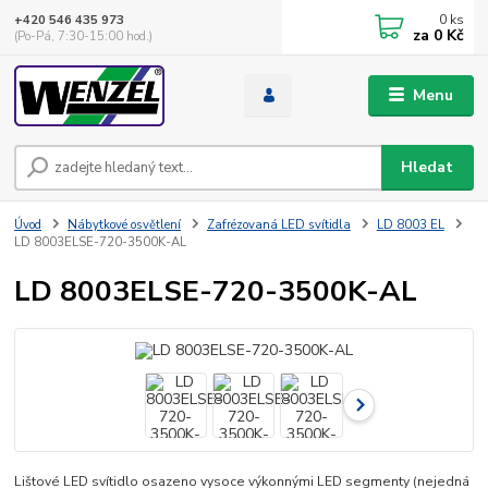
0
ks
+420 546 435 973
za
0 Kč
(Po-Pá, 7:30-15:00 hod.)
Menu
Hledat
Úvod
Nábytkové osvětlení
Zafrézovaná LED svítidla
LD 8003 EL
LD 8003ELSE-720-3500K-AL
LD 8003ELSE-720-3500K-AL
Lištové LED svítidlo osazeno vysoce výkonnými LED segmenty (nejedná