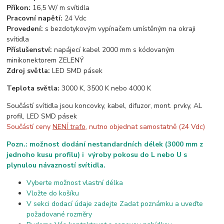
Příkon:
16,5 W/ m svítidla
Pracovní napětí:
24 Vdc
Provedení:
s bezdotykovým vypínačem umístěným na okraji
svítidla
Příslušenství:
napájecí kabel 2000 mm s kódovaným
minikonektorem ZELENÝ
Zdroj světla:
LED SMD pásek
Teplota světla:
3000 K, 3500 K nebo 4000 K
Součástí svítidla jsou koncovky, kabel, difuzor, mont. prvky, AL
profil, LED SMD pásek
Součástí ceny
NENÍ trafo
, nutno objednat samostatně (24 Vdc)
Pozn.: možnost dodání nestandardních délek (3000 mm z
jednoho kusu profilu) i výroby pokosu do L nebo U s
plynulou návazností svítidla.
Vyberte možnost vlastní délka
Vložte do košíku
V sekci dodací údaje zadejte Zadat poznámku a uveďte
požadované rozměry