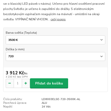
se o klasický LED pásek v návinu). Určeno pro hlavní osvětlení pracovní
plochy.Svítidlo je určeno k zapuštění do drážky. S elektronickým
bezdotykovým vypínačem reagujícím na mávnutí - umístění na okraji
svítidla. VYPÍNAČ NENÍ VHODN...
celý popis
Barva světla (Teplota)
Délka (v mm)
3 912 Kč
/
ks
3 233 Kč
bez DPH
Přidat do košíku
Číslo produktu:
LD8003ELSE-720-3500K-AL
Povrchová úprava:
ALU
Napětí:
24 Vdc