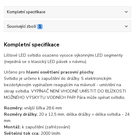
Kompletní specifikace
Související zboží
1
Kompletní specifikace
Lištové LED svítidlo osazeno vysoce výkonnými LED segmenty
(nejedná se o klasický LED pásek v návinu).
Určeno pro
hlavní osvětlení pracovní plochy
.
Svítidlo je určeno k zapuštění do drážky. S elektronickým
bezdotykovým vypínačem reagujícím na mávnutí - umístění na
okraji svítidla. VYPÍNAČ NENÍ VHODNÉ UMÍSTIT DO BLÍZKOSTI
MOŽNÉHO VÝSKYTU VODNÍCH PAR! Pára může spínat svítidlo.
Rozměry:
vnější šířka 28,6 mm
Rozměry drážky:
20 x 12,5 mm, délka drážky = délka svítidla - 24
mm
Montáž:
k zapuštění (zafrézování)
Světelný tok cca:
2000 lm/m