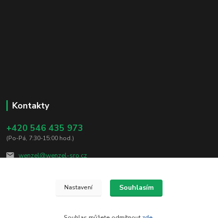
Kontakty
+420 546 435 973
(Po-Pá, 7:30-15:00 hod.)
wenzel@wenzel-sro.cz
Souhlasím
Nastavení
Souhlas můžete odmítnout
zde
.