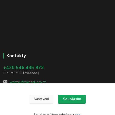
Kontakty
+420 546 435 973
(Po-Pá, 7:30-15:00 hod.)
wenzel@wenzel-sro.cz
Souhlasím
Nastavení
Souhlas můžete odmítnout
zde
.