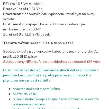
Příkon:
16,5 W/ m svítidla
Pracovní napětí:
24 Vdc
Provedení:
s bezdotykovým vypínačem umístěným na okraji
svítidla
Příslušenství:
napájecí kabel 2000 mm s kódovaným
minikonektorem ZELENÝ
Zdroj světla:
LED SMD pásek
Teplota světla:
3000 K, 3500 K nebo 4000 K
Součástí svítidla jsou koncovky, kabel, difuzor, mont. prvky, AL
profil, LED SMD pásek
Součástí ceny
NENÍ trafo
, nutno objednat samostatně (24 Vdc)
Pozn.: možnost dodání nestandardních délek (3000 mm z
jednoho kusu profilu) i výroby pokosu do L nebo U s
plynulou návazností svítidla.
Vyberte možnost vlastní délka
Vložte do košíku
V sekci dodací údaje zadejte Zadat poznámku a uveďte
požadované rozměry