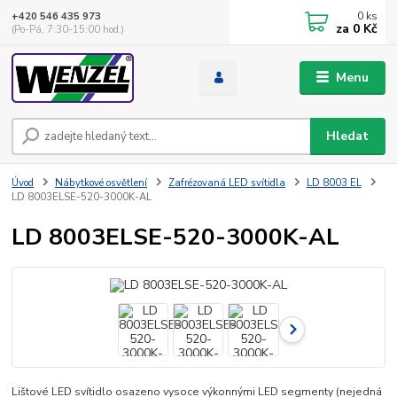
0
ks
+420 546 435 973
za
0 Kč
(Po-Pá, 7:30-15:00 hod.)
Menu
Hledat
Úvod
Nábytkové osvětlení
Zafrézovaná LED svítidla
LD 8003 EL
LD 8003ELSE-520-3000K-AL
LD 8003ELSE-520-3000K-AL
Lištové LED svítidlo osazeno vysoce výkonnými LED segmenty (nejedná