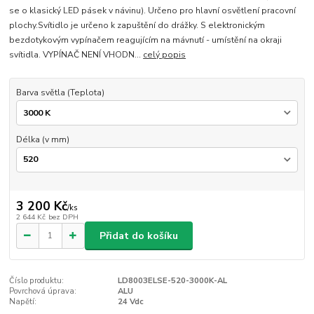
se o klasický LED pásek v návinu). Určeno pro hlavní osvětlení pracovní
plochy.Svítidlo je určeno k zapuštění do drážky. S elektronickým
bezdotykovým vypínačem reagujícím na mávnutí - umístění na okraji
svítidla. VYPÍNAČ NENÍ VHODN...
celý popis
Barva světla (Teplota)
Délka (v mm)
3 200 Kč
/
ks
2 644 Kč
bez DPH
Přidat do košíku
Číslo produktu:
LD8003ELSE-520-3000K-AL
Povrchová úprava:
ALU
Napětí:
24 Vdc