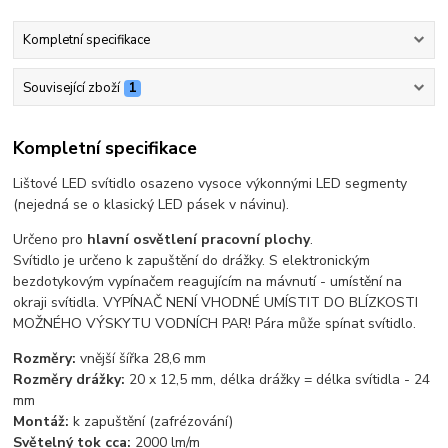
Kompletní specifikace
Související zboží
1
Kompletní specifikace
Lištové LED svítidlo osazeno vysoce výkonnými LED segmenty
(nejedná se o klasický LED pásek v návinu).
Určeno pro
hlavní osvětlení pracovní plochy
.
Svítidlo je určeno k zapuštění do drážky. S elektronickým
bezdotykovým vypínačem reagujícím na mávnutí - umístění na
okraji svítidla. VYPÍNAČ NENÍ VHODNÉ UMÍSTIT DO BLÍZKOSTI
MOŽNÉHO VÝSKYTU VODNÍCH PAR! Pára může spínat svítidlo.
Rozměry:
vnější šířka 28,6 mm
Rozměry drážky:
20 x 12,5 mm, délka drážky = délka svítidla - 24
mm
Montáž:
k zapuštění (zafrézování)
Světelný tok cca:
2000 lm/m