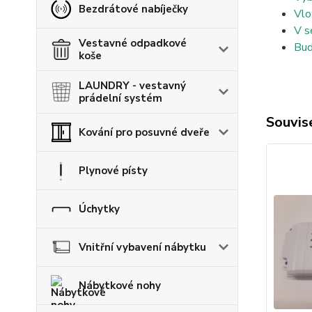
Bezdrátové nabíječky
Vlo
V s
Vestavné odpadkové
Bud
koše
LAUNDRY - vestavný
prádelní systém
Souvise
Kování pro posuvné dveře
Plynové písty
Úchytky
Vnitřní vybavení nábytku
Nábytkové nohy