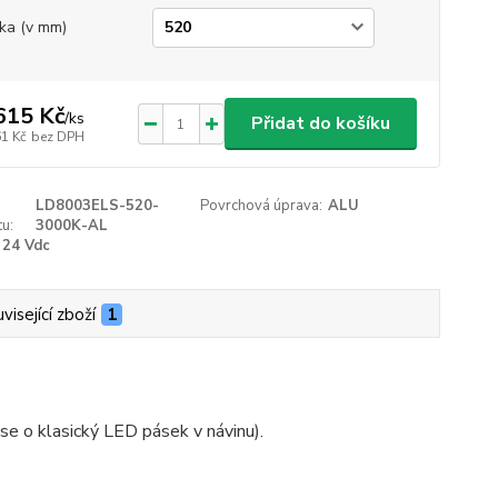
ka (v mm)
615 Kč
/
ks
Přidat do košíku
61 Kč
bez DPH
LD8003ELS-520-
Povrchová úprava:
ALU
u:
3000K-AL
24 Vdc
visející zboží
1
e o klasický LED pásek v návinu).