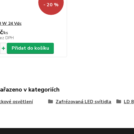
- 20 %
0 W 24 Vdc
č
/
ks
ez DPH
Přidat do košíku
zařazeno v kategoriích
kové osvětlení
Zafrézovaná LED svítidla
LD 8