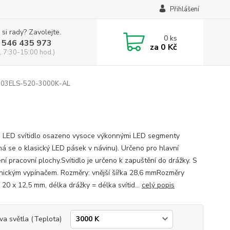
Přihlášení
 si rady? Zavolejte.
0
ks
 546 435 973
za
0 Kč
, 7:30-15:00 hod.)
003ELS-520-3000K-AL
é LED svítidlo osazeno vysoce výkonnými LED segmenty
ná se o klasický LED pásek v návinu). Určeno pro hlavní
ní pracovní plochy.Svítidlo je určeno k zapuštění do drážky. S
ickým vypínačem. Rozměry: vnější šířka 28,6 mmRozměry
 20 x 12,5 mm, délka drážky = délka svítid...
celý popis
va světla (Teplota)