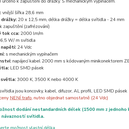
je určeno k zapuštění do drážky. S mechanickým vypínačem.
:
vnější šířka 28,6 mm
 drážky:
20 x 12,5 mm, délka drážky = délka svítidla - 24 mm
k zapuštění (zafrézování)
 tok cca:
2000 lm/m
6,5 W/ m svítidla
 napětí:
24 Vdc
ní:
s mechanickým vypínačem
nství:
napájecí kabel 2000 mm s kódovaným minikonektorem 
ětla:
LED SMD pásek
 světla:
3000 K, 3500 K nebo 4000 K
svítidla jsou koncovky, kabel, difuzor, AL profil, LED SMD pásek
 ceny
NENÍ trafo
, nutno objednat samostatně (24 Vdc)
ožnost dodání nestandardních délek (1500 mm z jednoho ku
 návazností svítidla.
erte možnost vlastní délka