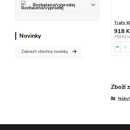
Rozbaleno/výprodej
Trafo 4
918 K
Novinky
759 Kč
b
Zobrazit všechny novinky
Zboží 
Nábyt