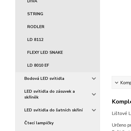
DIVA
STRING
RODLER
LD 8112
FLEXY LED SNAKE
LD 8010 EF
Bodová LED svítidla
Kompl
LED svítidla do zásuvek a
skříněk
Komple
LED svítidla do šatních skříní
Lištové 
Čtecí lampičky
Určeno p