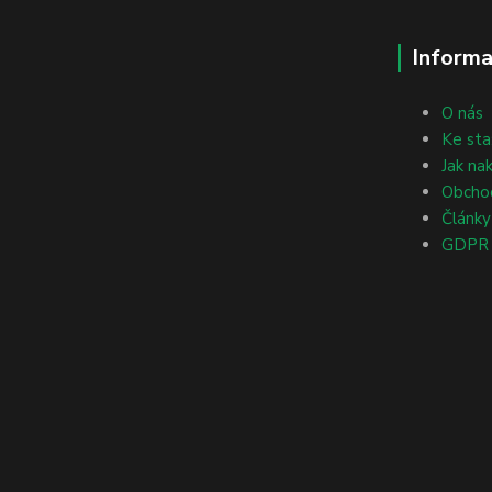
Informa
O nás
Ke sta
Jak na
Obcho
Články
GDPR