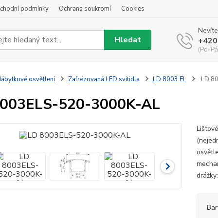
chodní podmínky
Ochrana soukromí
Cookies
Nevíte
Hledat
+420
(Po-Pá
ábytkové osvětlení
Zafrézovaná LED svítidla
LD 8003 EL
LD 8
8003ELS-520-3000K-AL
Lištov
(nejed
osvětle
mechan
drážky:
Bar