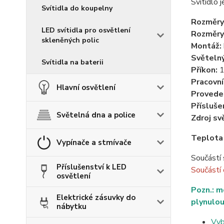
Svítidlo 
Svítidla do koupelny
Rozměry
LED svítidla pro osvětlení
Rozměry
skleněných polic
Montáž:
Světelný
Svítidla na baterii
Příkon:
1
Pracovní
Hlavní osvětlení
Provede
Přísluše
Světelná dna a police
Zdroj sv
Teplota
Vypínače a stmívače
Součástí 
Příslušenství k LED
Součástí
osvětlení
Pozn.: m
Elektrické zásuvky do
plynulou
nábytku
Vyb