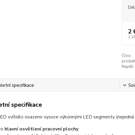
Dél
2 
2 1
Číslo
produkt
Napětí:
etní specifikace
Sou
tní specifikace
LED svítidlo osazeno vysoce výkonnými LED segmenty (nejedná s
ro
hlavní osvětlení pracovní plochy
.