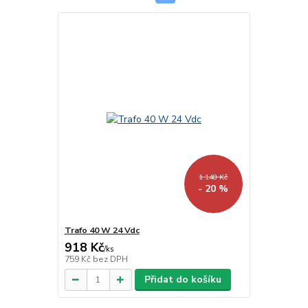
1 148 Kč
- 20 %
Trafo 40 W 24 Vdc
918 Kč
/
ks
759 Kč
bez DPH
Přidat do košíku