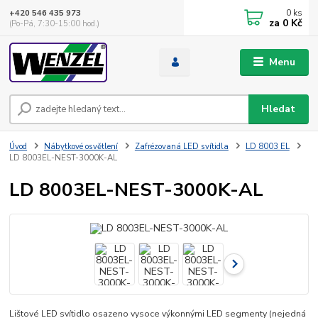
0
ks
+420 546 435 973
za
0 Kč
(Po-Pá, 7:30-15:00 hod.)
Menu
Hledat
Úvod
Nábytkové osvětlení
Zafrézovaná LED svítidla
LD 8003 EL
LD 8003EL-NEST-3000K-AL
LD 8003EL-NEST-3000K-AL
Lištové LED svítidlo osazeno vysoce výkonnými LED segmenty (nejedná