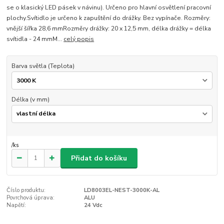
se o klasický LED pásek v návinu). Určeno pro hlavní osvětlení pracovní
plochy.Svítidlo je určeno k zapuštění do drážky. Bez vypínače. Rozměry:
vnější šířka 28,6 mmRozměry drážky: 20 x 12,5 mm, délka drážky = délka
svítidla - 24 mmM...
celý popis
Barva světla (Teplota)
Délka (v mm)
/
ks
Přidat do košíku
Číslo produktu:
LD8003EL-NEST-3000K-AL
Povrchová úprava:
ALU
Napětí:
24 Vdc