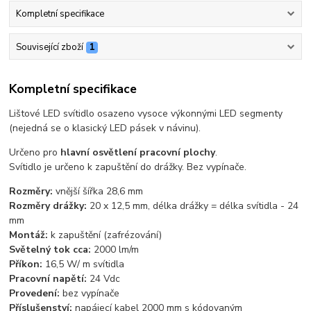
Kompletní specifikace
Související zboží
1
Kompletní specifikace
Lištové LED svítidlo osazeno vysoce výkonnými LED segmenty
(nejedná se o klasický LED pásek v návinu).
Určeno pro
hlavní osvětlení pracovní plochy
.
Svítidlo je určeno k zapuštění do drážky. Bez vypínače.
Rozměry:
vnější šířka 28,6 mm
Rozměry drážky:
20 x 12,5 mm, délka drážky = délka svítidla - 24
mm
Montáž:
k zapuštění (zafrézování)
Světelný tok cca:
2000 lm/m
Příkon:
16,5 W/ m svítidla
Pracovní napětí:
24 Vdc
Provedení:
bez vypínače
Příslušenství:
napájecí kabel 2000 mm s kódovaným