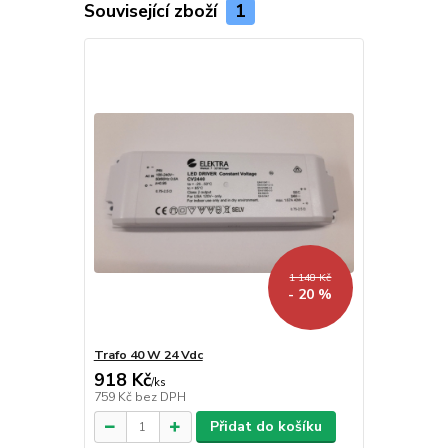
Související zboží
1
1 148 Kč
- 20 %
Trafo 40 W 24 Vdc
918 Kč
/
ks
759 Kč
bez DPH
Přidat do košíku