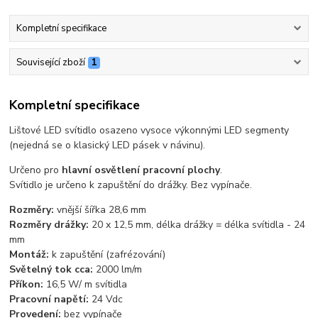
Kompletní specifikace
Související zboží
1
Kompletní specifikace
Lištové LED svítidlo osazeno vysoce výkonnými LED segmenty
(nejedná se o klasický LED pásek v návinu).
Určeno pro
hlavní osvětlení pracovní plochy
.
Svítidlo je určeno k zapuštění do drážky. Bez vypínače.
Rozměry:
vnější šířka 28,6 mm
Rozměry drážky:
20 x 12,5 mm, délka drážky = délka svítidla - 24
mm
Montáž:
k zapuštění (zafrézování)
Světelný tok cca:
2000 lm/m
Příkon:
16,5 W/ m svítidla
Pracovní napětí:
24 Vdc
Provedení:
bez vypínače