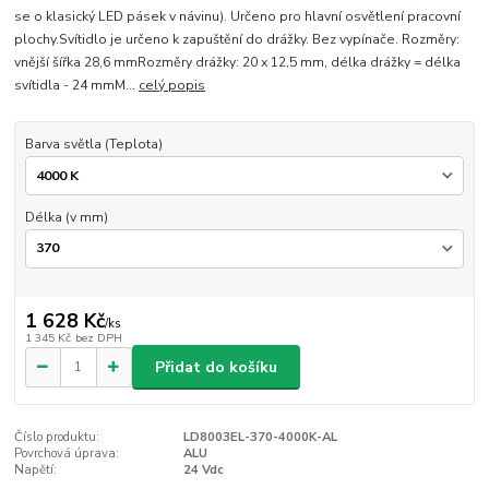
se o klasický LED pásek v návinu). Určeno pro hlavní osvětlení pracovní
plochy.Svítidlo je určeno k zapuštění do drážky. Bez vypínače. Rozměry:
vnější šířka 28,6 mmRozměry drážky: 20 x 12,5 mm, délka drážky = délka
svítidla - 24 mmM...
celý popis
Barva světla (Teplota)
Délka (v mm)
1 628 Kč
/
ks
1 345 Kč
bez DPH
Přidat do košíku
Číslo produktu:
LD8003EL-370-4000K-AL
Povrchová úprava:
ALU
Napětí:
24 Vdc