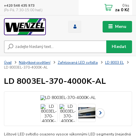
0
ks
+420 546 435 973
za
0 Kč
(Po-Pá, 7:30-15:00 hod.)
Menu
Hledat
Úvod
Nábytkové osvětlení
Zafrézovaná LED svítidla
LD 8003 EL
LD 8003EL-370-4000K-AL
LD 8003EL-370-4000K-AL
Lištové LED svítidlo osazeno vysoce výkonnými LED segmenty (nejedná