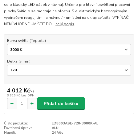
se o klasický LED pásek v návinu). Určeno pro hlavní osvětlení pracovní
plochy.Svítidlo se montuje na plochu. S elektronickým bezdotykovým
vypínačem reagujícím na mávnutí - umístění na okraji svítidla. VYPÍNAČ
NENÍ VHODNÉ UMÍSTIT DO...
celý popis
Barva světla (Teplota)
Délka (v mm)
4 012 Kč
/
ks
3 316 Kč
bez DPH
Přidat do košíku
Číslo produktu:
LD8003ASE-720-3000K-AL
Povrchová úprava:
ALU
Napětí:
24 Vdc