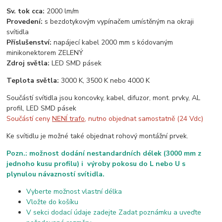
Sv. tok cca:
2000 lm/m
Provedení:
s bezdotykovým vypínačem umístěným na okraji
svítidla
Příslušenství:
napájecí kabel 2000 mm s kódovaným
minikonektorem ZELENÝ
Zdroj světla:
LED SMD pásek
Teplota světla:
3000 K, 3500 K nebo 4000 K
Součástí svítidla jsou koncovky, kabel, difuzor, mont. prvky, AL
profil, LED SMD pásek
Součástí ceny
NENÍ trafo
, nutno objednat samostatně (24 Vdc)
Ke svítidlu je možné také objednat rohový montážní prvek.
Pozn.: možnost dodání nestandardních délek (3000 mm z
jednoho kusu profilu) i výroby pokosu do L nebo U s
plynulou návazností svítidla.
Vyberte možnost vlastní délka
Vložte do košíku
V sekci dodací údaje zadejte Zadat poznámku a uveďte