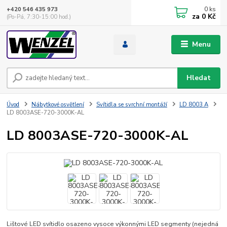
0
ks
+420 546 435 973
za
0 Kč
(Po-Pá, 7:30-15:00 hod.)
Menu
Hledat
Úvod
Nábytkové osvětlení
Svítidla se svrchní montáží
LD 8003 A
LD 8003ASE-720-3000K-AL
LD 8003ASE-720-3000K-AL
Lištové LED svítidlo osazeno vysoce výkonnými LED segmenty (nejedná