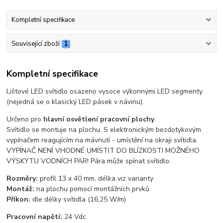
Kompletní specifikace
Související zboží
1
Kompletní specifikace
Lištové LED svítidlo osazeno vysoce výkonnými LED segmenty
(nejedná se o klasický LED pásek v návinu).
Určeno pro
hlavní osvětlení pracovní plochy
.
Svítidlo se montuje na plochu. S elektronickým bezdotykovým
vypínačem reagujícím na mávnutí - umístění na okraji svítidla.
VYPÍNAČ NENÍ VHODNÉ UMÍSTIT DO BLÍZKOSTI MOŽNÉHO
VÝSKYTU VODNÍCH PAR! Pára může spínat svítidlo.
Rozměry:
profil 13 x 40 mm, délka viz varianty
Montáž:
na plochu pomocí montážních prvků
Příkon:
dle délky svítidla (16,25 W/m)
Pracovní napětí:
24 Vdc