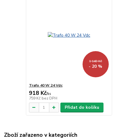
1 148 Kč
- 20 %
Trafo 40 W 24 Vdc
918 Kč
/
ks
759 Kč
bez DPH
Přidat do košíku
Zboží zařazeno v kategoriích