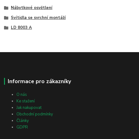
Nábytkové osvětlení
Svítidla se svrchní montáží
LD 8003 A
Informace pro zákazníky
O nás
Ke stažení
Jak nakupovat
Obchodní podmínky
Články
GDPR