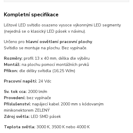
Kompletní specifikace
Lištové LED svítidlo osazeno vysoce výkonnými LED segmenty
(nejedná se o klasický LED pásek v návinu).
Určeno pro
hlavní osvětlení pracovní plochy
.
Svítidlo se montuje na plochu. Bez vypínače.
Rozměry:
profil 13 x 40 mm, délka dle výběru
Montáž:
na plochu pomocí montážních prvků
Příkon:
dle délky svítidla (16,25 W/m)
Pracovní napětí:
24 Vdc
Sv. tok cca:
2000 lm/m
Provedení:
bez vypínače
Příslušenství:
napájecí kabel 2000 mm s kódovaným
minikonektorem ZELENÝ
Zdroj světla:
LED SMD pásek
Teplota světla:
3000 K, 3500 K nebo 4000 K