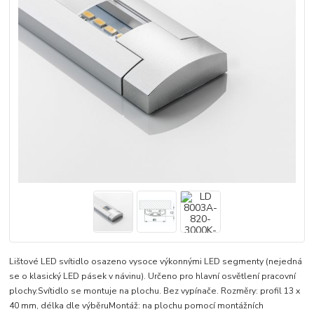
Lištové LED svítidlo osazeno vysoce výkonnými LED segmenty (nejedná
se o klasický LED pásek v návinu). Určeno pro hlavní osvětlení pracovní
plochy.Svítidlo se montuje na plochu. Bez vypínače. Rozměry: profil 13 x
40 mm, délka dle výběruMontáž: na plochu pomocí montážních