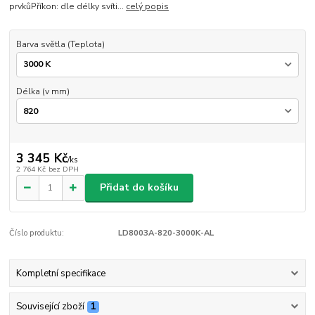
prvkůPříkon: dle délky svíti...
celý popis
Barva světla (Teplota)
Délka (v mm)
3 345 Kč
/
ks
2 764 Kč
bez DPH
Přidat do košíku
Číslo produktu:
LD8003A-820-3000K-AL
Kompletní specifikace
Související zboží
1