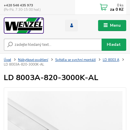
0
ks
+420 546 435 973
za
0 Kč
(Po-Pá, 7:30-15:00 hod.)
Menu
Hledat
Úvod
Nábytkové osvětlení
Svítidla se svrchní montáží
LD 8003 A
LD 8003A-820-3000K-AL
LD 8003A-820-3000K-AL