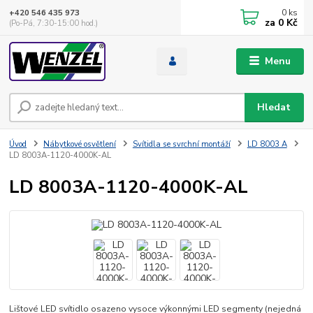
0
ks
+420 546 435 973
za
0 Kč
(Po-Pá, 7:30-15:00 hod.)
Menu
Hledat
Úvod
Nábytkové osvětlení
Svítidla se svrchní montáží
LD 8003 A
LD 8003A-1120-4000K-AL
LD 8003A-1120-4000K-AL
Lištové LED svítidlo osazeno vysoce výkonnými LED segmenty (nejedná