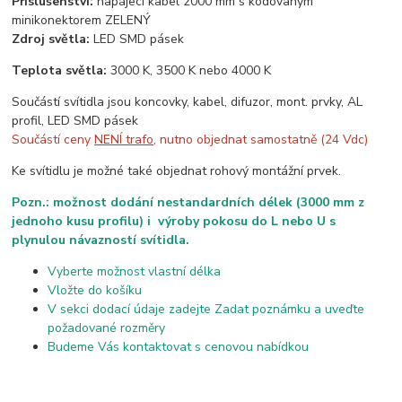
Příslušenství:
napájecí kabel 2000 mm s kódovaným
minikonektorem ZELENÝ
Zdroj světla:
LED SMD pásek
Teplota světla:
3000 K, 3500 K nebo 4000 K
Součástí svítidla jsou koncovky, kabel, difuzor, mont. prvky, AL
profil, LED SMD pásek
Součástí ceny
NENÍ trafo
, nutno objednat samostatně (24 Vdc)
Ke svítidlu je možné také objednat rohový montážní prvek.
Pozn.: možnost dodání nestandardních délek (3000 mm z
jednoho kusu profilu) i výroby pokosu do L nebo U s
plynulou návazností svítidla.
Vyberte možnost vlastní délka
Vložte do košíku
V sekci dodací údaje zadejte Zadat poznámku a uveďte
požadované rozměry
Budeme Vás kontaktovat s cenovou nabídkou