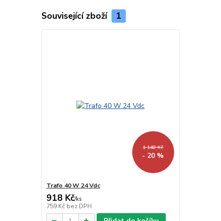
Související zboží
1
1 148 Kč
- 20 %
Trafo 40 W 24 Vdc
918 Kč
/
ks
759 Kč
bez DPH
Přidat do košíku