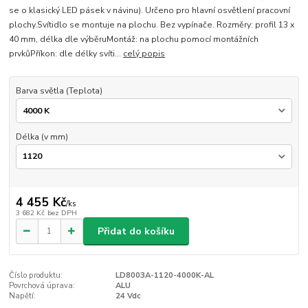
se o klasický LED pásek v návinu). Určeno pro hlavní osvětlení pracovní
plochy.Svítidlo se montuje na plochu. Bez vypínače. Rozměry: profil 13 x
40 mm, délka dle výběruMontáž: na plochu pomocí montážních
prvkůPříkon: dle délky svíti...
celý popis
Barva světla (Teplota)
Délka (v mm)
4 455 Kč
/
ks
3 682 Kč
bez DPH
Přidat do košíku
Číslo produktu:
LD8003A-1120-4000K-AL
Povrchová úprava:
ALU
Napětí:
24 Vdc