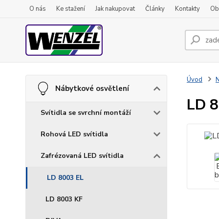
O nás
Ke stažení
Jak nakupovat
Články
Kontakty
Ob
Úvod
N
Nábytkové osvětlení
LD 8
Svítidla se svrchní montáží
Rohová LED svítidla
Zafrézovaná LED svítidla
LD 8003 EL
LD 8003 KF