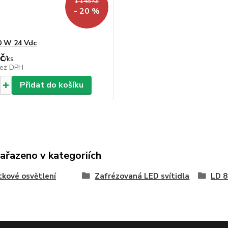
1 148 Kč
- 20 %
0 W 24 Vdc
č
/
ks
ez DPH
Přidat do košíku
zařazeno v kategoriích
kové osvětlení
Zafrézovaná LED svítidla
LD 8