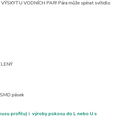
SKYTU VODNÍCH PAR! Pára může spínat svítidlo.
ZELENÝ
ED SMD pásek
su profilu) i výroby pokosu do L nebo U s