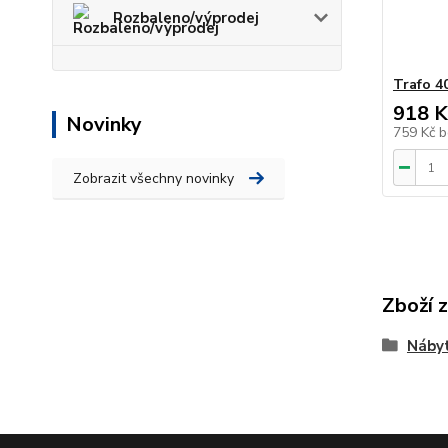
Rozbaleno/výprodej
Trafo 4
918 K
Novinky
759 Kč
b
Zobrazit všechny novinky
Zboží 
Nábyt