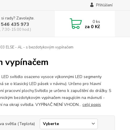
Přihlášení
 si rady? Zavolejte.
0
ks
 546 435 973
za
0 Kč
, 7:30-15:00 hod.)
03 ELSE - AL - s bezdotykovým vypínačem
m vypínačem
é LED svítidlo osazeno vysoce výkonnými LED segmenty
ná se o klasický LED pásek v návinu). Určeno pro hlavní
ní pracovní plochy.Svítidlo je určeno k zapuštění do drážky. S
onickým bezdotykovým vypínačem reagujícím na mávnutí -
ní na okraji svítidla. VYPÍNAČ NENÍ VHODN...
celý popis
va světla (Teplota)