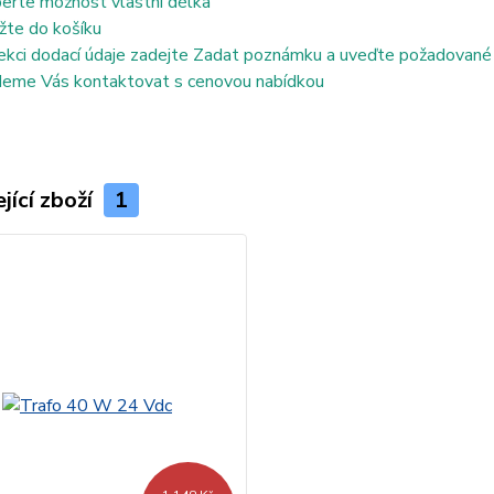
erte možnost vlastní délka
žte do košíku
ekci dodací údaje zadejte Zadat poznámku a uveďte požadované
eme Vás kontaktovat s cenovou nabídkou
jící zboží
1