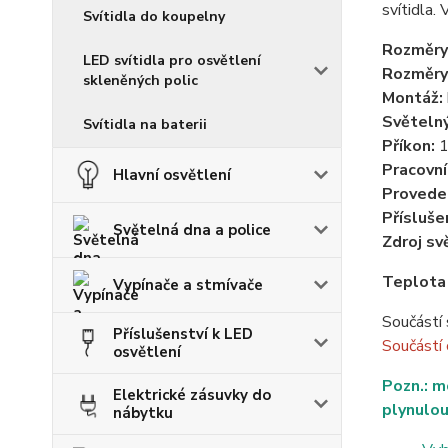
svítidl
Svítidla do koupelny
Rozměry
LED svítidla pro osvětlení
Rozměry
skleněných polic
Montáž:
Světelný
Svítidla na baterii
Příkon:
1
Pracovní
Hlavní osvětlení
Provede
Přísluše
Světelná dna a police
Zdroj sv
Teplota
Vypínače a stmívače
Součástí 
Příslušenství k LED
Součástí
osvětlení
Pozn.: m
Elektrické zásuvky do
plynulou
nábytku