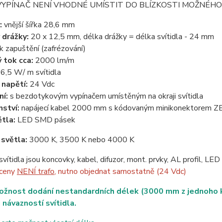
a. VYPÍNAČ NENÍ VHODNÉ UMÍSTIT DO BLÍZKOSTI MOŽNÉHO VÝ
:
vnější šířka 28,6 mm
 drážky:
20 x 12,5 mm, délka drážky = délka svítidla - 24 mm
k zapuštění (zafrézování)
 tok cca:
2000 lm/m
6,5 W/ m svítidla
 napětí:
24 Vdc
ní:
s bezdotykovým vypínačem umístěným na okraji svítidla
nství:
napájecí kabel 2000 mm s kódovaným minikonektorem 
ětla:
LED SMD pásek
 světla:
3000 K, 3500 K nebo 4000 K
svítidla jsou koncovky, kabel, difuzor, mont. prvky, AL profil, L
 ceny
NENÍ trafo
, nutno objednat samostatně (24 Vdc)
ožnost dodání nestandardních délek (3000 mm z jednoho ku
 návazností svítidla.