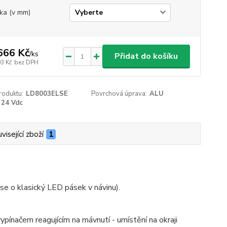
ka (v mm)
666 Kč
/
ks
Přidat do košíku
03 Kč
bez DPH
roduktu:
LD8003ELSE
Povrchová úprava:
ALU
24 Vdc
visející zboží
1
e o klasický LED pásek v návinu).
pínačem reagujícím na mávnutí - umístění na okraji