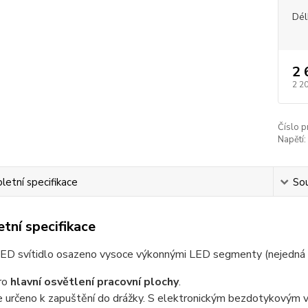
Dél
2 
2 2
Číslo p
Napětí:
etní specifikace
Sou
tní specifikace
LED svítidlo osazeno vysoce výkonnými LED segmenty (nejedná s
ro
hlavní osvětlení pracovní plochy
.
je určeno k zapuštění do drážky. S elektronickým bezdotykovým vy