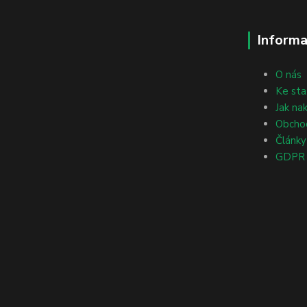
Informa
O nás
Ke sta
Jak na
Obcho
Články
GDPR