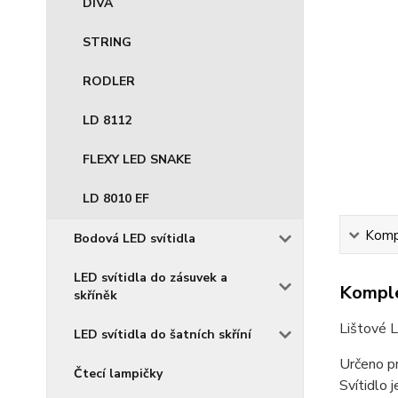
DIVA
STRING
RODLER
LD 8112
FLEXY LED SNAKE
LD 8010 EF
Kompl
Bodová LED svítidla
LED svítidla do zásuvek a
Komple
skříněk
Lištové 
LED svítidla do šatních skříní
Určeno p
Čtecí lampičky
Svítidlo 