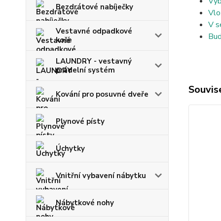
Vyb
Bezdrátové nabíječky
Vlo
V s
Vestavné odpadkové
Bud
koše
LAUNDRY - vestavný
prádelní systém
Souvise
Kování pro posuvné dveře
Plynové písty
Úchytky
Vnitřní vybavení nábytku
Nábytkové nohy