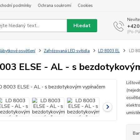
chodní podmínky
Ochrana soukromí
Cookies
Nevíte
Hledat
+420
(Po-Pá
ábytkové osvětlení
Zafrézovaná LED svítidla
LD 8003 EL
LD 80
003 ELSE - AL - s bezdotykový
Lištov
(nejed
osvětle
elektr
umístě
Bar