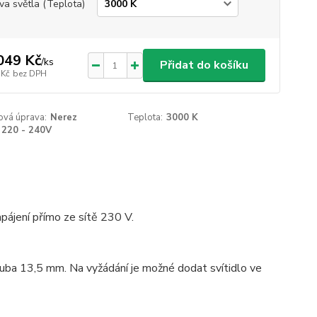
va světla (Teplota)
049 Kč
/
ks
Přidat do košíku
 Kč
bez DPH
ová úprava:
Nerez
Teplota:
3000 K
220 - 240V
ájení přímo ze sítě 230 V.
uba 13,5 mm. Na vyžádání je možné dodat svítidlo ve