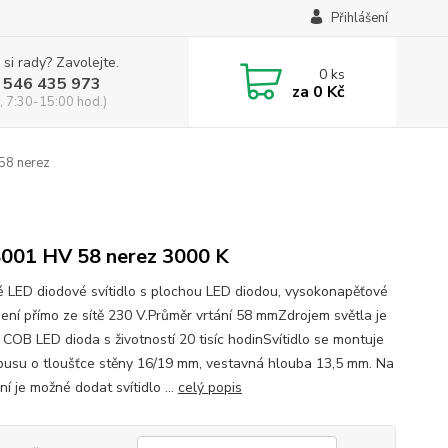
Přihlášení
 si rady? Zavolejte.
0
ks
 546 435 973
za
0 Kč
, 7:30-15:00 hod.)
58 nerez
001 HV 58 nerez 3000 K
 LED diodové svítidlo s plochou LED diodou, vysokonapěťové
jení přímo ze sítě 230 V.Průměr vrtání 58 mmZdrojem světla je
 COB LED dioda s životností 20 tisíc hodinSvítidlo se montuje
pusu o tloušťce stěny 16/19 mm, vestavná hlouba 13,5 mm. Na
í je možné dodat svítidlo ...
celý popis