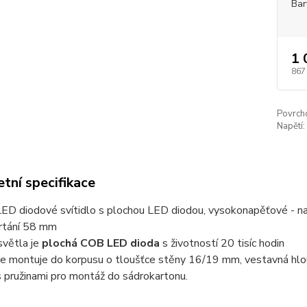
Bar
1 
867
Povrch
Napětí:
tní specifikace
D diodové svítidlo s plochou LED diodou, vysokonapěťové - nap
rtání 58 mm
světla je
plochá COB LED dioda
s životností 20 tisíc hodin
se montuje do korpusu o tloušťce stěny 16/19 mm, vestavná hlo
s pružinami pro montáž do sádrokartonu.