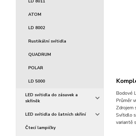
LD 8011
ATOM
LD 8002
Rustikální svítidla
QUADRUM
POLAR
Komple
LD 5000
Bodové LE
LED svítidla do zásuvek a
Průměr v
skříněk
Zdrojem 
LED svítidla do šatních skříní
Svítidlo 
variantě 
Čtecí lampičky