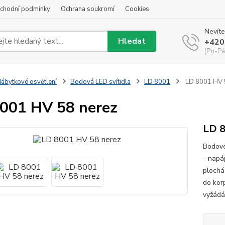
chodní podmínky
Ochrana soukromí
Cookies
Nevíte
Hledat
+420
(Po-Pá
ábytkové osvětlení
Bodová LED svítidla
LD 8001
LD 8001 HV 
001 HV 58 nerez
LD 8
Bodové
- napá
plochá
do kor
vyžádán