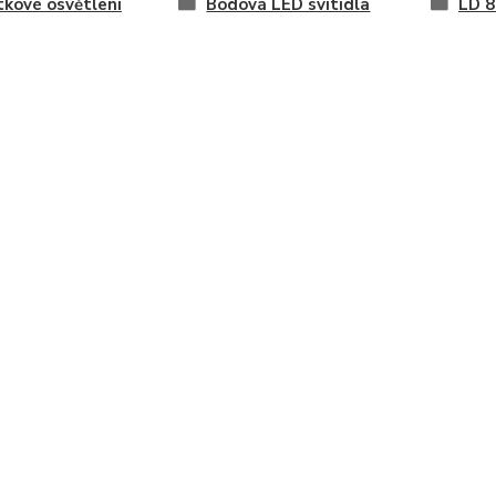
kové osvětlení
Bodová LED svítidla
LD 