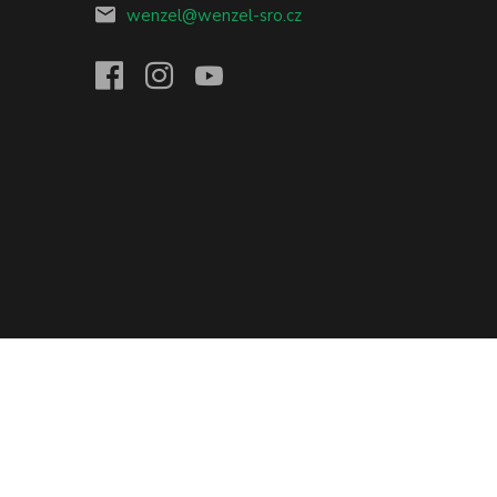
wenzel@wenzel-sro.cz
Vytvořeno na
Eshop-rychle.cz