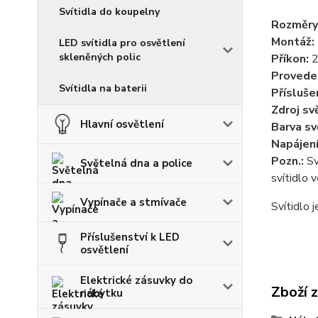
Svítidla do koupelny
Rozměry
Montáž:
LED svítidla pro osvětlení
skleněných polic
Příkon:
2
Provede
Svítidla na baterii
Přísluše
Zdroj sv
Hlavní osvětlení
Barva sv
Napájen
Pozn.:
Sv
Světelná dna a police
svítidlo 
Vypínače a stmívače
Svítidlo 
Příslušenství k LED
osvětlení
Elektrické zásuvky do
Zboží 
nábytku