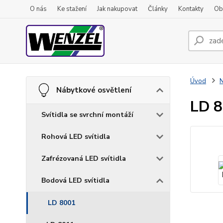
O nás
Ke stažení
Jak nakupovat
Články
Kontakty
Ob
Úvod
N
Nábytkové osvětlení
LD 8
Svítidla se svrchní montáží
Rohová LED svítidla
Zafrézovaná LED svítidla
Bodová LED svítidla
LD 8001