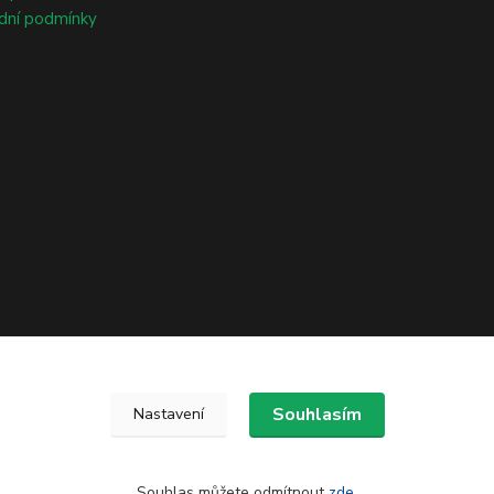
dní podmínky
Souhlasím
Nastavení
Souhlas můžete odmítnout
zde
.