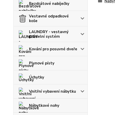
Nábyt
Bezdrátové nabíječky
Vestavné odpadkové
koše
LAUNDRY - vestavný
prádelní systém
Kování pro posuvné dveře
Plynové písty
Úchytky
Vnitřní vybavení nábytku
Nábytkové nohy