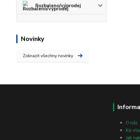
Rozbaleno/výprodej
Novinky
Zobrazit všechny novinky
Informa
O nás
Ke sta
Jak na