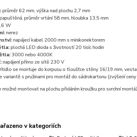
:
průměr 62 mm, výška nad plochu 2,7 mm
zapuštěná, průměr vrtání 58 mm, hloubka 13,5 mm
,6 W
ní:
nerez
nství:
napájecí kabel 2000 mm s minikonektorem
ětla:
plochá LED dioda s životností 20 tisíc hodin
ětla:
3000 nebo 4000K
í:
napájení přímo ze sítě 230 V
ítidlo se montuje do korpusu o tloušťce stěny 16/19 mm, vest
ve variantě s pružinami pro montáž do sádrokartonu (zvýšení ceny 
je možné montovat na plochu přidáním kroužku pro svrchní montá
zařazeno v kategoriích