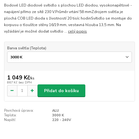
Bodové LED diodové svítidlo s plochou LED diodou, vysokonapěťové -
napájení přímo ze sítě 230 V.Průměr vrtání 58 mmZdrojem světla je
plochá COB LED dioda s životností 20 tisíc hodinSvítidlo se montuje do
korpusu o tloušťce stěny 16/19 mm, vestavná hlouba 13,5 mm. Na
vyžádání je možné dodat svítidlo ...
celý popis
Barva světla (Teplota)
1 049 Kč
/
ks
867 Kč
bez DPH
Přidat do košíku
Povrchová úprava:
ALU
Teplota:
3000 K
Napětí:
220 - 240V