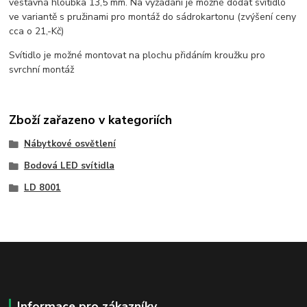
vestavná hloubka 13,5 mm. Na vyžádání je možné dodat svítidlo
ve variantě s pružinami pro montáž do sádrokartonu (zvýšení ceny
cca o 21,-Kč)
Svítidlo je možné montovat na plochu přidáním kroužku pro
svrchní montáž
Zboží zařazeno v kategoriích
Nábytkové osvětlení
Bodová LED svítidla
LD 8001
Informace pro zákazníky