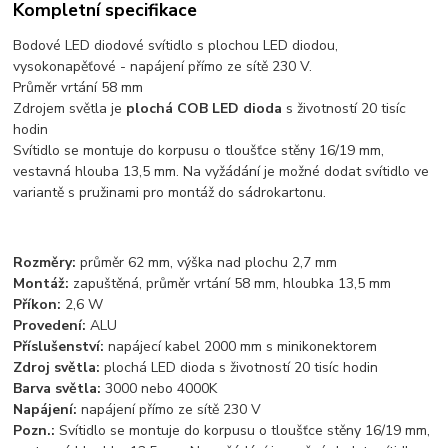
Kompletní specifikace
Bodové LED diodové svítidlo s plochou LED diodou,
vysokonapěťové - napájení přímo ze sítě 230 V.
Průměr vrtání 58 mm
Zdrojem světla je
plochá COB LED dioda
s životností 20 tisíc
hodin
Svítidlo se montuje do korpusu o tloušťce stěny 16/19 mm,
vestavná hlouba 13,5 mm. Na vyžádání je možné dodat svítidlo ve
variantě s pružinami pro montáž do sádrokartonu.
Rozměry:
průměr 62 mm, výška nad plochu 2,7 mm
Montáž:
zapuštěná, průměr vrtání 58 mm, hloubka 13,5 mm
Příkon:
2,6 W
Provedení:
ALU
Příslušenství:
napájecí kabel 2000 mm s minikonektorem
Zdroj světla:
plochá LED dioda s životností 20 tisíc hodin
Barva světla:
3000 nebo 4000K
Napájení:
napájení přímo ze sítě 230 V
Pozn.:
Svítidlo se montuje do korpusu o tloušťce stěny 16/19 mm,