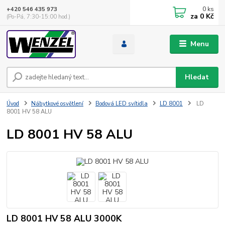
0
ks
+420 546 435 973
za
0 Kč
(Po-Pá, 7:30-15:00 hod.)
Menu
Hledat
Úvod
Nábytkové osvětlení
Bodová LED svítidla
LD 8001
LD
8001 HV 58 ALU
LD 8001 HV 58 ALU
LD 8001 HV 58 ALU 3000K