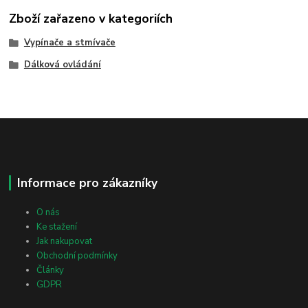
Zboží zařazeno v kategoriích
Vypínače a stmívače
Dálková ovládání
Informace pro zákazníky
O nás
Ke stažení
Jak nakupovat
Obchodní podmínky
Články
GDPR