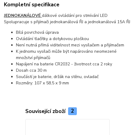
Kompletní specifikace
JEDNOKANÁLOVÉ
dálkové ovládání pro stmívání LED
Spolupracuje s přijímači jednokanálová ŘJ a jednokanálová 15A ŘJ
Bílá povrchová úprava
Ovládání tlačítky a dotykovou ploškou
Není nutná přímá viditelnost mezi vysílačem a přijímačem
K jednomu vysílači může být napárováno neomezené
množství přijímačů
Napájení na baterie CR2032 - životnost cca 2 roky
Dosah cca 30 m
Součástí je baterie, držák na stěnu, ovladač
Rozměry: 107 x 58,5 x 9 mm
Související zboží
2