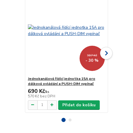
987 Kč
- 30 %
Jednokanálová řídící jednotka 15A pro
Jednokanálov
dálková ovládání a PUSH-DIM vypínač
ovládání a 
690 Kč
484 Kč
/
ks
/
ks
570 Kč
bez DPH
400 Kč
bez 
Přidat do košíku