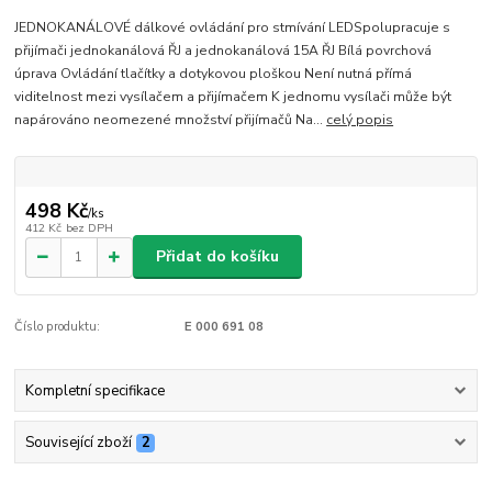
JEDNOKANÁLOVÉ dálkové ovládání pro stmívání LEDSpolupracuje s
přijímači jednokanálová ŘJ a jednokanálová 15A ŘJ Bílá povrchová
úprava Ovládání tlačítky a dotykovou ploškou Není nutná přímá
viditelnost mezi vysílačem a přijímačem K jednomu vysílači může být
napárováno neomezené množství přijímačů Na...
celý popis
498 Kč
/
ks
412 Kč
bez DPH
Přidat do košíku
Číslo produktu:
E 000 691 08
Kompletní specifikace
Související zboží
2