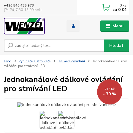
0
ks
+420 546 435 973
za
0 Kč
(Po-Pá, 7:30-15:00 hod.)
Menu
Hledat
Úvod
Vypínače a stmívače
Dálková ovládání
Jednokanálové dálkové
ovládání pro stmívání LED
Jednokanálové dálkové ovládání
pro stmívání LED
712 Kč
- 30 %