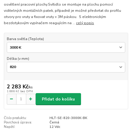
osvětlení pracovní plochy.Svítidlo se montuje na plochu pomocí
viditelných montážních patek, případně je možné předvrtat do profilu
otvory pro vruty a fixovat vruty + 3M páskou. S elektronickým
bezdotykovým vypínačem reagujícím na ...
celý popis
Barva světla (Teplota)
Délka (v mm)
2 283 Kč
/
ks
1 886 Kč
bez DPH
Přidat do košíku
Číslo produktu:
HLT-SE-820-3000K-BK
Povrchová úprava:
Černá
Napětí:
12 Vdc