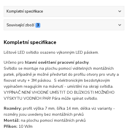
Kompletní specifikace
Související zboží
3
Kompletní specifikace
Lištové LED svítidlo osazeno výkonným LED páskem.
Určeno pro
hlavní osvětlení pracovní plochy
.
Svítidlo se montuje na plochu pomocí viditelných montážních
patek, případně je možné předvrtat do profilu otvory pro vruty a
fixovat vruty + 3M páskou. S elektronickým bezdotykovým
vypínačem reagujícím na mávnutí - umístění na okraji svítidla.
VYPÍNAČ NENÍ VHODNÉ UMÍSTIT DO BLÍZKOSTI MOŽNÉHO
VÝSKYTU VODNÍCH PAR! Pára může spínat svítidlo.
Rozměry:
profil výška 7 mm, šířka 14 mm, délka viz varianty -
rozměry jsou uvedeny bez montážních prvků
Montáž:
na plochu pomocí montážních prvků
Příkon:
10 W/m