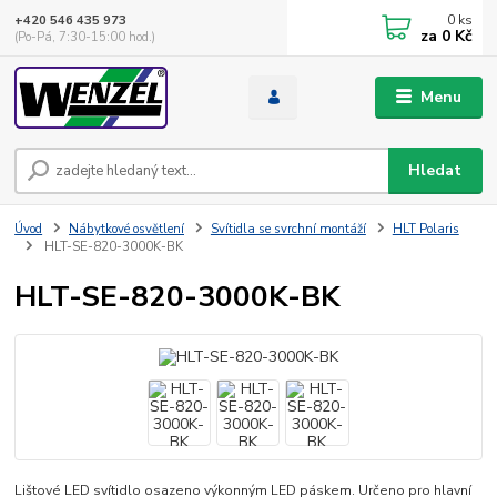
0
ks
+420 546 435 973
za
0 Kč
(Po-Pá, 7:30-15:00 hod.)
Menu
Hledat
Úvod
Nábytkové osvětlení
Svítidla se svrchní montáží
HLT Polaris
HLT-SE-820-3000K-BK
HLT-SE-820-3000K-BK
Lištové LED svítidlo osazeno výkonným LED páskem. Určeno pro hlavní