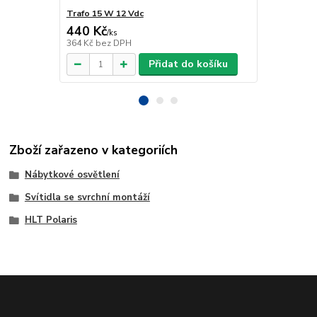
Trafo 15 W 12 Vdc
Trafo 40 W 
440 Kč
918 Kč
/
ks
/
ks
364 Kč
bez DPH
759 Kč
bez 
Přidat do košíku
Zboží zařazeno v kategoriích
Nábytkové osvětlení
Svítidla se svrchní montáží
HLT Polaris