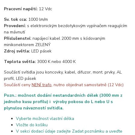
Pracovní napětí:
12 Vdc
Sv. tok cca:
1000 lm/m
Provedení:
s elektronickým bezdotykovým vypínačem reagujícím
na mávnutí
Příslušenství:
napájecí kabel 2000 mm s kódovaným
minikonektorem ZELENÝ
Zdroj světla:
LED pásek
Teplota světla:
3000 K nebo 4000 K
Součástí svítidla jsou koncovky, kabel, difuzor, mont. prvky, AL
profil, LED pásek
Součástí ceny
NENÍ trafo
, nutno objednat samostatně (12 Vdc)
Pozn.: možnost dodání nestandardních délek (3000 mm z
jednoho kusu profilu) i výroby pokosu do L nebo U s
plynulou návazností svítidla.
Vyberte možnost vlastní délka
Vložte do košíku
V sekci dodací údaje zadejte Zadat poznámku a uveďte