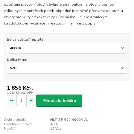
osvětlení pracovní plochy.Svítidlo se montuje na plochu pomocí
viditelných montážních patek, případně je možné předvrtat do profilu
otvory pro vruty a fixovat vruty + 3M páskou. S elektronickým
bezdotykovým vypínačem reagujícím na ...
celý popis
Barva světla (Teplota)
Délka (v mm)
1 856 Kč
/
ks
1 533 Kč
bez DPH
Přidat do košíku
Číslo produktu:
HLT-SE-520-4000K-AL
Povrchová úprava:
ALU
Napětí:
12 Vdc