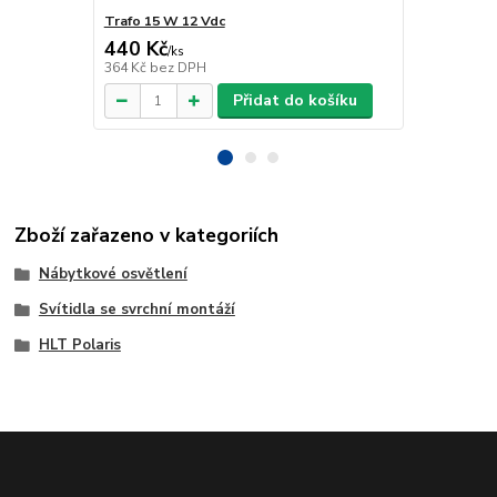
Trafo 15 W 12 Vdc
Trafo 40 W 
440 Kč
918 Kč
/
ks
/
ks
364 Kč
bez DPH
759 Kč
bez 
Přidat do košíku
Zboží zařazeno v kategoriích
Nábytkové osvětlení
Svítidla se svrchní montáží
HLT Polaris