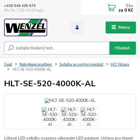
0
ks
+420 546 435 973
za
0 Kč
(Po-Pá, 7:30-15:00 hod.)
Menu
Hledat
Úvod
Nábytkové osvětlení
Svítidla se svrchní montáží
HLT Polaris
HLT-SE-520-4000K-AL
HLT-SE-520-4000K-AL
Lištové LED svítidlo osazeno výkonným LED páskem. Určeno pro hlavní