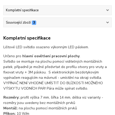
Kompletní specifikace
Související zboží
3
Kompletní specifikace
Lištové LED svítidlo osazeno výkonným LED páskem.
Určeno pro
hlavní osvětlení pracovní plochy
.
Svítidlo se montuje na plochu pomocí viditelných montážních
patek, případně je možné předvrtat do profilu otvory pro vruty a
fixovat vruty + 3M páskou. S elektronickým bezdotykovým
vypínačem reagujícím na mávnutí - umístění na okraji svítidla.
VYPÍNAČ NENÍ VHODNÉ UMÍSTIT DO BLÍZKOSTI MOŽNÉHO
VÝSKYTU VODNÍCH PAR! Pára může spínat svítidlo.
Rozměry:
profil výška 7 mm, šířka 14 mm, délka viz varianty -
rozměry jsou uvedeny bez montážních prvků
Montáž:
na plochu pomocí montážních prvků
Příkon:
10 W/m