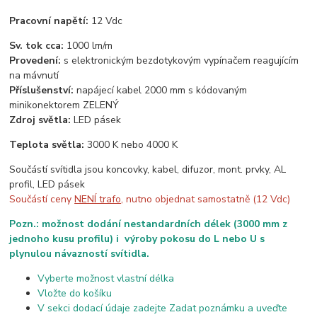
Pracovní napětí:
12 Vdc
Sv. tok cca:
1000 lm/m
Provedení:
s elektronickým bezdotykovým vypínačem reagujícím
na mávnutí
Příslušenství:
napájecí kabel 2000 mm s kódovaným
minikonektorem ZELENÝ
Zdroj světla:
LED pásek
Teplota světla:
3000 K nebo 4000 K
Součástí svítidla jsou koncovky, kabel, difuzor, mont. prvky, AL
profil, LED pásek
Součástí ceny
NENÍ trafo
, nutno objednat samostatně (12 Vdc)
Pozn.: možnost dodání nestandardních délek (3000 mm z
jednoho kusu profilu) i výroby pokosu do L nebo U s
plynulou návazností svítidla.
Vyberte možnost vlastní délka
Vložte do košíku
V sekci dodací údaje zadejte Zadat poznámku a uveďte