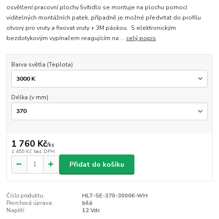
osvětlení pracovní plochy.Svítidlo se montuje na plochu pomocí
viditelných montážních patek, případně je možné předvrtat do profilu
otvory pro vruty a fixovat vruty + 3M páskou. S elektronickým
bezdotykovým vypínačem reagujícím na ...
celý popis
Barva světla (Teplota)
Délka (v mm)
1 760 Kč
/
ks
1 455 Kč
bez DPH
Přidat do košíku
Číslo produktu:
HLT-SE-370-3000K-WH
Povrchová úprava:
bílá
Napětí:
12 Vdc