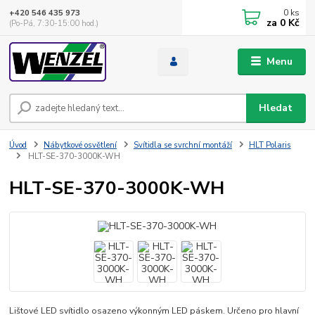
0
ks
+420 546 435 973
za
0 Kč
(Po-Pá, 7:30-15:00 hod.)
Menu
Hledat
Úvod
Nábytkové osvětlení
Svítidla se svrchní montáží
HLT Polaris
HLT-SE-370-3000K-WH
HLT-SE-370-3000K-WH
Lištové LED svítidlo osazeno výkonným LED páskem. Určeno pro hlavní