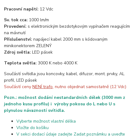
Pracovní napětí:
12 Vdc
Sv. tok cca:
1000 lm/m
Provedení:
s elektronickým bezdotykovým vypínačem reagujícím
na mávnutí
Příslušenství:
napájecí kabel 2000 mm s kódovaným
minikonektorem ZELENÝ
Zdroj světla:
LED pásek
Teplota světla:
3000 K nebo 4000 K
Součástí svítidla jsou koncovky, kabel, difuzor, mont. prvky, AL
profil, LED pásek
Součástí ceny
NENÍ trafo
, nutno objednat samostatně (12 Vdc)
Pozn.: možnost dodání nestandardních délek (3000 mm z
jednoho kusu profilu) i výroby pokosu do L nebo U s
plynulou návazností svítidla.
Vyberte možnost vlastní délka
Vložte do košíku
V sekci dodací údaje zadejte Zadat poznámku a uveďte