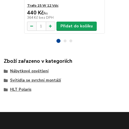
Trafo 15 W 12 Vdc
Trafo 40 W 
440 Kč
918 Kč
/
ks
/
ks
364 Kč
bez DPH
759 Kč
bez 
Přidat do košíku
Zboží zařazeno v kategoriích
Nábytkové osvětlení
Svítidla se svrchní montáží
HLT Polaris