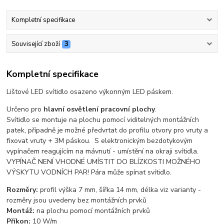
Kompletní specifikace
Související zboží
3
Kompletní specifikace
Lištové LED svítidlo osazeno výkonným LED páskem.
Určeno pro
hlavní osvětlení pracovní plochy
.
Svítidlo se montuje na plochu pomocí viditelných montážních
patek, případně je možné předvrtat do profilu otvory pro vruty a
fixovat vruty + 3M páskou. S elektronickým bezdotykovým
vypínačem reagujícím na mávnutí - umístění na okraji svítidla.
VYPÍNAČ NENÍ VHODNÉ UMÍSTIT DO BLÍZKOSTI MOŽNÉHO
VÝSKYTU VODNÍCH PAR! Pára může spínat svítidlo.
Rozměry:
profil výška 7 mm, šířka 14 mm, délka viz varianty -
rozměry jsou uvedeny bez montážních prvků
Montáž:
na plochu pomocí montážních prvků
Příkon:
10 W/m