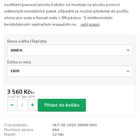
osvětlení pracovní plochy.Svítidlo se montuje na plochu pomocí
viditelných montážních patek, případně je možné předvrtat do profilu
otvory pro vruty a fixovat vruty + 3M páskou. S elektronickým
bezdotykovým vypínačem reagujícím na ...
celý popis
Barva světla (Teplota)
Délka (v mm)
3 560 Kč
/
ks
2 942 Kč
bez DPH
Přidat do košíku
Číslo produktu:
HLT-SE-1920-3000K-WH
Povrchová úprava:
bílá
Napětí:
12 Vdc