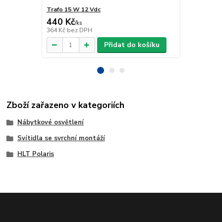
Trafo 15 W 12 Vdc
Trafo 40 W 
440 Kč
918 Kč
/
ks
/
ks
364 Kč
bez DPH
759 Kč
bez 
Přidat do košíku
Zboží zařazeno v kategoriích
Nábytkové osvětlení
Svítidla se svrchní montáží
HLT Polaris