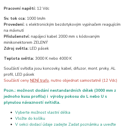
Pracovní napětí:
12 Vdc
Sv. tok cca:
1000 lm/m
Provedení:
s elektronickým bezdotykovým vypínačem reagujícím
na mávnutí
Příslušenství:
napájecí kabel 2000 mm s kódovaným
minikonektorem ZELENÝ
Zdroj světla:
LED pásek
Teplota světla:
3000 K nebo 4000 K
Součástí svítidla jsou koncovky, kabel, difuzor, mont. prvky, AL
profil, LED pásek
Součástí ceny
NENÍ trafo
, nutno objednat samostatně (12 Vdc)
Pozn.: možnost dodání nestandardních délek (3000 mm z
jednoho kusu profilu) i výroby pokosu do L nebo U s
plynulou návazností svítidla.
Vyberte možnost vlastní délka
Vložte do košíku
V sekci dodací údaje zadejte Zadat poznámku a uveďte