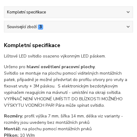
Kompletní specifikace
Související zboží
3
Kompletní specifikace
Lištové LED svítidlo osazeno výkonným LED páskem.
Určeno pro
hlavní osvětlení pracovní plochy
.
Svítidlo se montuje na plochu pomocí viditelných montážních
patek, případně je možné předvrtat do profilu otvory pro vruty a
fixovat vruty + 3M páskou. S elektronickým bezdotykovým
vypínačem reagujícím na mávnutí - umístění na okraji svítidla.
VYPÍNAČ NENÍ VHODNÉ UMÍSTIT DO BLÍZKOSTI MOŽNÉHO
VÝSKYTU VODNÍCH PAR! Pára může spínat svítidlo.
Rozměry:
profil výška 7 mm, šířka 14 mm, délka viz varianty -
rozměry jsou uvedeny bez montážních prvků
Montáž:
na plochu pomocí montážních prvků
Příkon:
10 W/m