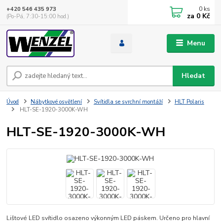
0
ks
+420 546 435 973
za
0 Kč
(Po-Pá, 7:30-15:00 hod.)
Menu
Hledat
Úvod
Nábytkové osvětlení
Svítidla se svrchní montáží
HLT Polaris
HLT-SE-1920-3000K-WH
HLT-SE-1920-3000K-WH
Lištové LED svítidlo osazeno výkonným LED páskem. Určeno pro hlavní