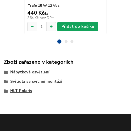
Trafo 15 W 12 Vdc
Trafo 40 W 
440 Kč
918 Kč
/
ks
/
ks
364 Kč
bez DPH
759 Kč
bez 
Přidat do košíku
Zboží zařazeno v kategoriích
Nábytkové osvětlení
Svítidla se svrchní montáží
HLT Polaris