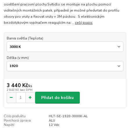
osvětlení pracovní plochy.Svítidlo se montuje na plochu pomocí
viditelných montážních patek, případně je možné předvrtat do profilu
otvory pro vruty a fixovat vruty + 3M páskou. S elektronickým
bezdotykovým vypínačem reagujícím na ...
celý popis
Barva světla (Teplota)
Délka (v mm)
3 440 Kč
/
ks
2 843 Kč
bez DPH
Přidat do košíku
Číslo produktu:
HLT-SE-1920-3000K-AL
Povrchová úprava:
ALU
Napětí:
12 Vdc