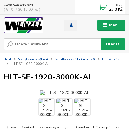
0
ks
+420 546 435 973
za
0 Kč
(Po-Pá, 7:30-15:00 hod.)
Menu
Hledat
Úvod
Nábytkové osvětlení
Svítidla se svrchní montáží
HLT Polaris
HLT-SE-1920-3000K-AL
HLT-SE-1920-3000K-AL
Lištové LED svítidlo osazeno výkonným LED páskem. Určeno pro hlavní