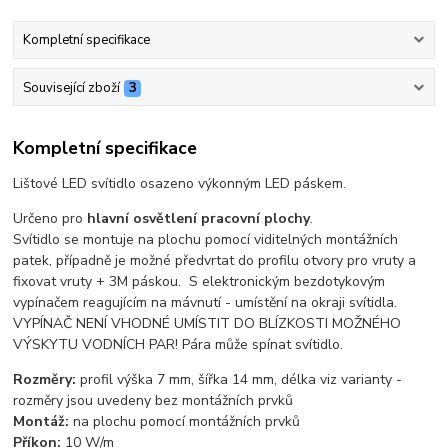
Kompletní specifikace
Související zboží
3
Kompletní specifikace
Lištové LED svítidlo osazeno výkonným LED páskem.
Určeno pro
hlavní osvětlení pracovní plochy
.
Svítidlo se montuje na plochu pomocí viditelných montážních
patek, případně je možné předvrtat do profilu otvory pro vruty a
fixovat vruty + 3M páskou. S elektronickým bezdotykovým
vypínačem reagujícím na mávnutí - umístění na okraji svítidla.
VYPÍNAČ NENÍ VHODNÉ UMÍSTIT DO BLÍZKOSTI MOŽNÉHO
VÝSKYTU VODNÍCH PAR! Pára může spínat svítidlo.
Rozměry:
profil výška 7 mm, šířka 14 mm, délka viz varianty -
rozměry jsou uvedeny bez montážních prvků
Montáž:
na plochu pomocí montážních prvků
Příkon:
10 W/m