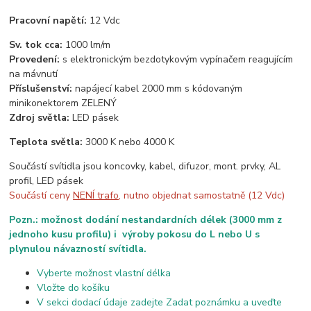
Pracovní napětí:
12 Vdc
Sv. tok cca:
1000 lm/m
Provedení:
s elektronickým bezdotykovým vypínačem reagujícím
na mávnutí
Příslušenství:
napájecí kabel 2000 mm s kódovaným
minikonektorem ZELENÝ
Zdroj světla:
LED pásek
Teplota světla:
3000 K nebo 4000 K
Součástí svítidla jsou koncovky, kabel, difuzor, mont. prvky, AL
profil, LED pásek
Součástí ceny
NENÍ trafo
, nutno objednat samostatně (12 Vdc)
Pozn.: možnost dodání nestandardních délek (3000 mm z
jednoho kusu profilu) i výroby pokosu do L nebo U s
plynulou návazností svítidla.
Vyberte možnost vlastní délka
Vložte do košíku
V sekci dodací údaje zadejte Zadat poznámku a uveďte