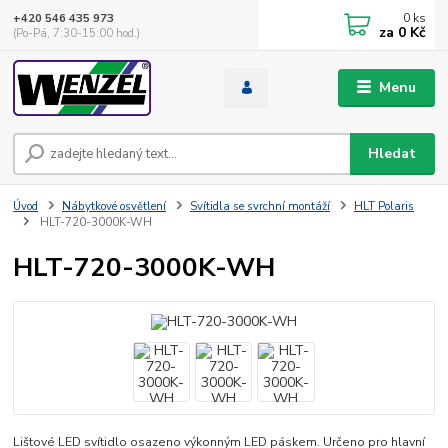
0
ks
+420 546 435 973
za
0 Kč
(Po-Pá, 7:30-15:00 hod.)
Menu
Hledat
Úvod
Nábytkové osvětlení
Svítidla se svrchní montáží
HLT Polaris
HLT-720-3000K-WH
HLT-720-3000K-WH
Lištové LED svítidlo osazeno výkonným LED páskem. Určeno pro hlavní