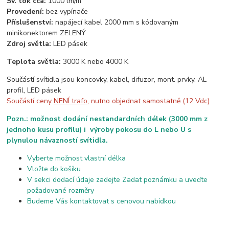
Sv. tok cca:
1000 lm/m
Provedení:
bez vypínače
Příslušenství:
napájecí kabel 2000 mm s kódovaným
minikonektorem ZELENÝ
Zdroj světla:
LED pásek
Teplota světla:
3000 K nebo 4000 K
Součástí svítidla jsou koncovky, kabel, difuzor, mont. prvky, AL
profil, LED pásek
Součástí ceny
NENÍ trafo
, nutno objednat samostatně (12 Vdc)
Pozn.: možnost dodání nestandardních délek (3000 mm z
jednoho kusu profilu) i výroby pokosu do L nebo U s
plynulou návazností svítidla.
Vyberte možnost vlastní délka
Vložte do košíku
V sekci dodací údaje zadejte Zadat poznámku a uveďte
požadované rozměry
Budeme Vás kontaktovat s cenovou nabídkou