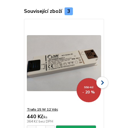
Související zboží
3
550 Kč
- 20 %
Trafo 15 W 12 Vdc
Trafo 40 W 
440 Kč
918 Kč
/
ks
/
ks
364 Kč
bez DPH
759 Kč
bez 