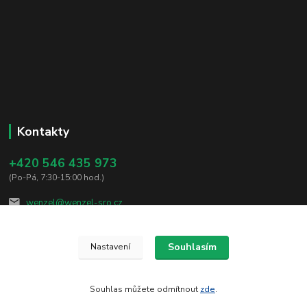
Kontakty
+420 546 435 973
(Po-Pá, 7:30-15:00 hod.)
wenzel@wenzel-sro.cz
Souhlasím
Nastavení
Souhlas můžete odmítnout
zde
.
Vytvořeno na
Eshop-rychle.cz