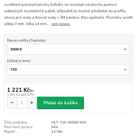
osvětlení pracovní plochy.Svítidlo se montuje na plochu pomocí
viditelných montážních patek, případně je možné předvrtat do profilu
otvory pro vruty a fixovat vruty + 3M páskou. Bez vypínače. Rozměry: profil
výška 7 mm, šířka 14 mm,...
celý popis
Barva světla (Teplota)
Délka (v mm)
1 221 Kč
/
ks
1 009 Kč
bez DPH
Přidat do košíku
Číslo produktu:
HLT-720-3000K-WH
Povrchová úprava:
bílá
Napětí:
12 Vdc