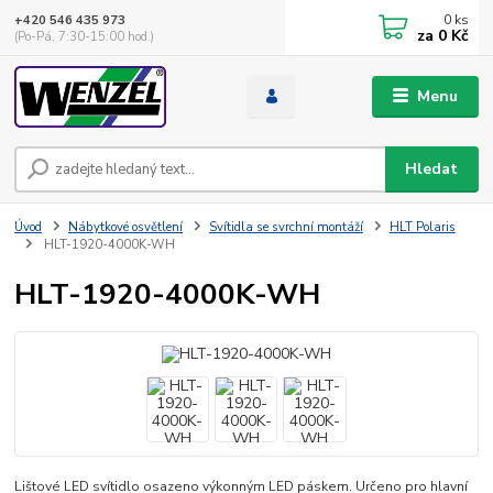
0
ks
+420 546 435 973
za
0 Kč
(Po-Pá, 7:30-15:00 hod.)
Menu
Hledat
Úvod
Nábytkové osvětlení
Svítidla se svrchní montáží
HLT Polaris
HLT-1920-4000K-WH
HLT-1920-4000K-WH
Lištové LED svítidlo osazeno výkonným LED páskem. Určeno pro hlavní