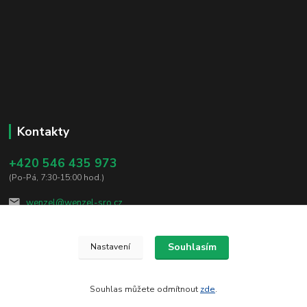
Kontakty
+420 546 435 973
(Po-Pá, 7:30-15:00 hod.)
wenzel@wenzel-sro.cz
Souhlasím
Nastavení
Souhlas můžete odmítnout
zde
.
Vytvořeno na
Eshop-rychle.cz