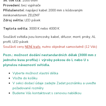
Sv. tok cca:
1000 lm/m
Provedení:
bez vypínače
Příslušenství:
napájecí kabel 2000 mm s kódovaným
minikonektorem ZELENÝ
Zdroj světla:
LED pásek
Teplota světla:
3000 K nebo 4000 K
Součástí svítidla jsou koncovky, kabel, difuzor, mont. prvky, AL
profil, LED pásek
Součástí ceny
NENÍ trafo
, nutno objednat samostatně (12 Vdc)
Pozn.: možnost dodání nestandardních délek (3000 mm z
jednoho kusu profilu) i výroby pokosu do L nebo U s
plynulou návazností svítidla.
Vyberte možnost vlastní délka
Vložte do košíku
V sekci dodací údaje zadejte Zadat poznámku a uveďte
požadované rozměry
Budeme Vás kontaktovat s cenovou nabídkou