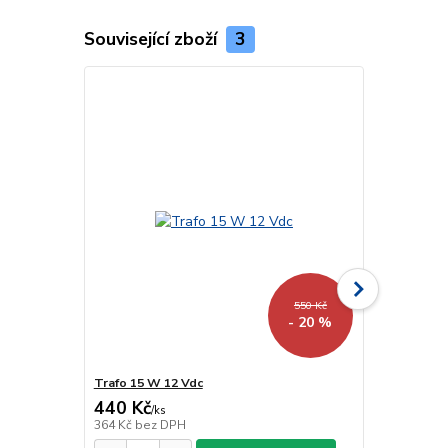
Související zboží
3
550 Kč
- 20 %
Trafo 15 W 12 Vdc
Trafo 40 W 
440 Kč
918 Kč
/
ks
/
ks
364 Kč
bez DPH
759 Kč
bez 