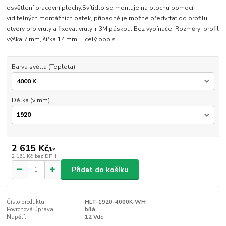
osvětlení pracovní plochy.Svítidlo se montuje na plochu pomocí
viditelných montážních patek, případně je možné předvrtat do profilu
otvory pro vruty a fixovat vruty + 3M páskou. Bez vypínače. Rozměry: profil
výška 7 mm, šířka 14 mm,...
celý popis
Barva světla (Teplota)
Délka (v mm)
2 615 Kč
/
ks
2 161 Kč
bez DPH
Přidat do košíku
Číslo produktu:
HLT-1920-4000K-WH
Povrchová úprava:
bílá
Napětí:
12 Vdc