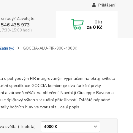
Přihlášení
 si rady? Zavolejte.
0
ks
 546 435 973
za
0 Kč
, 7:30-15:00 hod.)
atní tyč
GOCCIA-ALU-PIR-900-4000K
ta s pohybovým PIR integrovaným vypínačem na okraji svítidla
tní specifikace GOCCIA kombinuje dva funkční prvky –
ení a zároveň věšák na oblečení. Navrhl ji Giuseppe Bavuso a
je špičkový výkon s vizuální přitažlivostí. Zvláště nápadné
taily bočních hlav ve tvaru slz...
celý popis
va světla (Teplota)