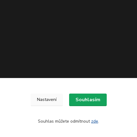
Souhlasím
Nastavení
Souhlas můžete odmítnout
zde
.