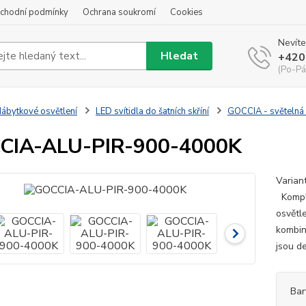
chodní podmínky
Ochrana soukromí
Cookies
Nevíte
Hledat
+420
(Po-Pá
ábytkové osvětlení
LED svítidla do šatních skříní
GOCCIA - světelná š
CIA-ALU-PIR-900-4000K
Varian
Komple
osvětl
kombinu
jsou de
Bar