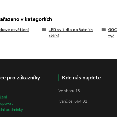
zařazeno v kategoriích
kové osvětlení
LED svítidla do šatních
GOCC
skříní
tyč
ce pro zákazníky
Kde nás najdete
Ve sboru 18
žení
Ivančice, 664 91
kupovat
dní podmínky