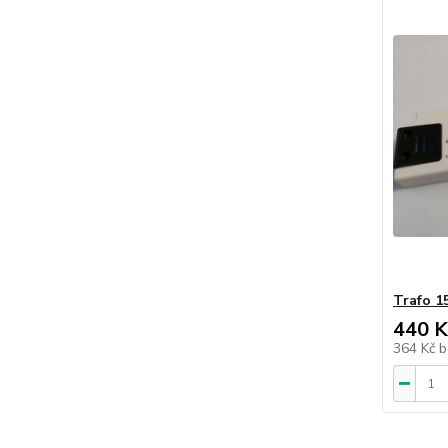
Trafo 1
440 K
364 Kč
b