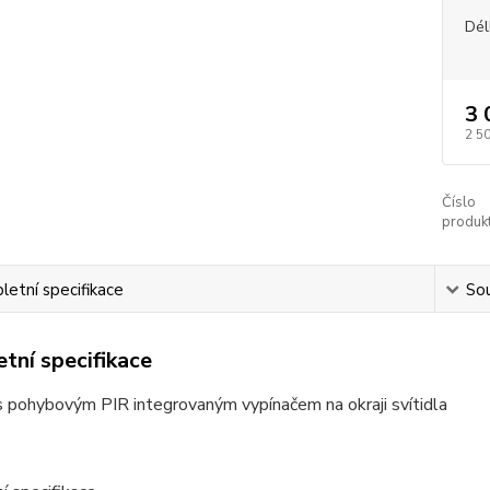
Dél
3 
2 5
Číslo
produkt
etní specifikace
Sou
tní specifikace
s pohybovým PIR integrovaným vypínačem na okraji svítidla