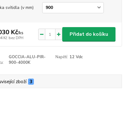
ka svítidla (v mm)
030 Kč
/
ks
Přidat do košíku
04 Kč
bez DPH
GOCCIA-ALU-PIR-
Napětí:
12 Vdc
u:
900-4000K
visející zboží
3