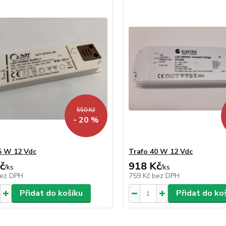
550 Kč
- 20 %
5 W 12 Vdc
Trafo 40 W 12 Vdc
č
918 Kč
/
ks
/
ks
ez DPH
759 Kč
bez DPH
Přidat do košíku
Přidat do ko