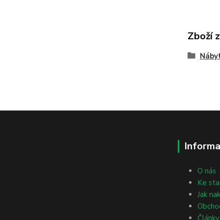
Zboží 
Nábyt
Informa
O nás
Ke sta
Jak na
Obcho
Články