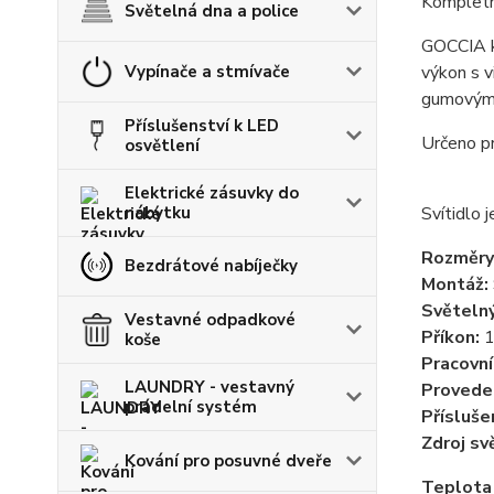
Kompletní
Světelná dna a police
GOCCIA ko
Vypínače a stmívače
výkon s v
gumovým k
Příslušenství k LED
Určeno p
osvětlení
Elektrické zásuvky do
nábytku
Svítidlo 
Rozměry
Bezdrátové nabíječky
Montáž:
Světelný
Vestavné odpadkové
Příkon:
koše
Pracovní
LAUNDRY - vestavný
Provede
prádelní systém
Přísluše
Zdroj sv
Kování pro posuvné dveře
Teplota