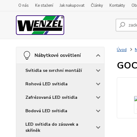
O nás
Ke stažení
Jak nakupovat
Články
Kontakty
Ob
Úvod
N
Nábytkové osvětlení
GOC
Svítidla se svrchní montáží
Rohová LED svítidla
Zafrézovaná LED svítidla
Bodová LED svítidla
LED svítidla do zásuvek a
skříněk