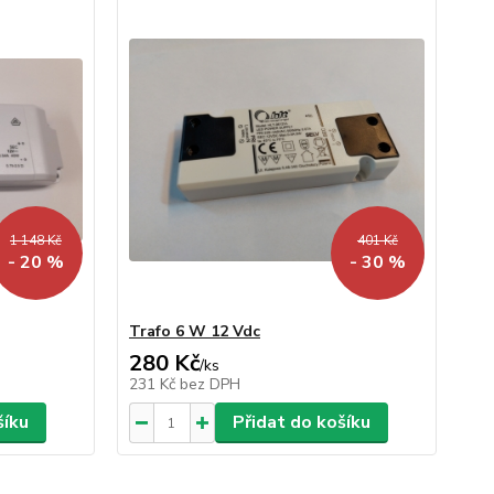
1 148 Kč
401 Kč
- 20 %
- 30 %
Trafo 6 W 12 Vdc
280 Kč
/
ks
231 Kč
bez DPH
šíku
Přidat do košíku