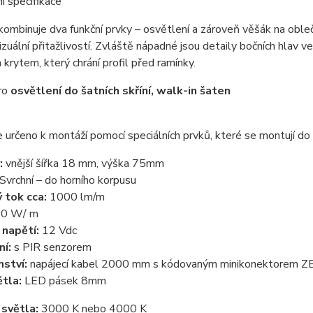
 specifikace
mbinuje dva funkční prvky – osvětlení a zároveň věšák na obleč
izuální přitažlivostí. Zvláště nápadné jsou detaily bočních hlav v
rytem, který chrání profil před ramínky.
ro
osvětlení do šatních skříní, walk-in šaten
je určeno k montáží pomocí speciálních prvků, které se montují do 
:
vnější šířka 18 mm, výška 75mm
Svrchní – do horního korpusu
 tok cca:
1000 lm/m
10 W/ m
 napětí:
12 Vdc
ní:
s PIR senzorem
nství:
napájecí kabel 2000 mm s kódovaným minikonektorem 
ětla:
LED pásek 8mm
 světla:
3000 K nebo 4000 K