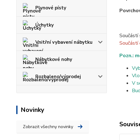
Plynové písty
Povrchov
Úchytky
Součástí 
Vnitřní vybavení nábytku
Součástí
Pozn.: m
Nábytkové nohy
Vyb
Vlo
Rozbaleno/výprodej
V s
Bud
Novinky
Souvise
Zobrazit všechny novinky