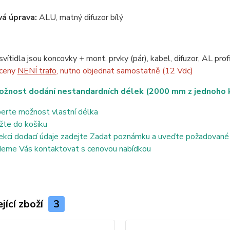
á úprava:
ALU, matný difuzor bílý
svítidla jsou koncovky + mont. prvky (pár), kabel, difuzor, AL pro
 ceny
NENÍ trafo
, nutno objednat samostatně (12 Vdc)
ožnost dodání nestandardních délek (2000 mm z jednoho k
erte možnost vlastní délka
žte do košíku
ekci dodací údaje zadejte Zadat poznámku a uveďte požadované
eme Vás kontaktovat s cenovou nabídkou
jící zboží
3