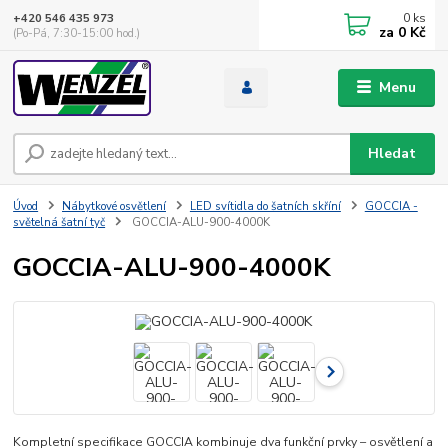
0
ks
+420 546 435 973
za
0 Kč
(Po-Pá, 7:30-15:00 hod.)
Menu
Hledat
Úvod
Nábytkové osvětlení
LED svítidla do šatních skříní
GOCCIA -
světelná šatní tyč
GOCCIA-ALU-900-4000K
GOCCIA-ALU-900-4000K
Kompletní specifikace GOCCIA kombinuje dva funkční prvky – osvětlení a