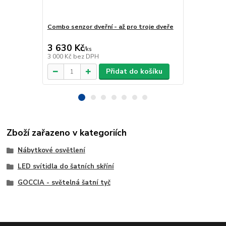
Combo senzor dveřní - až pro troje dveře
Vypínač s dvo
3 630 Kč
424 Kč
/
ks
/
ks
3 000 Kč
bez DPH
350 Kč
bez 
Přidat do košíku
Zboží zařazeno v kategoriích
Nábytkové osvětlení
LED svítidla do šatních skříní
GOCCIA - světelná šatní tyč