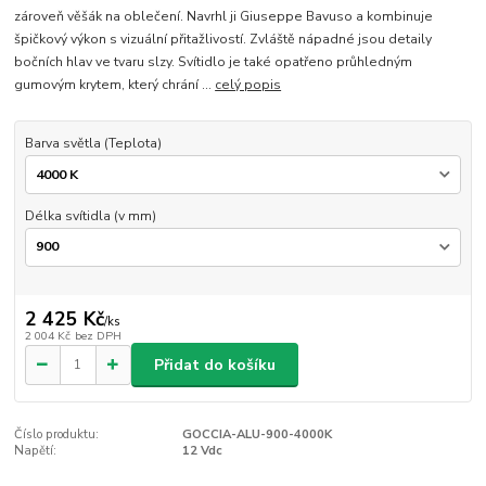
zároveň věšák na oblečení. Navrhl ji Giuseppe Bavuso a kombinuje
špičkový výkon s vizuální přitažlivostí. Zvláště nápadné jsou detaily
bočních hlav ve tvaru slzy. Svítidlo je také opatřeno průhledným
gumovým krytem, který chrání ...
celý popis
Barva světla (Teplota)
Délka svítidla (v mm)
2 425 Kč
/
ks
2 004 Kč
bez DPH
Přidat do košíku
Číslo produktu:
GOCCIA-ALU-900-4000K
Napětí:
12 Vdc