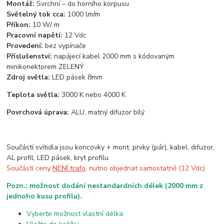
Montáž:
Svrchní – do horního korpusu
Světelný tok cca:
1000 lm/m
Příkon:
10 W/ m
Pracovní napětí:
12 Vdc
Provedení:
bez vypínače
Příslušenství:
napájecí kabel 2000 mm s kódovaným
minikonektorem ZELENÝ
Zdroj světla:
LED pásek 8mm
Teplota světla:
3000 K nebo 4000 K
Povrchová úprava:
ALU, matný difuzor bílý
Součástí svítidla jsou koncovky + mont. prvky (pár), kabel, difuzor,
AL profil, LED pásek, kryt profilu
Součástí ceny
NENÍ trafo
, nutno objednat samostatně (12 Vdc)
Pozn.: možnost dodání nestandardních délek (2000 mm z
jednoho kusu profilu)
.
Vyberte možnost vlastní délka