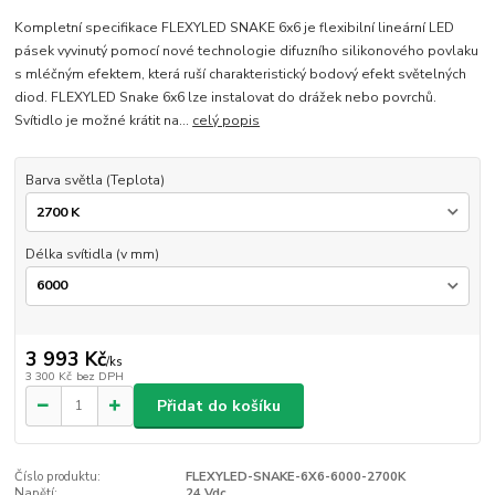
Kompletní specifikace FLEXYLED SNAKE 6x6 je flexibilní lineární LED
pásek vyvinutý pomocí nové technologie difuzního silikonového povlaku
s mléčným efektem, která ruší charakteristický bodový efekt světelných
diod. FLEXYLED Snake 6x6 lze instalovat do drážek nebo povrchů.
Svítidlo je možné krátit na...
celý popis
Barva světla (Teplota)
Délka svítidla (v mm)
3 993 Kč
/
ks
3 300 Kč
bez DPH
Přidat do košíku
Číslo produktu:
FLEXYLED-SNAKE-6X6-6000-2700K
Napětí:
24 Vdc