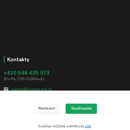
Kontakty
+420 546 435 973
(Po-Pá, 7:30-15:00 hod.)
wenzel@wenzel-sro.cz
Souhlasím
Nastavení
Souhlas můžete odmítnout
zde
.