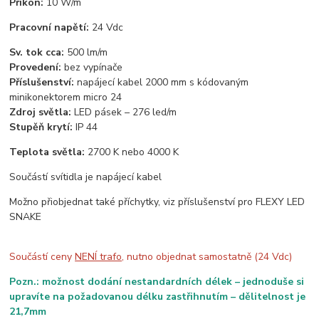
Příkon:
10 W/m
Pracovní napětí:
24 Vdc
Sv. tok cca:
500 lm/m
Provedení:
bez vypínače
Příslušenství:
napájecí kabel 2000 mm s kódovaným
minikonektorem micro 24
Zdroj světla:
LED pásek – 276 led/m
Stupěň krytí:
IP 44
Teplota světla:
2700 K nebo 4000 K
Součástí svítidla je napájecí kabel
Možno přiobjednat také příchytky, viz příslušenství pro FLEXY LED
SNAKE
Součástí ceny
NENÍ trafo
, nutno objednat samostatně (24 Vdc)
Pozn.: možnost dodání nestandardních délek – jednoduše si
upravíte na požadovanou délku zastřihnutím – dělitelnost je
21,7mm