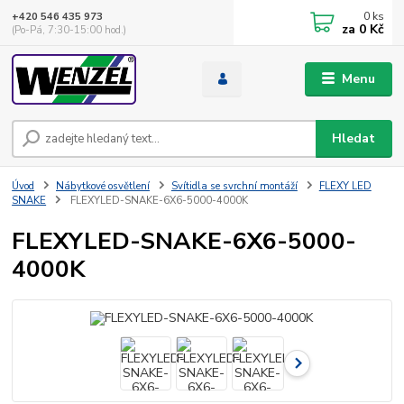
0
ks
+420 546 435 973
za
0 Kč
(Po-Pá, 7:30-15:00 hod.)
Menu
Hledat
Úvod
Nábytkové osvětlení
Svítidla se svrchní montáží
FLEXY LED
SNAKE
FLEXYLED-SNAKE-6X6-5000-4000K
FLEXYLED-SNAKE-6X6-5000-
4000K