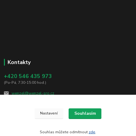
Kontakty
+420 546 435 973
(Po-Pá, 7:30-15:00 hod.)
wenzel@wenzel-sro.cz
Souhlasím
Nastavení
Souhlas můžete odmítnout
zde
.