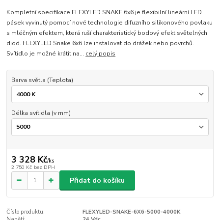
Kompletní specifikace FLEXYLED SNAKE 6x6 je flexibilní lineární LED
pásek vyvinutý pomocí nové technologie difuzního silikonového povlaku
s mléčným efektem, která ruší charakteristický bodový efekt světelných
diod. FLEXYLED Snake 6x6 lze instalovat do drážek nebo povrchů.
Svítidlo je možné krátit na...
celý popis
Barva světla (Teplota)
Délka svítidla (v mm)
3 328 Kč
/
ks
2 750 Kč
bez DPH
Přidat do košíku
Číslo produktu:
FLEXYLED-SNAKE-6X6-5000-4000K
Napětí:
24 Vdc