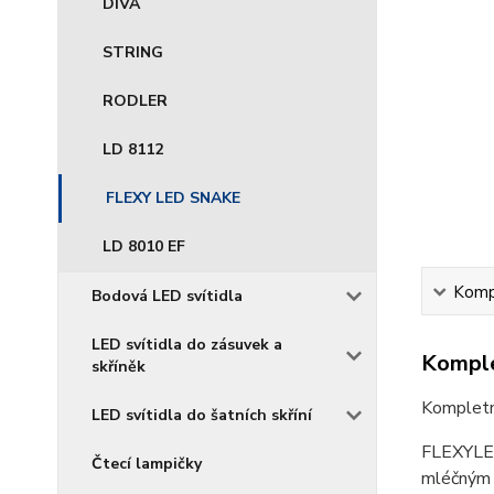
DIVA
STRING
RODLER
LD 8112
FLEXY LED SNAKE
LD 8010 EF
Kompl
Bodová LED svítidla
LED svítidla do zásuvek a
Komple
skříněk
Kompletní
LED svítidla do šatních skříní
FLEXYLED 
Čtecí lampičky
mléčným e