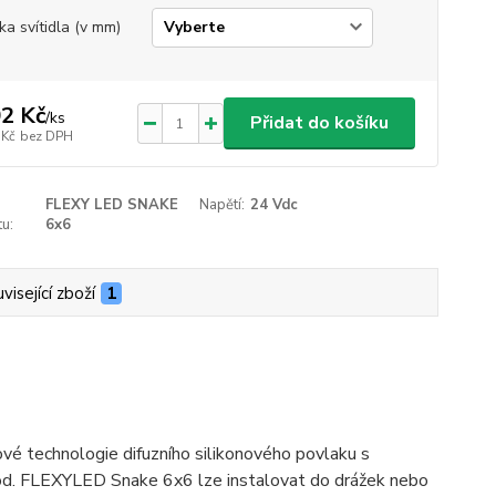
ka svítidla (v mm)
2 Kč
/
ks
Přidat do košíku
 Kč
bez DPH
FLEXY LED SNAKE
Napětí:
24 Vdc
u:
6x6
visející zboží
1
vé technologie difuzního silikonového povlaku s
iod. FLEXYLED Snake 6x6 lze instalovat do drážek nebo