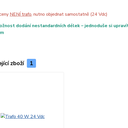
 ceny
NENÍ trafo
, nutno objednat samostatně (24 Vdc)
ožnost dodání nestandardních délek – jednoduše si upraví
mm
jící zboží
1