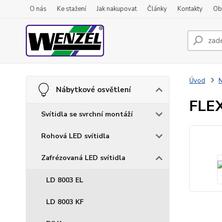
O nás
Ke stažení
Jak nakupovat
Články
Kontakty
Ob
Úvod
N
Nábytkové osvětlení
FLE
Svítidla se svrchní montáží
Rohová LED svítidla
Zafrézovaná LED svítidla
LD 8003 EL
LD 8003 KF