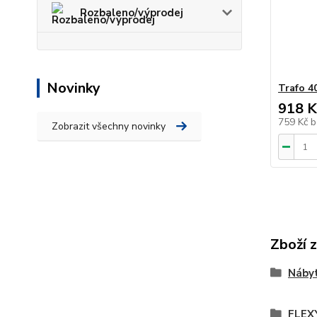
Rozbaleno/výprodej
Novinky
Trafo 4
918 K
759 Kč
b
Zobrazit všechny novinky
Zboží 
Nábyt
FLEX