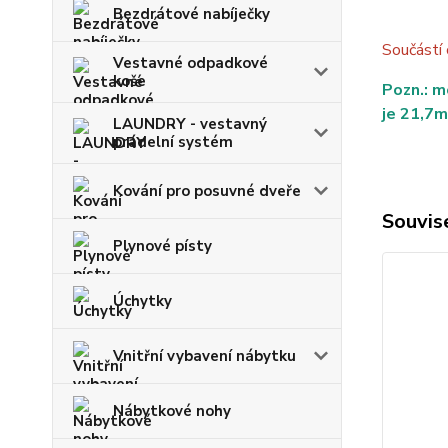
Bezdrátové nabíječky
Součástí
Vestavné odpadkové
koše
Pozn.: m
je 21,7
LAUNDRY - vestavný
prádelní systém
Kování pro posuvné dveře
Souvise
Plynové písty
Úchytky
Vnitřní vybavení nábytku
Nábytkové nohy