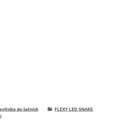
svítidla do šatních
FLEXY LED SNAKE
í