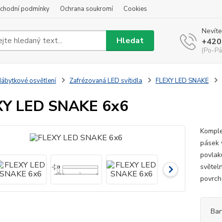
chodní podmínky
Ochrana soukromí
Cookies
Nevíte
Hledat
+420
(Po-Pá
ábytkové osvětlení
Zafrézovaná LED svítidla
FLEXY LED SNAKE
XY LED SNAKE 6x6
Komple
pásek 
povlak
světel
povrchů
Bar