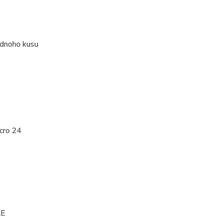
ednoho kusu
cro 24
KE