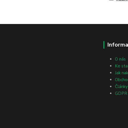
Informa
O nás
Ke sta
Jak na
Obcho
Články
GDPR