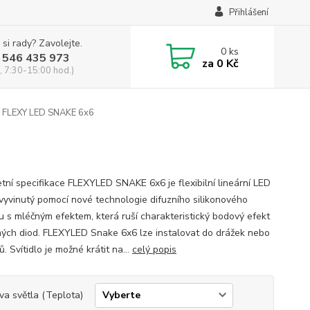
Přihlášení
 si rady? Zavolejte.
0
ks
 546 435 973
za
0 Kč
, 7:30-15:00 hod.)
FLEXY LED SNAKE 6x6
tní specifikace FLEXYLED SNAKE 6x6 je flexibilní lineární LED
vyvinutý pomocí nové technologie difuzního silikonového
u s mléčným efektem, která ruší charakteristický bodový efekt
ných diod. FLEXYLED Snake 6x6 lze instalovat do drážek nebo
. Svítidlo je možné krátit na...
celý popis
va světla (Teplota)