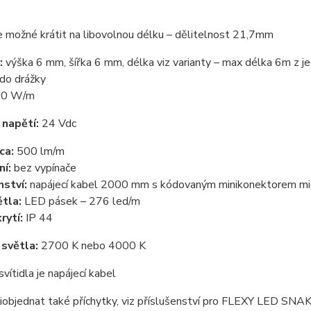
je možné krátit na libovolnou délku – dělitelnost 21,7mm
:
výška 6 mm, šířka 6 mm, délka viz varianty – max délka 6m z j
do drážky
0 W/m
 napětí:
24 Vdc
cca:
500 lm/m
ní:
bez vypínače
nství:
napájecí kabel 2000 mm s kódovaným minikonektorem mi
ětla:
LED pásek – 276 led/m
rytí:
IP 44
 světla:
2700 K nebo 4000 K
svítidla je napájecí kabel
iobjednat také příchytky, viz příslušenství pro FLEXY LED SNA