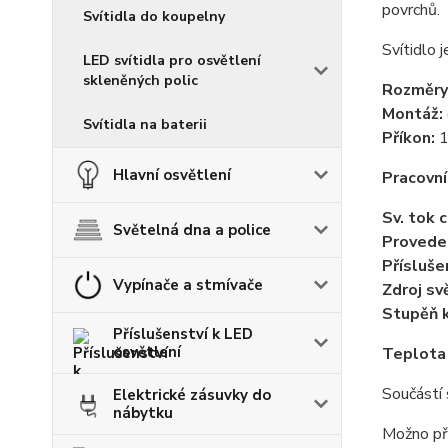
povrchů.
Svítidla do koupelny
Svítidlo 
LED svítidla pro osvětlení
skleněných polic
Rozměry
Montáž:
Svítidla na baterii
Příkon:
1
Hlavní osvětlení
Pracovní
Sv. tok 
Světelná dna a police
Provede
Přísluše
Vypínače a stmívače
Zdroj sv
Stupěň k
Příslušenství k LED
osvětlení
Teplota
Součástí 
Elektrické zásuvky do
nábytku
Možno př