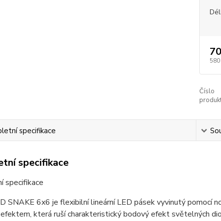
Dél
70
580
Číslo
produkt
etní specifikace
Sou
tní specifikace
 specifikace
SNAKE 6x6 je flexibilní lineární LED pásek vyvinutý pomocí no
fektem, která ruší charakteristický bodový efekt světelných d