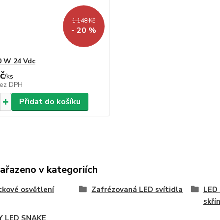
1 148 Kč
- 20 %
0 W 24 Vdc
č
/
ks
ez DPH
Přidat do košíku
zařazeno v kategoriích
kové osvětlení
Zafrézovaná LED svítidla
LED 
skřín
Y LED SNAKE