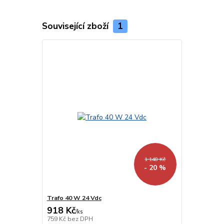
Související zboží
1
1 148 Kč
- 20 %
Trafo 40 W 24 Vdc
918 Kč
/
ks
759 Kč
bez DPH