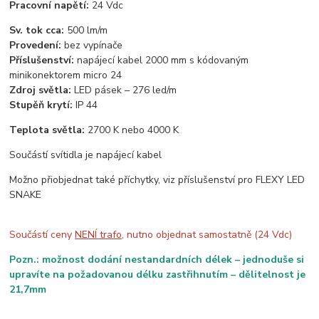
Pracovní napětí:
24 Vdc
Sv. tok cca:
500 lm/m
Provedení:
bez vypínače
Příslušenství:
napájecí kabel 2000 mm s kódovaným
minikonektorem micro 24
Zdroj světla:
LED pásek – 276 led/m
Stupěň krytí:
IP 44
Teplota světla:
2700 K nebo 4000 K
Součástí svítidla je napájecí kabel
Možno přiobjednat také příchytky, viz příslušenství pro FLEXY LED
SNAKE
Součástí ceny
NENÍ trafo
, nutno objednat samostatně (24 Vdc)
Pozn.: možnost dodání nestandardních délek – jednoduše si
upravíte na požadovanou délku zastřihnutím – dělitelnost je
21,7mm