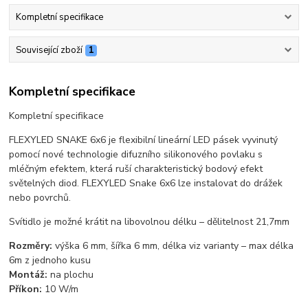
Kompletní specifikace
Související zboží
1
Kompletní specifikace
Kompletní specifikace
FLEXYLED SNAKE 6x6 je flexibilní lineární LED pásek vyvinutý
pomocí nové technologie difuzního silikonového povlaku s
mléčným efektem, která ruší charakteristický bodový efekt
světelných diod. FLEXYLED Snake 6x6 lze instalovat do drážek
nebo povrchů.
Svítidlo je možné krátit na libovolnou délku – dělitelnost 21,7mm
Rozměry:
výška 6 mm, šířka 6 mm, délka viz varianty – max délka
6m z jednoho kusu
Montáž:
na plochu
Příkon:
10 W/m