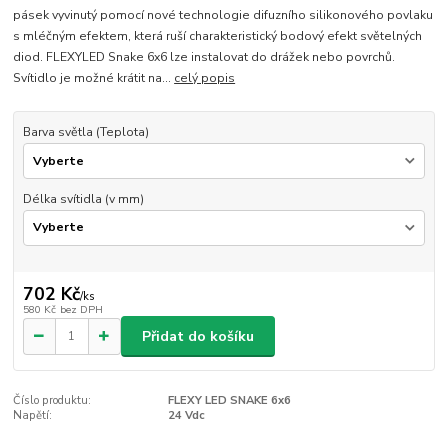
pásek vyvinutý pomocí nové technologie difuzního silikonového povlaku
s mléčným efektem, která ruší charakteristický bodový efekt světelných
diod. FLEXYLED Snake 6x6 lze instalovat do drážek nebo povrchů.
Svítidlo je možné krátit na...
celý popis
Barva světla (Teplota)
Délka svítidla (v mm)
702 Kč
/
ks
580 Kč
bez DPH
Přidat do košíku
Číslo produktu:
FLEXY LED SNAKE 6x6
Napětí:
24 Vdc