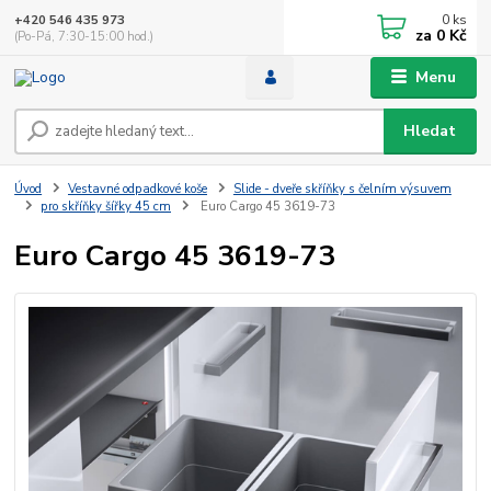
0
ks
+420 546 435 973
za
0 Kč
(Po-Pá, 7:30-15:00 hod.)
Menu
Hledat
Úvod
Vestavné odpadkové koše
Slide - dveře skříňky s čelním výsuvem
pro skříňky šířky 45 cm
Euro Cargo 45 3619-73
Euro Cargo 45 3619-73