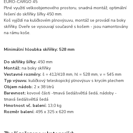
EURO-CARGO 45
Plné využití velkoobjemového prostoru, snadná montáž, optimální
řešení do skříňky šířky 450 mm.
Koš vyjíždí na kuličkovém plnovýsuvu, montáž se provádí na boky
skříňky. Dveře se vysouvají současně s košem - jsou namontovány
na rámu koše.
Minimální hloubka skříňky: 528 mm
Do skříňky šířky:
450 mm
Montáž:
na boky skříňky
Vestavné rozměry:
š = 412/418 mm, hl = 528 mm, v = 545 mm
Typ výsuvu:
kuličkový teleskopický plnovýsuv s krycím plechem
Objem nádob:
2 x 38 litrů
Barevnost:
kovové části -tmavá šedá/světlá šedá, nádoby -
tmavá šedá/světlá šedá
Hmotnost vč. balení:
13,0 kg
Rozměr balení:
495 x 325 x 620 mm