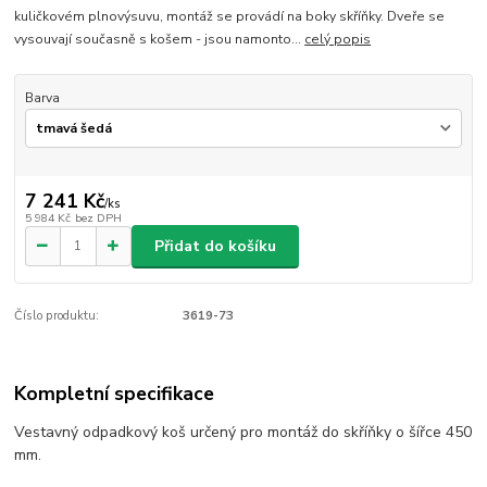
kuličkovém plnovýsuvu, montáž se provádí na boky skříňky. Dveře se
vysouvají současně s košem - jsou namonto...
celý popis
Barva
7 241 Kč
/
ks
5 984 Kč
bez DPH
Přidat do košíku
Číslo produktu:
3619-73
Kompletní specifikace
Vestavný odpadkový koš určený pro montáž do skříňky o šířce 450
mm.