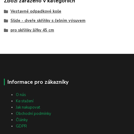
Zboží zařazeno v kategoriích
Vestavné odpadkové koše
Slide - dveře skříňky s čelním výsuvem
pro skříňky šířky 45 cm
Informace pro zákazníky
O nás
Ke stažení
Jak nakupovat
Obchodní podmínky
Články
GDPR