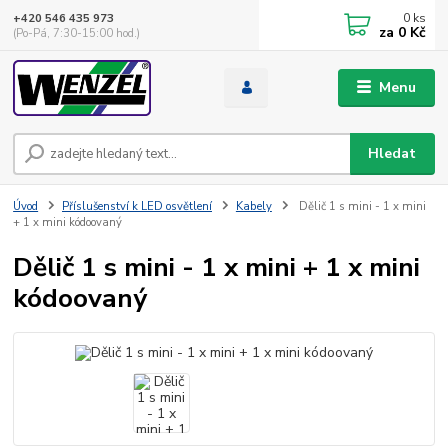
0
ks
+420 546 435 973
za
0 Kč
(Po-Pá, 7:30-15:00 hod.)
Menu
Hledat
Úvod
Příslušenství k LED osvětlení
Kabely
Dělič 1 s mini - 1 x mini
+ 1 x mini kódoovaný
Dělič 1 s mini - 1 x mini + 1 x mini
kódoovaný