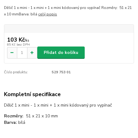
Dělič 1 x mini - 1 x mini + 1 x mini kódovaný pro vypínač Rozměry: 51 x 21
x 10 mmBarva: bílá
celý popis
103 Kč
/
ks
85 Kč
bez DPH
Přidat do košíku
Číslo produktu:
529 753 01
Kompletní specifikace
Dělič 1 x mini - 1 x mini + 1 x mini kódovaný pro vypínač
Rozměry:
51 x 21 x 10 mm
Barva:
bílá