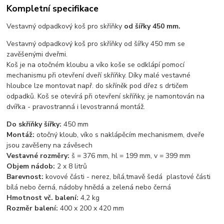
Kompletní specifikace
Vestavný odpadkový koš pro skříňky
od šířky 450 mm.
Vestavný odpadkový koš pro skříňky od šířky 450 mm se
zavěšenými dveřmi.
Koš je na otočném kloubu a víko koše se odklápí pomocí
mechanismu při otevření dveří skříňky. Díky malé vestavné
hloubce lze montovat např. do skříněk pod dřez s drtičem
odpadků. Koš se otevírá při otevření skříňky, je namontován na
dvířka - pravostranná i levostranná montáž.
Do skříňky šířky:
450 mm
Montáž:
otočný kloub, víko s naklápěcím mechanismem, dveře
jsou zavěšeny na závěsech
Vestavné rozměry:
š = 376 mm, hl = 199 mm, v = 399 mm
Objem nádob:
2 x 8 litrů
Barevnost:
kovové části - nerez, bílá,tmavě šedá plastové části
bílá nebo černá, nádoby hnědá a zelená nebo černá
Hmotnost vč. balení:
4,2 kg
Rozměr balení:
400 x 200 x 420 mm