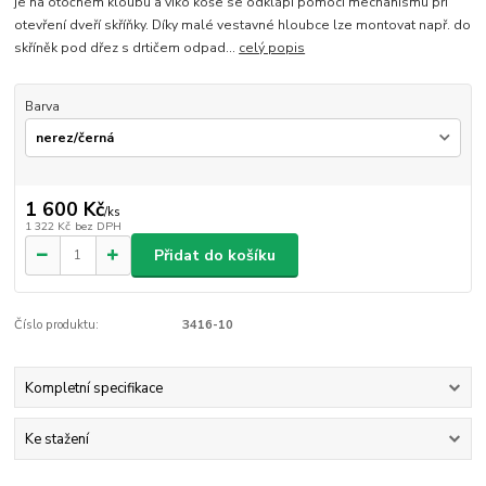
je na otočném kloubu a víko koše se odklápí pomocí mechanismu při
otevření dveří skříňky. Díky malé vestavné hloubce lze montovat např. do
skříněk pod dřez s drtičem odpad...
celý popis
Barva
1 600 Kč
/
ks
1 322 Kč
bez DPH
Přidat do košíku
Číslo produktu:
3416-10
Kompletní specifikace
Ke stažení