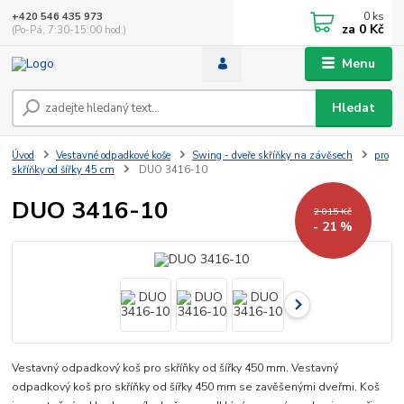
0
ks
+420 546 435 973
za
0 Kč
(Po-Pá, 7:30-15:00 hod.)
Menu
Hledat
Úvod
Vestavné odpadkové koše
Swing - dveře skříňky na závěsech
pro
skříňky od šířky 45 cm
DUO 3416-10
DUO 3416-10
2 015 Kč
- 21 %
Vestavný odpadkový koš pro skříňky od šířky 450 mm. Vestavný
odpadkový koš pro skříňky od šířky 450 mm se zavěšenými dveřmi. Koš