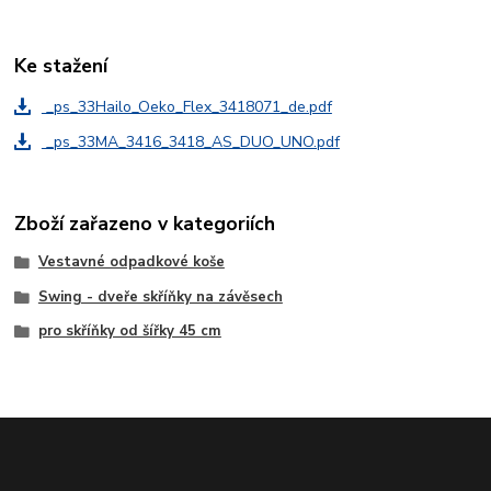
Ke stažení
_ps_33Hailo_Oeko_Flex_3418071_de.pdf
_ps_33MA_3416_3418_AS_DUO_UNO.pdf
Zboží zařazeno v kategoriích
Vestavné odpadkové koše
Swing - dveře skříňky na závěsech
pro skříňky od šířky 45 cm