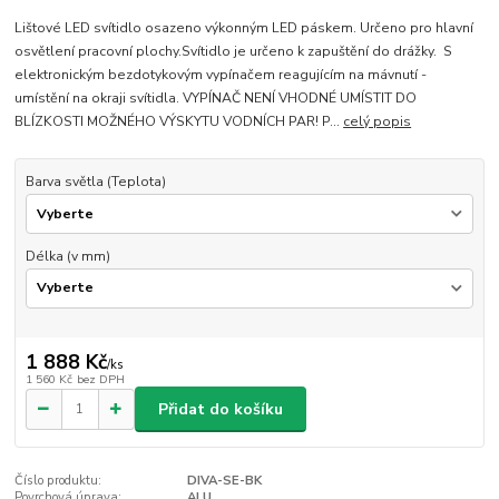
Lištové LED svítidlo osazeno výkonným LED páskem. Určeno pro hlavní
osvětlení pracovní plochy.Svítidlo je určeno k zapuštění do drážky. S
elektronickým bezdotykovým vypínačem reagujícím na mávnutí -
umístění na okraji svítidla. VYPÍNAČ NENÍ VHODNÉ UMÍSTIT DO
BLÍZKOSTI MOŽNÉHO VÝSKYTU VODNÍCH PAR! P...
celý popis
Barva světla (Teplota)
Délka (v mm)
1 888 Kč
/
ks
1 560 Kč
bez DPH
Přidat do košíku
Číslo produktu:
DIVA-SE-BK
Povrchová úprava:
ALU