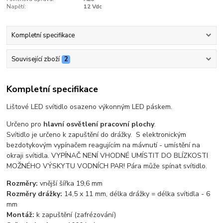
Napětí:
12 Vdc
Kompletní specifikace
Související zboží
2
Kompletní specifikace
Lištové LED svítidlo osazeno výkonným LED páskem.
Určeno pro
hlavní osvětlení pracovní plochy
.
Svítidlo je určeno k zapuštění do drážky. S elektronickým
bezdotykovým vypínačem reagujícím na mávnutí - umístění na
okraji svítidla. VYPÍNAČ NENÍ VHODNÉ UMÍSTIT DO BLÍZKOSTI
MOŽNÉHO VÝSKYTU VODNÍCH PAR! Pára může spínat svítidlo.
Rozměry:
vnější šířka 19,6 mm
Rozměry drážky:
14,5 x 11 mm, délka drážky = délka svítidla - 6
mm
Montáž:
k zapuštění (zafrézování)