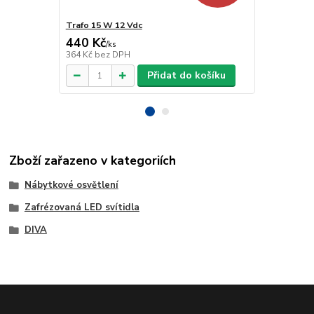
Trafo 15 W 12 Vdc
Trafo 40 W 
440 Kč
918 Kč
/
ks
/
ks
364 Kč
bez DPH
759 Kč
bez 
Přidat do košíku
Zboží zařazeno v kategoriích
Nábytkové osvětlení
Zafrézovaná LED svítidla
DIVA