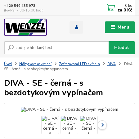
0
ks
+420 546 435 973
za
0 Kč
(Po-Pá, 7:30-15:00 hod.)
Menu
Hledat
Úvod
Nábytkové osvětlení
Zafrézovaná LED svítidla
DIVA
DIVA -
SE - černá - s bezdotykovým vypínačem
DIVA - SE - černá - s
bezdotykovým vypínačem