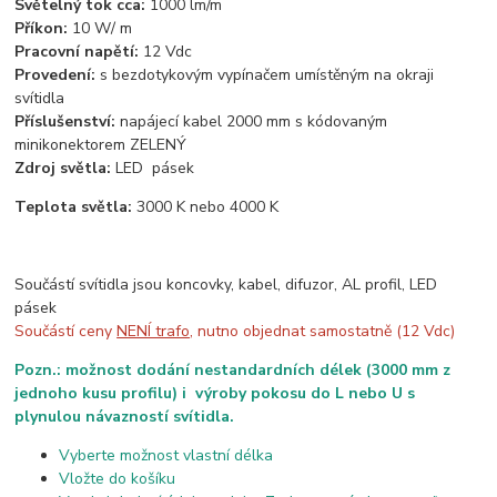
Světelný tok cca:
1000 lm/m
Příkon:
10 W/ m
Pracovní napětí:
12 Vdc
Provedení:
s bezdotykovým vypínačem umístěným na okraji
svítidla
Příslušenství:
napájecí kabel 2000 mm s kódovaným
minikonektorem ZELENÝ
Zdroj světla:
LED pásek
Teplota světla:
3000 K nebo 4000 K
Součástí svítidla jsou koncovky, kabel, difuzor, AL profil, LED
pásek
Součástí ceny
NENÍ trafo
, nutno objednat samostatně (12 Vdc)
Pozn.: možnost dodání nestandardních délek (3000 mm z
jednoho kusu profilu) i výroby pokosu do L nebo U s
plynulou návazností svítidla.
Vyberte možnost vlastní délka
Vložte do košíku