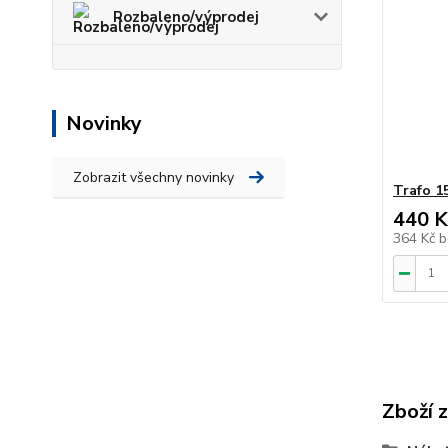
Rozbaleno/výprodej
Novinky
Zobrazit všechny novinky
Trafo 1
440 K
364 Kč
b
Zboží 