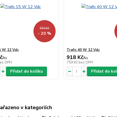
550 Kč
- 20 %
5 W 12 Vdc
Trafo 40 W 12 Vdc
č
918 Kč
/
ks
/
ks
ez DPH
759 Kč
bez DPH
Přidat do košíku
Přidat do ko
zařazeno v kategoriích