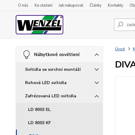
O nás
Ke stažení
Jak nakupovat
Články
Kontakty
Ob
Úvod
N
Nábytkové osvětlení
DIVA
Svítidla se svrchní montáží
Rohová LED svítidla
Zafrézovaná LED svítidla
LD 8003 EL
LD 8003 KF