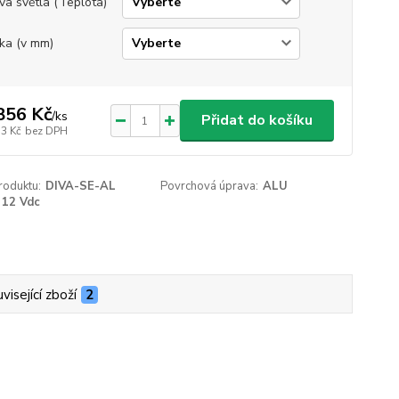
va světla (Teplota)
ka (v mm)
856 Kč
/
ks
Přidat do košíku
33 Kč
bez DPH
roduktu:
DIVA-SE-AL
Povrchová úprava:
ALU
12 Vdc
visející zboží
2