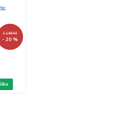
1 148 Kč
- 20 %
šíku