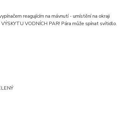
ypínačem reagujícím na mávnutí - umístění na okraji
SKYTU VODNÍCH PAR! Pára může spínat svítidlo.
ZELENÝ