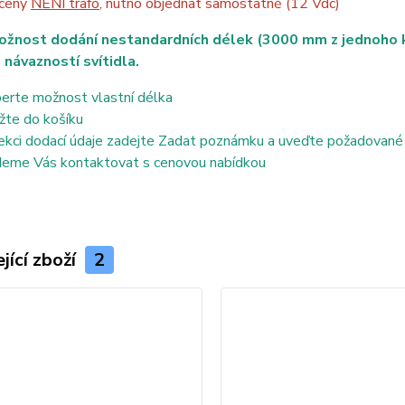
 ceny
NENÍ trafo
, nutno objednat samostatně (12 Vdc)
ožnost dodání nestandardních délek (3000 mm z jednoho ku
 návazností svítidla.
erte možnost vlastní délka
žte do košíku
ekci dodací údaje zadejte Zadat poznámku a uveďte požadované
eme Vás kontaktovat s cenovou nabídkou
jící zboží
2