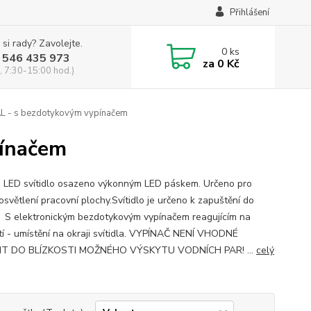
Přihlášení
 si rady? Zavolejte.
0
ks
 546 435 973
za
0 Kč
, 7:30-15:00 hod.)
AL - s bezdotykovým vypínačem
pínačem
é LED svítidlo osazeno výkonným LED páskem. Určeno pro
osvětlení pracovní plochy.Svítidlo je určeno k zapuštění do
. S elektronickým bezdotykovým vypínačem reagujícím na
í - umístění na okraji svítidla. VYPÍNAČ NENÍ VHODNÉ
IT DO BLÍZKOSTI MOŽNÉHO VÝSKYTU VODNÍCH PAR! ...
celý