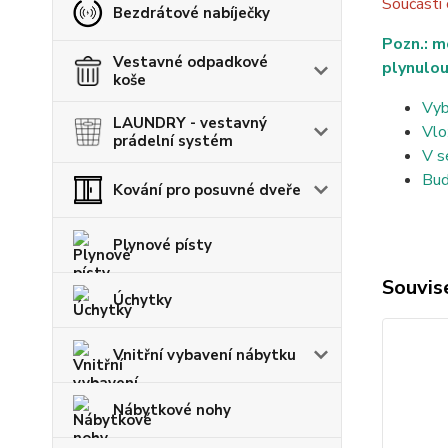
Součástí
Bezdrátové nabíječky
Pozn.: m
Vestavné odpadkové
plynulou
koše
Vyb
LAUNDRY - vestavný
Vlo
prádelní systém
V s
Bud
Kování pro posuvné dveře
Plynové písty
Souvise
Úchytky
Vnitřní vybavení nábytku
Nábytkové nohy