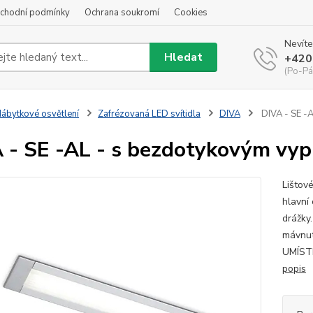
chodní podmínky
Ochrana soukromí
Cookies
Nevíte
Hledat
+420
(Po-Pá
ábytkové osvětlení
Zafrézovaná LED svítidla
DIVA
DIVA - SE -
 - SE -AL - s bezdotykovým vy
Lištov
hlavní 
drážky
mávnut
UMÍST
popis