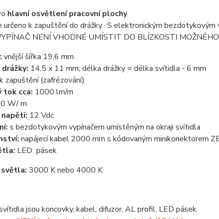
ro
hlavní osvětlení pracovní plochy
.
je určeno k zapuštění do drážky. S elektronickým bezdotykovým v
a. VYPÍNAČ NENÍ VHODNÉ UMÍSTIT DO BLÍZKOSTI MOŽNÉHO VÝ
:
vnější šířka 19,6 mm
 drážky:
14,5 x 11 mm, délka drážky = délka svítidla - 6 mm
k zapuštění (zafrézování)
 tok cca:
1000 lm/m
10 W/ m
 napětí:
12 Vdc
ní:
s bezdotykovým vypínačem umístěným na okraji svítidla
nství:
napájecí kabel 2000 mm s kódovaným minikonektorem 
ětla:
LED pásek
 světla:
3000 K nebo 4000 K
svítidla jsou koncovky, kabel, difuzor, AL profil, LED pásek