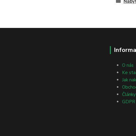
Nábyt
Informa
O nás
Ke sta
Jak na
Obcho
Články
GDPR