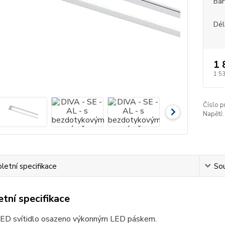
Bar
Dél
1 
1 5
Číslo p
Napětí:
etní specifikace
Sou
tní specifikace
LED svítidlo osazeno výkonným LED páskem.