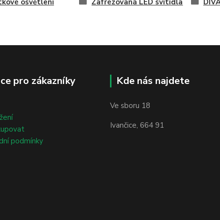
kové osvětlení
Zafrézovaná LED svítidla
DIV
ce pro zákazníky
Kde nás najdete
Ve sboru 18
žení
Ivančice, 664 91
kupovat
dní podmínky