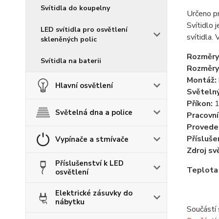
Svítidla do koupelny
Určeno p
Svítidlo 
LED svítidla pro osvětlení
svítidl
skleněných polic
Rozměry
Svítidla na baterii
Rozměry
Montáž:
Hlavní osvětlení
Světelný
Příkon:
Světelná dna a police
Pracovní
Provede
Přísluše
Vypínače a stmívače
Zdroj sv
Příslušenství k LED
Teplota
osvětlení
Elektrické zásuvky do
nábytku
Součástí 