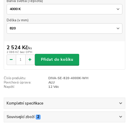
Barva světla (Teplota)
Délka (v mm)
2 524 Kč
/
ks
2 086 Kč
bez DPH
Přidat do košíku
Číslo produktu:
DIVA-SE-820-4000K-WH
Povrchová úprava:
ALU
Napětí:
12 Vdc
Kompletní specifikace
Související zboží
2