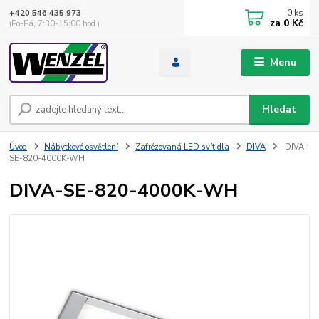
0
ks
+420 546 435 973
za
0 Kč
(Po-Pá, 7:30-15:00 hod.)
Menu
Hledat
Úvod
Nábytkové osvětlení
Zafrézovaná LED svítidla
DIVA
DIVA-
SE-820-4000K-WH
DIVA-SE-820-4000K-WH