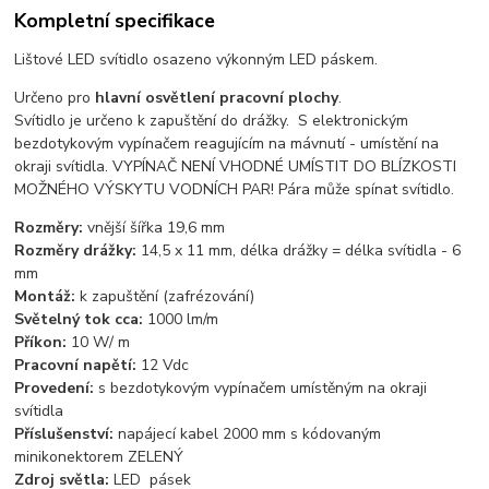
Kompletní specifikace
Lištové LED svítidlo osazeno výkonným LED páskem.
Určeno pro
hlavní osvětlení pracovní plochy
.
Svítidlo je určeno k zapuštění do drážky. S elektronickým
bezdotykovým vypínačem reagujícím na mávnutí - umístění na
okraji svítidla. VYPÍNAČ NENÍ VHODNÉ UMÍSTIT DO BLÍZKOSTI
MOŽNÉHO VÝSKYTU VODNÍCH PAR! Pára může spínat svítidlo.
Rozměry:
vnější šířka 19,6 mm
Rozměry drážky:
14,5 x 11 mm, délka drážky = délka svítidla - 6
mm
Montáž:
k zapuštění (zafrézování)
Světelný tok cca:
1000 lm/m
Příkon:
10 W/ m
Pracovní napětí:
12 Vdc
Provedení:
s bezdotykovým vypínačem umístěným na okraji
svítidla
Příslušenství:
napájecí kabel 2000 mm s kódovaným
minikonektorem ZELENÝ
Zdroj světla:
LED pásek