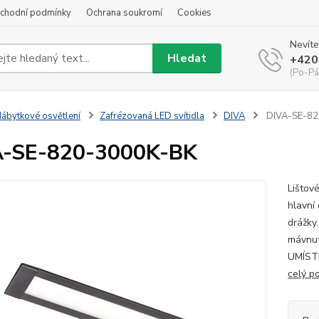
chodní podmínky
Ochrana soukromí
Cookies
Nevíte
Hledat
+420
(Po-Pá
ábytkové osvětlení
Zafrézovaná LED svítidla
DIVA
DIVA-SE-82
A-SE-820-3000K-BK
Lištov
hlavní 
drážky
mávnut
UMÍST
celý p