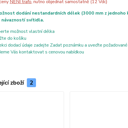
 ceny
NENÍ trafo
, nutno objednat samostatně (12 Vdc)
ožnost dodání nestandardních délek (3000 mm z jednoho ku
 návazností svítidla.
erte možnost vlastní délka
žte do košíku
ekci dodací údaje zadejte Zadat poznámku a uveďte požadované
eme Vás kontaktovat s cenovou nabídkou
jící zboží
2