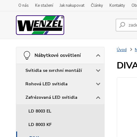
O nás
Ke stažení
Jak nakupovat
Články
Kontakty
Ob
Úvod
N
Nábytkové osvětlení
DIV
Svítidla se svrchní montáží
Rohová LED svítidla
Zafrézovaná LED svítidla
LD 8003 EL
LD 8003 KF