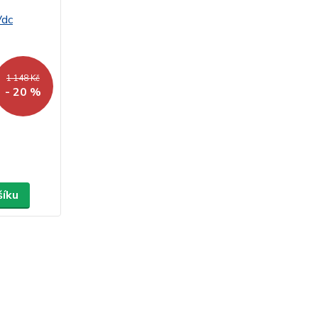
1 148 Kč
- 20 %
šíku