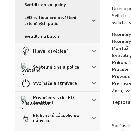
Svítidla do koupelny
Určeno p
Svítidlo 
LED svítidla pro osvětlení
svítidl
skleněných polic
Rozměry
Svítidla na baterii
Rozměry
Montáž:
Hlavní osvětlení
Světelný
Příkon:
Světelná dna a police
Pracovní
Provede
Přísluše
Vypínače a stmívače
Zdroj sv
Příslušenství k LED
Teplota
osvětlení
Elektrické zásuvky do
nábytku
Součástí 