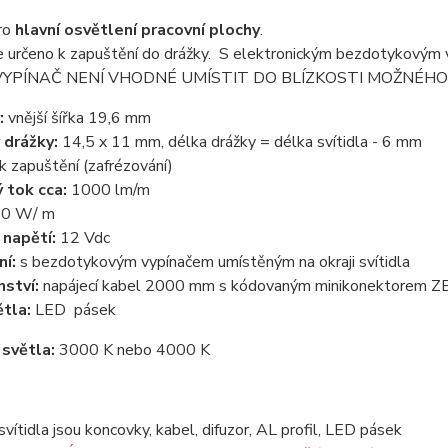
ro
hlavní osvětlení pracovní plochy
.
je určeno k zapuštění do drážky. S elektronickým bezdotykovým v
a. VYPÍNAČ NENÍ VHODNÉ UMÍSTIT DO BLÍZKOSTI MOŽNÉHO VÝ
:
vnější šířka 19,6 mm
 drážky:
14,5 x 11 mm, délka drážky = délka svítidla - 6 mm
k zapuštění (zafrézování)
 tok cca:
1000 lm/m
10 W/ m
 napětí:
12 Vdc
ní:
s bezdotykovým vypínačem umístěným na okraji svítidla
nství:
napájecí kabel 2000 mm s kódovaným minikonektorem 
ětla:
LED pásek
 světla:
3000 K nebo 4000 K
svítidla jsou koncovky, kabel, difuzor, AL profil, LED pásek