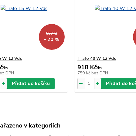
550 Kč
- 20 %
5 W 12 Vdc
Trafo 40 W 12 Vdc
č
918 Kč
/
ks
/
ks
ez DPH
759 Kč
bez DPH
Přidat do košíku
Přidat do ko
zařazeno v kategoriích