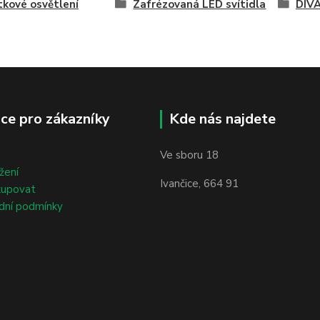
kové osvětlení
Zafrézovaná LED svítidla
DIV
ce pro zákazníky
Kde nás najdete
Ve sboru 18
žení
Ivančice, 664 91
kupovat
dní podmínky