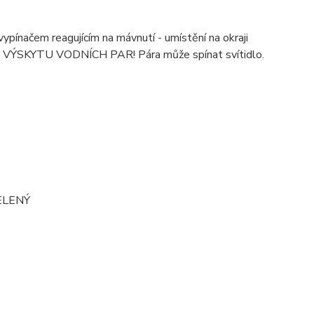
ypínačem reagujícím na mávnutí - umístění na okraji
SKYTU VODNÍCH PAR! Pára může spínat svítidlo.
ZELENÝ