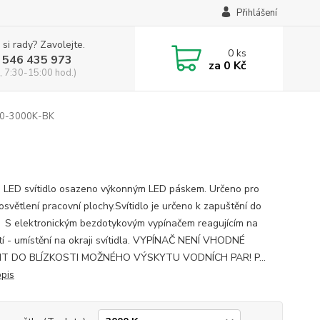
Přihlášení
 si rady? Zavolejte.
0
ks
 546 435 973
za
0 Kč
, 7:30-15:00 hod.)
0-3000K-BK
é LED svítidlo osazeno výkonným LED páskem. Určeno pro
osvětlení pracovní plochy.Svítidlo je určeno k zapuštění do
. S elektronickým bezdotykovým vypínačem reagujícím na
í - umístění na okraji svítidla. VYPÍNAČ NENÍ VHODNÉ
IT DO BLÍZKOSTI MOŽNÉHO VÝSKYTU VODNÍCH PAR! P...
opis