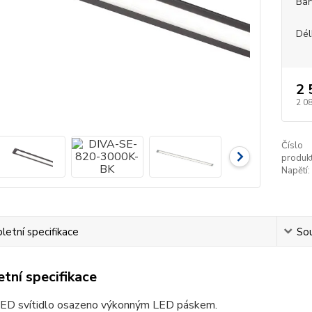
Bar
Dél
2 
2 0
Číslo
produkt
Napětí:
etní specifikace
Sou
tní specifikace
LED svítidlo osazeno výkonným LED páskem.