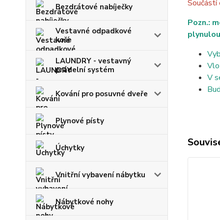
Součástí
Bezdrátové nabíječky
Pozn.: m
Vestavné odpadkové
plynulou
koše
Vyb
LAUNDRY - vestavný
Vlo
prádelní systém
V s
Bud
Kování pro posuvné dveře
Plynové písty
Souvise
Úchytky
Vnitřní vybavení nábytku
Nábytkové nohy