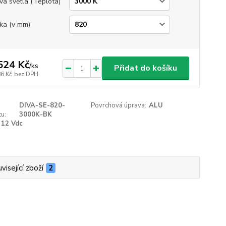
va světla (Teplota)
ka (v mm)
524 Kč
/
ks
Přidat do košíku
86 Kč
bez DPH
DIVA-SE-820-
Povrchová úprava:
ALU
u:
3000K-BK
12 Vdc
visející zboží
2