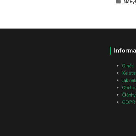
Nábyt
Informa
O nás
Ke sta
Jak na
Obcho
Články
GDPR