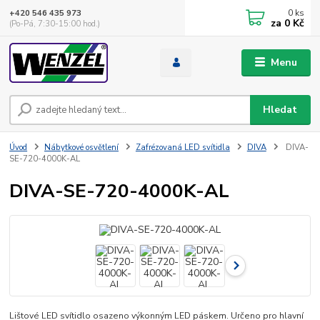
0
ks
+420 546 435 973
za
0 Kč
(Po-Pá, 7:30-15:00 hod.)
Menu
Hledat
Úvod
Nábytkové osvětlení
Zafrézovaná LED svítidla
DIVA
DIVA-
SE-720-4000K-AL
DIVA-SE-720-4000K-AL
Lištové LED svítidlo osazeno výkonným LED páskem. Určeno pro hlavní