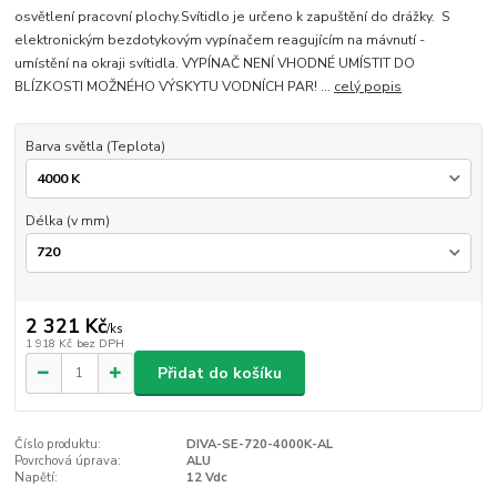
osvětlení pracovní plochy.Svítidlo je určeno k zapuštění do drážky. S
elektronickým bezdotykovým vypínačem reagujícím na mávnutí -
umístění na okraji svítidla. VYPÍNAČ NENÍ VHODNÉ UMÍSTIT DO
BLÍZKOSTI MOŽNÉHO VÝSKYTU VODNÍCH PAR! ...
celý popis
Barva světla (Teplota)
Délka (v mm)
2 321 Kč
/
ks
1 918 Kč
bez DPH
Přidat do košíku
Číslo produktu:
DIVA-SE-720-4000K-AL
Povrchová úprava:
ALU
Napětí:
12 Vdc