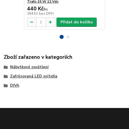
Trafo 15 W 12 Vdc
Trafo 40 W 
440 Kč
918 Kč
/
ks
/
ks
364 Kč
bez DPH
759 Kč
bez 
Přidat do košíku
Zboží zařazeno v kategoriích
Nábytkové osvětlení
Zafrézovaná LED svítidla
DIVA