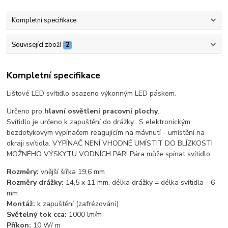
Kompletní specifikace
Související zboží
2
Kompletní specifikace
Lištové LED svítidlo osazeno výkonným LED páskem.
Určeno pro
hlavní osvětlení pracovní plochy
.
Svítidlo je určeno k zapuštění do drážky. S elektronickým
bezdotykovým vypínačem reagujícím na mávnutí - umístění na
okraji svítidla. VYPÍNAČ NENÍ VHODNÉ UMÍSTIT DO BLÍZKOSTI
MOŽNÉHO VÝSKYTU VODNÍCH PAR! Pára může spínat svítidlo.
Rozměry:
vnější šířka 19,6 mm
Rozměry drážky:
14,5 x 11 mm, délka drážky = délka svítidla - 6
mm
Montáž:
k zapuštění (zafrézování)
Světelný tok cca:
1000 lm/m
Příkon:
10 W/ m