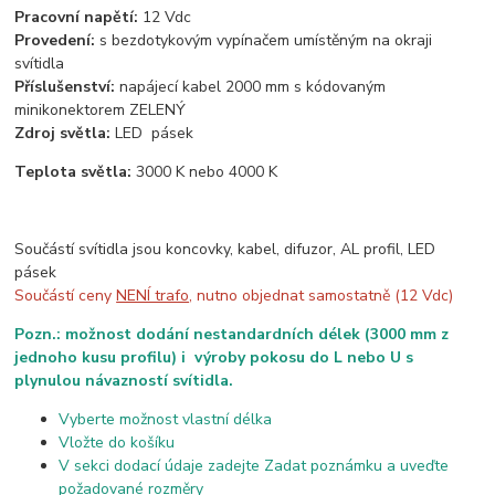
Pracovní napětí:
12 Vdc
Provedení:
s bezdotykovým vypínačem umístěným na okraji
svítidla
Příslušenství:
napájecí kabel 2000 mm s kódovaným
minikonektorem ZELENÝ
Zdroj světla:
LED pásek
Teplota světla:
3000 K nebo 4000 K
Součástí svítidla jsou koncovky, kabel, difuzor, AL profil, LED
pásek
Součástí ceny
NENÍ trafo
, nutno objednat samostatně (12 Vdc)
Pozn.: možnost dodání nestandardních délek (3000 mm z
jednoho kusu profilu) i výroby pokosu do L nebo U s
plynulou návazností svítidla.
Vyberte možnost vlastní délka
Vložte do košíku
V sekci dodací údaje zadejte Zadat poznámku a uveďte
požadované rozměry